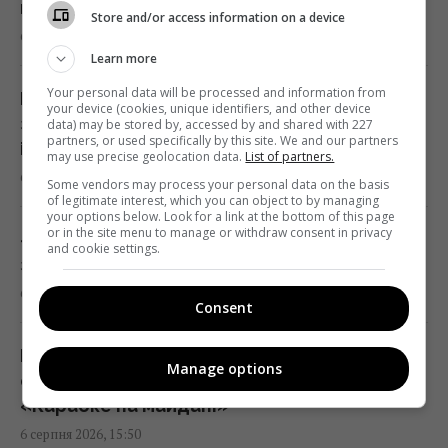
курс валют на 7 серпня
Store and/or access information on a device
6 серпня 2026, 15:58
В Румунії вже знають, куди РФ вдарить
Learn more
наступного разу, - ЗМІ
Your personal data will be processed and information from
15:40 четвер, 06 серпня 2026
РФ вдарила по Дніпропетровщині: є
your device (cookies, unique identifiers, and other device
загиблі, поранені та руйнування
data) may be stored by, accessed by and shared with 227
partners, or used specifically by this site. We and our partners
інфраструктури
may use precise geolocation data.
List of partners.
П’ять знаків Зодіаку отримають знак долі:
6 серпня 2026, 15:57
число ангела 8/6 принесе їм удачу
Some vendors may process your personal data on the basis
of legitimate interest, which you can object to by managing
15:40 четвер, 06 серпня 2026
your options below. Look for a link at the bottom of this page
or in the site menu to manage or withdraw consent in privacy
«На етапі планування»: Джеймс Кемерон
and cookie settings.
заговорив про завершення кар’єри
Українець у Німеччині шпигував за
6 серпня 2026, 15:56
оборонним підприємством, його
Consent
затримали
15:34 четвер, 06 серпня 2026
Не відкладати життя на потім: ветеран
Manage options
освідчиться коханій у новому випуску
«Караоке на майдані»
Переказ грошей на картку стає викликом:
6 серпня 2026, 15:50
які незвичні новації вводять банки