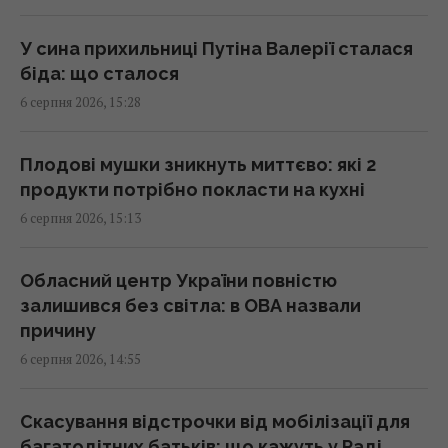
15:34 четвер, 06 серпня 2026
У сина прихильниці Путіна Валерії сталася
біда: що сталося
Росія може використати українські БпЛА
6 серпня 2026, 15:28
для атак на цілі в Балтії, - литовська
розвідка
15:33 четвер, 06 серпня 2026
Плодові мушки зникнуть миттєво: які 2
продукти потрібно покласти на кухні
6 серпня 2026, 15:13
Чому ми часто прокидаємося саме о 3-й
годині ночі: пояснення вчених
15:30 четвер, 06 серпня 2026
Обласний центр України повністю
залишився без світла: в ОВА назвали
причину
Ремонт замість заміни: нові підходи до
6 серпня 2026, 14:55
відновлення алюмінієвих кузовів
15:25 четвер, 06 серпня 2026
Скасування відстрочки від мобілізації для
багатодітних батьків: що кажуть у Раді