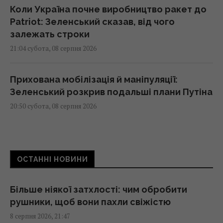
Коли Україна почне виробництво ракет до
Patriot: Зеленський сказав, від чого
залежать строки
21:04 субота, 08 серпня 2026
Прихована мобілізація й маніпуляції:
Зеленський розкрив подальші плани Путіна
20:50 субота, 08 серпня 2026
Астролог Влад Росс здивував новим
прогнозом щодо завершення війни в
ОСТАННІ НОВИНИ
Україні
20:33 субота, 08 серпня 2026
Більше ніякої затхлості: чим обробити
рушники, щоб вони пахли свіжістю
Україна купила у Туреччини партію ракет
8 серпня 2026, 21:47
ATACMS і гусеничні версії "Хаймарсів"