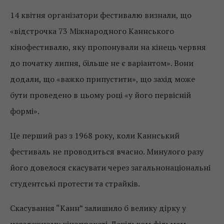
14 квітня організатори фестивалю визнали, що
«відстрочка 73 Міжнародного Каннського
кінофестивалю, яку пропонували на кінець червня
до початку липня, більше не є варіантом». Вони
додали, що «важко припустити», що захід може
бути проведено в цьому році «у його первісній
формі».
Це перший раз з 1968 року, коли Каннський
фестиваль не проводиться вчасно. Минулого разу
його довелося скасувати через загальнонаціональні
студентські протести та страйків.
Скасування “Канн” залишило б велику дірку у