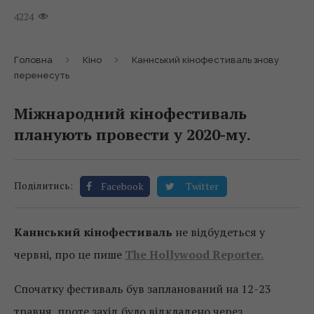
4224
Головна
Кіно
Каннський кінофестиваль знову
перенесуть
Міжнародний кінофестиваль
планують провести у 2020-му.
Поділитись:
Facebook
Twitter
Каннський кінофестиваль
не відбудеться у
червні, про це пише
The Hollywood Reporter.
Спочатку фестиваль був запланований на 12-23
травня, проте захід було відкладено через