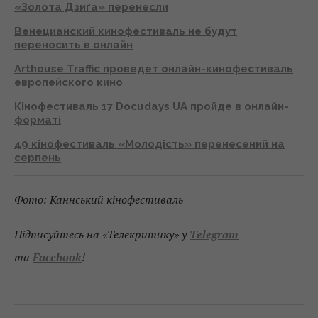
«Золота Дзиґа» перенесли
Венецианский кинофестиваль не будут
переносить в онлайн
Arthouse Traffic проведет онлайн-кинофестиваль
европейского кино
Кінофестиваль 17 Docudays UA пройде в онлайн-
форматі
49 кінофестиваль «Молодість» перенесений на
серпень
Фото: Каннський кінофестиваль
Підписуйтесь на «Телекритику» у
Telegram
та
Facebook
!