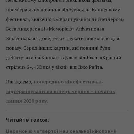
незалежному кінопрокаті. Декільком фільмам,
прем’єра яких повинна відбутися на Каннському
фестивалі, включно з «Французьким диспетчером»
Веса Андерсона і «Меморією» Апічатпонга
Вірасетхакала доведеться шукати нове місце для
показу. Серед інших картин, які повинні були
дебютувати на Каннах: «Душа» від Pixar, «Кращий
стрілець 2», «Жінка у вікні» від Джо Райта.
Нагадаємо,
попередньо кінофестиваль
відтермінували на кінець червня – початок
липня 2020 року.
Читайте також:
Церемонію четвертої Національної кінопремії