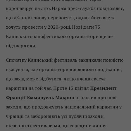
коронавірус на літо. Наразі прес-служба повідомляє,
що «Канни» знову переносять, однак його все ж
хочуть провести у 2020-році. Нові дати 73
Каннського кінофестивалю організатори ще не
підтвердили.
Спочатку Каннський фестиваль закликали повністю
скасувати, але організатори висловили сподівання,
що захід може відбутися, якщо влада скасує
карантин на той час. Проте 13 квітня
Президент
Франції Еммануель Макрон
оголосив про нові
заходи, що продовжують національний карантин у
Франції та забороняють усі публічні заходи,
включно з фестивалями, до середини липня.