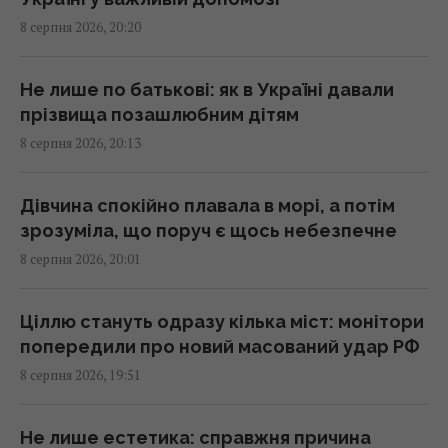
дроном, який здатен розвивати швидкість
8 серпня 2026, 20:20
до 560 км/год
19:57 субота, 08 серпня 2026
Не лише по батькові: як в Україні давали
прізвища позашлюбним дітям
Люди, які народилися в ці місяці,
8 серпня 2026, 20:13
найуспішніші
19:24 субота, 08 серпня 2026
Дівчина спокійно плавала в морі, а потім
зрозуміла, що поруч є щось небезпечне
В ЄС запропонували нову схему конфіскації
8 серпня 2026, 20:01
заморожених активів РФ, - FAZ
19:19 субота, 08 серпня 2026
Ціллю стануть одразу кілька міст: монітори
попередили про новий масований удар РФ
Маск не дозволив Україні використовувати
8 серпня 2026, 19:51
Starlink для ударів по Росії, - The Atlantic
19:19 субота, 08 серпня 2026
Не лише естетика: справжня причина