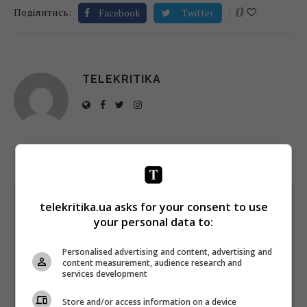
0
Поділитись:
Facebook
Twitter
TELEKRITIKA
Щотижневий лист з найцікавішим.
telekritika.ua asks for your consent to use
Пишемо з любов'ю
!
your personal data to:
Підпишіться ще раз, якщо не отримуєте від нас листи
Personalised advertising and content, advertising and
content measurement, audience research and
*
Підписатись→
services development
Предоставлено SendPulse
Store and/or access information on a device