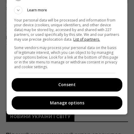
загрузка...
Learn more
Your personal data will be processed and information from
your device (cookies, unique identifiers, and other device
Попередня стаття
data) may be stored by, accessed by and shared with 227
partners, or used specifically by this site. We and our partners
ПРОВАЙДЕРИ ПРОСЯТЬ ВЛАДУ НЕ ПОСПІШАТИ
may use precise geolocation data.
List of partners.
З НОВИМ «ПОДАТКОМ»
Some vendors may process your personal data on the basis
of legitimate interest, which you can object to by managing
Наступна стаття
your options below. Look for a link at the bottom of this page
or in the site menu to manage or withdraw consent in privacy
СЛІДЧА КОМІСІЯ ЗАВЕРШИЛА РОЗСЛІДУВАННЯ
and cookie settings.
ЩОДО «112 УКРАЇНА», ZIK И NEWSONE
Consent
Manage options
НОВИНИ УКРАЇНИ І СВІТУ