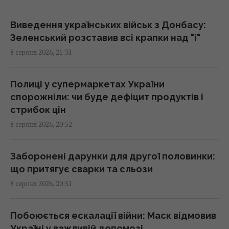
20:30 субота, 08 серпня 2026
Виведення українських військ з Донбасу:
Зеленський розставив всі крапки над "і"
Лев Тарас, якого врятували від війни в
8 серпня 2026, 21:31
Україні, тяжко захворів
20:13 субота, 08 серпня 2026
Полиці у супермаркетах України
спорожніли: чи буде дефіцит продуктів і
"Вибухають" через кожну дрібницю: 9
стрибок цін
проблем людей, яких легко розізлити
8 серпня 2026, 20:52
20:12 субота, 08 серпня 2026
Заборонені дарунки для другої половинки:
Названо найсильнішу розвідку Європи, і це
що притягує сварки та сльози
не ГУР
8 серпня 2026, 20:51
19:57 субота, 08 серпня 2026
Побоюється ескалації війни: Маск відмовив
Росіяни похизувалися новим зенітним
Україні у важливій допомозі