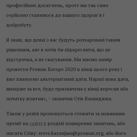
професійних досягнень, проте ми так само
серйозно ставимося до вашого здоров’я і
добробуту.
Я знаю, що деякі з вас будуть розчаровані таким
рішенням, але я хотів би підкреслити, що це
відстрочка, а не скасування. Ми маємо намір
провести Promax Europe 2020 в кінці цього року і
вже плануємо альтернативні дати. Наразі нова дата,
швидше за все, буде призначена у кінці вересня або
початку жовтня», – зазначив Стів Казанджян.
Також у релізі пропонується стежити за новинами
премії на
сайті
у розділі поширених запитань, або
писати Стіву: steve.kazanjian@promax.org, або його