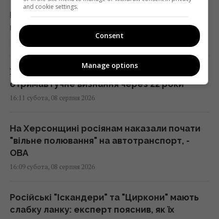
and cookie settings.
Не "орел і решка": як українською
правильно назвати сторони монети
Consent
16:30 субота, 08 серпня 2026
Manage options
Хіт №1 The Killers з несподіваною історією
отримав гучне визнання через 22 роки
16:11 субота, 08 серпня 2026
На Херсонщині росіянам наказали почати
"вільне полювання" на автотранспорт, -
ОВА
16:09 субота, 08 серпня 2026
Російські "Іскандери" та "Циркони" мають
слабку ланку: експерт пояснив, як їх