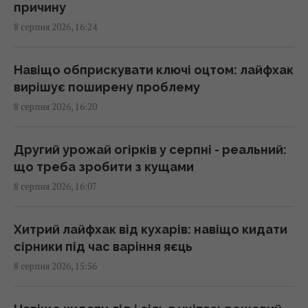
причину
Зеленський: Українська оборонка може
8 серпня 2026, 16:24
збільшити виробництво вдвічі, але є умова
15:13 субота, 08 серпня 2026
Навіщо обприскувати ключі оцтом: лайфхак
вирішує поширену проблему
Обрання суддів МКС: що сталось з
8 серпня 2026, 16:20
кандидатом від України
15:04 субота, 08 серпня 2026
Другий урожай огірків у серпні - реальний:
що треба зробити з кущами
Євросоюз прискорив роботу над власним
8 серпня 2026, 16:07
аналогом Starlink
14:54 субота, 08 серпня 2026
Хитрий лайфхак від кухарів: навіщо кидати
сірники під час варіння яєць
Уся лінійка iPhone 17 може подорожчати
8 серпня 2026, 15:56
вже в понеділок: що відбувається
14:51 субота, 08 серпня 2026