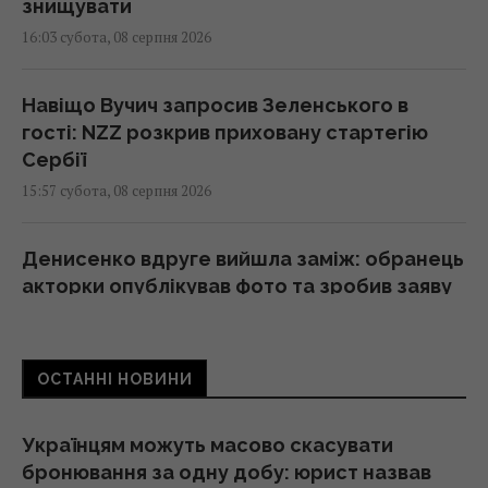
знищувати
16:03 субота, 08 серпня 2026
Навіщо Вучич запросив Зеленського в
гості: NZZ розкрив приховану стартегію
Сербії
15:57 субота, 08 серпня 2026
Денисенко вдруге вийшла заміж: обранець
акторки опублікував фото та зробив заяву
15:45 субота, 08 серпня 2026
ОСТАННІ НОВИНИ
Космічна програма Росії залежить від
Китаю: ЗМІ розкрили деталі
15:31 субота, 08 серпня 2026
Українцям можуть масово скасувати
бронювання за одну добу: юрист назвав