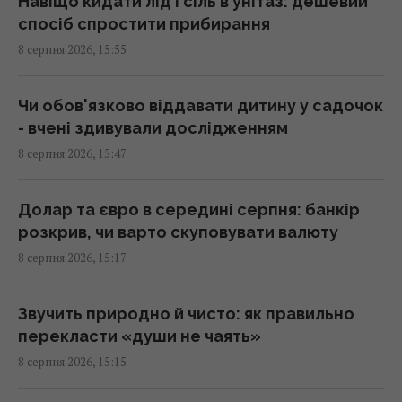
Навіщо кидати лід і сіль в унітаз: дешевий
спосіб спростити прибирання
Чоловіка висміювали за посадку 11 тисяч
8 серпня 2026, 15:55
дерев: за кілька років усі побачили
результат
14:50 субота, 08 серпня 2026
Чи обов'язково віддавати дитину у садочок
- вчені здивували дослідженням
8 серпня 2026, 15:47
Росія знищує українське сільське
господарство і саму природу України, -
Forbes
Долар та євро в середині серпня: банкір
14:41 субота, 08 серпня 2026
розкрив, чи варто скуповувати валюту
8 серпня 2026, 15:17
США щомісяця постачатимуть Україні
ракети для Patriot, - Зеленський
Звучить природно й чисто: як правильно
14:41 субота, 08 серпня 2026
перекласти «души не чаять»
8 серпня 2026, 15:15
Лідер "Ногу свело!" назвав причину приїзду