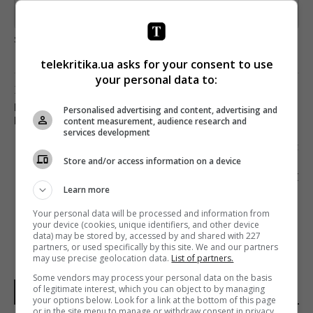
Предоставлено SendPulse
загрузка...
telekritika.ua asks for your consent to use
your personal data to:
Попередня стаття
FACEBOOK СКАСУВАВ КОНФЕРЕНЦІЮ ДЛЯ
Personalised advertising and content, advertising and
content measurement, audience research and
РОЗРОБНИКІВ СОФТУ ЧЕРЕЗ КОРОНАВІРУС
services development
Наступна стаття
Store and/or access information on a device
ВИКРИТО ДВА АГЕНТСТВА, ЯКІ РОЗМІЩУВАЛИ
РЕКЛАМУ НА ПІРАТСЬКИХ САЙТАХ
Learn more
Your personal data will be processed and information from
your device (cookies, unique identifiers, and other device
data) may be stored by, accessed by and shared with 227
partners, or used specifically by this site. We and our partners
may use precise geolocation data.
List of partners.
Some vendors may process your personal data on the basis
of legitimate interest, which you can object to by managing
НОВИНИ УКРАЇНИ І СВІТУ
your options below. Look for a link at the bottom of this page
or in the site menu to manage or withdraw consent in privacy