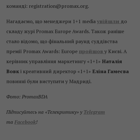
команді: registration@promax.org.
Нагадаємо, що менеджери 1+1 media
увійшли
до
складу журі Promax Europe Awards. Також раніше
стало відомо, що фінальний раунд суддівства
премії Promax Awards: Europe
пройшов
у Києві. А
керівник управління маркетингу «1+1»
Наталія
Вовк
і креативний директор «1+1»
Еліна Гамеєва
повинні були виступати у Мадриді.
Фото: PromaxBDA
Підписуйтесь на «Телекритику» у
Telegram
та
Facebook
!