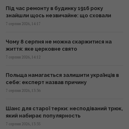
В Україні стрімко дорожчає оренда: Київ
Під час ремонту в будинку 1916 року
серед лідерів
знайшли щось незвичайне: що сховали
13:51 п'ятниця, 07 серпня 2026
7 серпня 2026, 14:17
Люди постійно перебивають інших не
Чому 8 серпня не можна скаржитися на
через грубість: причини набагато глибші
життя: яке церковне свято
13:31 п'ятниця, 07 серпня 2026
7 серпня 2026, 14:12
Не Galaxy і не Pixel: експерти назвали
Польща намагається залишити українців в
найнадійніший смартфон 2026 року
себе: експерт назвав причину
13:30 п'ятниця, 07 серпня 2026
7 серпня 2026, 13:36
Згідно з фен-шуй, ці помилки в спальні
Шанс для старої терки: несподіваний трюк,
заважають відпочинку: як покращити сон
який набирає популярность
13:30 п'ятниця, 07 серпня 2026
7 серпня 2026, 13:35