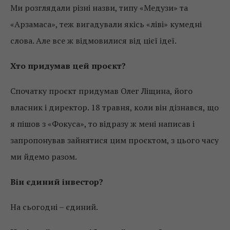
Ми розглядали різні назви, типу «Медузи» та
«Арзамаса», теж вигадували якісь «ліві» кумедні
слова. Але все ж відмовилися від цієї ідеї.
Хто придумав цей проєкт?
Спочатку проєкт придумав Олег Ліщина, його
власник і директор. 18 травня, коли він дізнався, що
я пішов з «Фокуса», то відразу ж мені написав і
запропонував зайнятися цим проєктом, з цього часу
ми йдемо разом.
Він єдиний інвестор?
На сьогодні – єдиний.