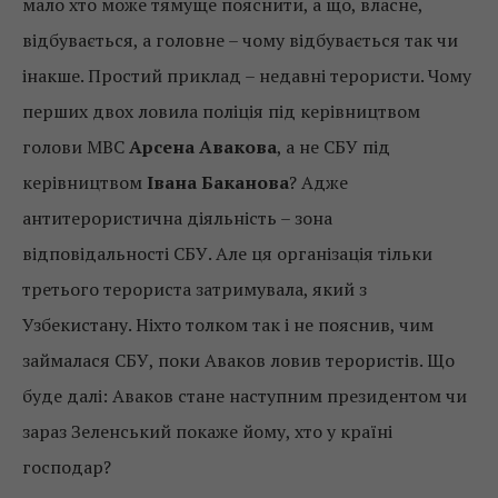
мало хто може тямуще пояснити, а що, власне,
відбувається, а головне – чому відбувається так чи
інакше. Простий приклад – недавні терористи. Чому
перших двох ловила поліція під керівництвом
голови МВС
Арсена Авакова
, а не СБУ під
керівництвом
Івана Баканова
? Адже
антитерористична діяльність – зона
відповідальності СБУ. Але ця організація тільки
третього терориста затримувала, який з
Узбекистану. Ніхто толком так і не пояснив, чим
займалася СБУ, поки Аваков ловив терористів. Що
буде далі: Аваков стане наступним президентом чи
зараз Зеленський покаже йому, хто у країні
господар?