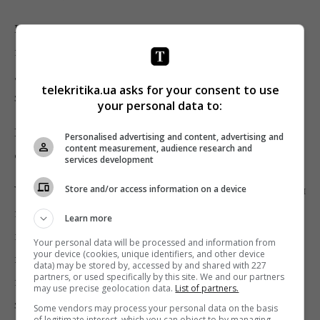
Вибори у жовтні. Я вже говорив, ми запускаємо до
початку політичного сезону, це логічно. Та й взагалі,
дочекаймося жовтня, і кожен зможе побачити,
telekritika.ua asks for your consent to use
зроблений проєкт під вибори чи ні.
your personal data to:
На які показники ви збираєтеся орієнтуватися,
Personalised advertising and content, advertising and
content measurement, audience research and
оцінюючи його успішність?
services development
У нас сформовані редакційні КРІ, але я їх озвучувати
Store and/or access information on a device
не хочу, це внутрішній документ. Особисто для
Learn more
мене, як редактора, важливіше не трафік, а
Your personal data will be processed and information from
your device (cookies, unique identifiers, and other device
впізнаваність. Для себе я буду оцінювати якість
data) may be stored by, accessed by and shared with 227
partners, or used specifically by this site. We and our partners
продукту тим, чи стануть нас цитувати інші медіа,
may use precise geolocation data.
List of partners.
зуміємо ми принести щось нове у медіаполе чи ні.
Some vendors may process your personal data on the basis
of legitimate interest, which you can object to by managing