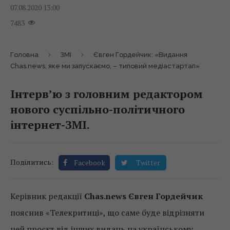
07.08.2020 13:00
7483
Головна
ЗМІ
Євген Гордейчик: «Видання
Chas.news, яке ми запускаємо, – типовий медіастартап»
Інтерв’ю з головним редактором
нового суспільно-політичного
інтернет-ЗМІ.
Поділитись:
Facebook
Twitter
Керівник редакції
Chas.news Євген Гордейчик
пояснив «Телекритиці», що саме буде відрізняти
цей проєкт від інших видань на українському