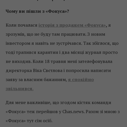
Чому ви пішли з «Фокуса»?
Коли почалася
історія з продажем «Фокуса»
,
я
зрозумів, що не буду там працювати. З новим
інвестором я навіть не зустрічався. Так збіглося, що
тоді трапився карантин і два місяці журнал просто
не виходив. Коли 18 травня мені зателефонувала
директорка Віка Свєтлова і попросила написати
заяву за власним бажанням,
я спокійно
звільнився.
Для мене важливіше, що згодом кістяк команди
«Фокуса» теж перейшов у Chas.news. Разом зі мною з
«Фокуса» тут сім осіб.