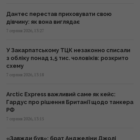
Що означає білий наліт на сливах:
Дантес перестав приховувати свою
експерти пояснили, для чого він потрібен
дівчину: як вона виглядає
13:21 п'ятниця, 07 серпня 2026
7 серпня 2026, 13:27
Безкоштовно без черг: у яких аеропортах
У Закарпатському ТЦК незаконно списали
Європи можна швидше пройти контроль
з обліку понад 1,5 тис. чоловіків: розкрито
13:21 п'ятниця, 07 серпня 2026
схему
7 серпня 2026, 13:18
Зірка "Одіссеї" Деймон з'явився на публіці
зі своїми доньками-красунями (фото)
Arctic Express важливий саме як кейс:
13:19 п'ятниця, 07 серпня 2026
Гардус про рішення Британії щодо танкера
РФ
В Україні випустять пам’ятну монету на
7 серпня 2026, 13:15
честь Іоанна Павла II
13:15 п'ятниця, 07 серпня 2026
«Завжди був»: брат Анджеліни Джолі