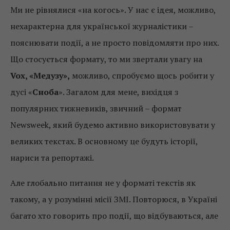
Ми не рівнялися «на когось». У нас є ідея, можливо,
нехарактерна для української журналістики –
пояснювати події, а не просто повідомляти про них.
Що стосується формату, то ми звертали увагу на
Vox, «Медузу»,
можливо, спробуємо щось робити у
дусі «
Сноба
». Загалом для мене, вихідця з
популярних тижневиків, звичний – формат
Newsweek, який будемо активно використовувати у
великих текстах. В основному це будуть історії,
нариси та репортажі.
Але глобально питання не у форматі текстів як
такому, а у розумінні місії ЗМІ. Повторюся, в Україні
багато хто говорить про події, що відбуваються, але