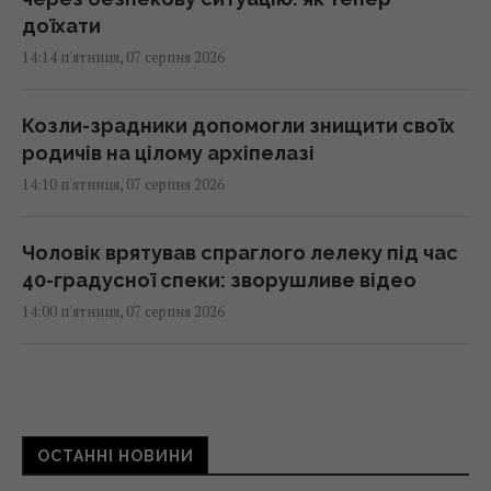
доїхати
14:14 п'ятниця, 07 серпня 2026
Козли-зрадники допомогли знищити своїх
родичів на цілому архіпелазі
14:10 п'ятниця, 07 серпня 2026
Чоловік врятував спраглого лелеку під час
40-градусної спеки: зворушливе відео
14:00 п'ятниця, 07 серпня 2026
Навіщо залишати серветку на підлозі:
простий трюк для кухні
13:54 п'ятниця, 07 серпня 2026
ОСТАННІ НОВИНИ