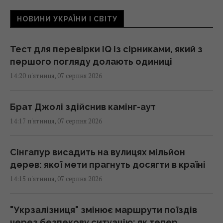
НОВИНИ УКРАЇНИ І СВІТУ
Тест для перевірки IQ із сірниками, який з
першого погляду долають одиниці
14:20 п'ятниця, 07 серпня 2026
Брат Джолі здійснив камінг-аут
14:17 п'ятниця, 07 серпня 2026
Сінгапур висадить на вулицях мільйон
дерев: якої мети прагнуть досягти в країні
14:15 п'ятниця, 07 серпня 2026
"Укрзалізниця" змінює маршрути поїздів
через безпекову ситуацію: як тепер