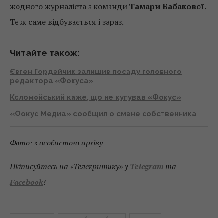
жодного журналіста з команди
Тамари Бабакової
.
Те ж саме відбувається і зараз.
Читайте також:
Євген Гордейчик залишив посаду головного
редактора «Фокуса»
Коломойський каже, що не купував «Фокус»
«Фокус Медиа» сообщил о смене собственника
Фото: з особистого архіву
Підписуйтесь на «Телекритику»
у
Telegram
та
Facebook
!