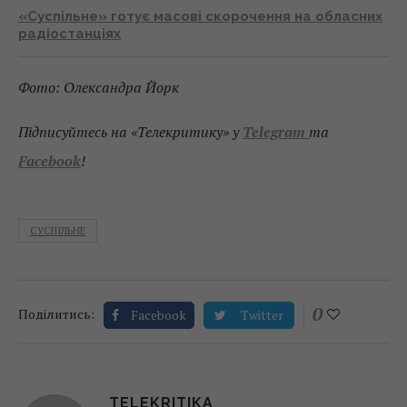
«Суспільне» готує масові скорочення на обласних
радіостанціях
Фото: Олександра Йорк
Підписуйтесь на «Телекритику» у
Telegram
та
Facebook
!
СУСПІЛЬНЕ
0
Поділитись:
Facebook
Twitter
TELEKRITIKA