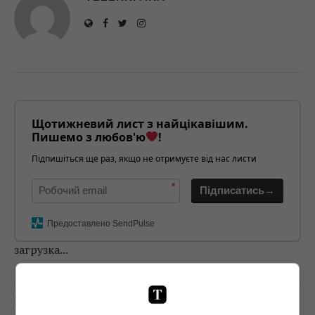
Щотижневий лист з найцікавішим.
Пишемо з любов'ю
!
Підпишіться ще раз, якщо не отримуєте від нас листи
*
Підписатись→
Предоставлено SendPulse
загрузка...
Попередня стаття