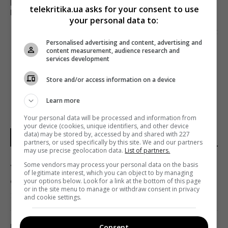
NETFLIX ЗНІМАЄ ДОКУМЕНТАЛЬНИЙ ФІЛЬМ
telekritika.ua asks for your consent to use
ПРО ПРОТЕСТИ У БІЛОРУСІ
your personal data to:
Наступна стаття
Personalised advertising and content, advertising and
ПРОГРАМА «КИЇВ. NEWSROOM» ВИХОДИТИМЕ
content measurement, audience research and
У НОВОМУ ФОРМАТІ
services development
Store and/or access information on a device
Learn more
Your personal data will be processed and information from
your device (cookies, unique identifiers, and other device
data) may be stored by, accessed by and shared with 227
НОВИНИ УКРАЇНИ І СВІТУ
partners, or used specifically by this site. We and our partners
may use precise geolocation data.
List of partners.
Some vendors may process your personal data on the basis
Удосконалені "Герані" ворога: експерт
of legitimate interest, which you can object to by managing
оцінив загрозу та розкрив спосіб протидії
your options below. Look for a link at the bottom of this page
or in the site menu to manage or withdraw consent in privacy
16:09 неділя, 09 серпня 2026
and cookie settings.
Надто товсте утеплення будинку може
Consent