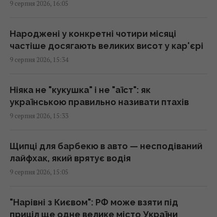
9 серпня 2026, 16:05
невпізнання
14:51 неділя, 09 серпня 2026
Народжені у конкретні чотири місяці
частіше досягають великих висот у кар'єрі
Окупанти почали відправляти на штурм
9 серпня 2026, 15:34
танки з активним захистом від FPV-дронів
14:44 неділя, 09 серпня 2026
Ніяка не "кукушка" і не "аїст": як
українською правильно називати птахів
Американський трюк із картоплею фрі
9 серпня 2026, 15:33
допомагає швидко загустити суп
14:38 неділя, 09 серпня 2026
Щипці для барбекю в авто — несподіваний
лайфхак, який врятує водія
Хіт 1983 року став однією з "найкращих
9 серпня 2026, 15:05
літніх пісень усіх часів": у чому її таємниця
14:27 неділя, 09 серпня 2026
"Нарівні з Києвом": РФ може взяти під
приціл ще одне велике місто України