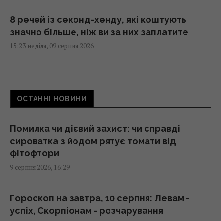
8 речей із секонд-хенду, які коштують
значно більше, ніж ви за них заплатите
15:23 неділя, 09 серпня 2026
У Нью-Йорку знайшли простий спосіб
знизити температуру даху майже на 25 °C
ОСТАННІ НОВИНИ
15:06 неділя, 09 серпня 2026
Помилка чи дієвий захист: чи справді
Забезпечував роботою 3500 людей: у
сироватка з йодом рятує томати від
Житомирі зупинився німецький завод після
фітофтори
атаки РФ
9 серпня 2026, 16:29
15:01 неділя, 09 серпня 2026
Гороскоп на завтра, 10 серпня: Левам -
Пілот взявся за практично безлюдний
успіх, Скорпіонам - розчарування
острів: за 50 років він змінився до