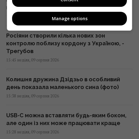
виявитися марною витратою грошей
15:49 неділя, 09 серпня 2026
Manage options
Росіяни створили кілька нових зон
контролю поблизу кордону з Україною, -
Трегубов
15:45 неділя, 09 серпня 2026
Колишня дружина Дзідзьо в особливий
день показала маленького сина (фото)
15:38 неділя, 09 серпня 2026
USB-C можна вставляти будь-яким боком,
але один із них може працювати краще
15:28 неділя, 09 серпня 2026