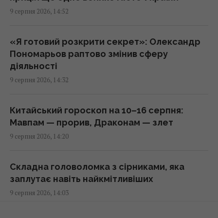
Три яблука сховалися серед птахів: на їх
9 серпня 2026, 14:52
пошуки дають лише 11 секунд
14:16 неділя, 09 серпня 2026
«Я готовий розкрити секрет»: Олександр
Пономарьов раптово змінив сферу
Випросила рецепт кабачків по-корейськи у
діяльності
продавця на ринку: готую їх просто так і на
9 серпня 2026, 14:32
зиму
14:05 неділя, 09 серпня 2026
Китайський гороскоп на 10–16 серпня:
Мавпам — прорив, Драконам — злет
Одеса вночі пережила наймасштабніший
9 серпня 2026, 14:20
удар за весь час повномасштабної війни, –
Коваленко
13:59 неділя, 09 серпня 2026
Складна головоломка з сірниками, яка
заплутає навіть найкмітливіших
9 серпня 2026, 14:03
Підводний човен, проданий Канаді за £1,
потопив американський крейсер