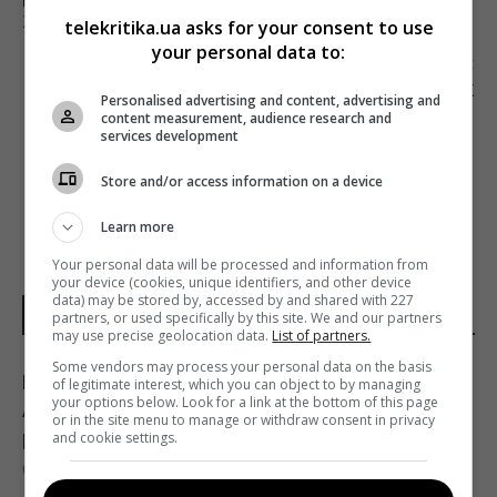
РОЗСЛІДУВАННЯ ЗЛОЧИНІВ ПРОТИ
ЖУРНАЛІСТІВ
telekritika.ua asks for your consent to use
your personal data to:
Наступна стаття
INTERNATIONAL FACT-CHECKING NETWORK
Personalised advertising and content, advertising and
СТВОРИТЬ ВСЕСВІТНІЙ ФОНД ПІДТРИМКИ
content measurement, audience research and
ФАКТЧЕКЕРІВ
services development
Store and/or access information on a device
Learn more
Your personal data will be processed and information from
your device (cookies, unique identifiers, and other device
data) may be stored by, accessed by and shared with 227
НОВИНИ УКРАЇНИ І СВІТУ
partners, or used specifically by this site. We and our partners
may use precise geolocation data.
List of partners.
Some vendors may process your personal data on the basis
Експерт вимкнув одне налаштування
of legitimate interest, which you can object to by managing
your options below. Look for a link at the bottom of this page
Android – і смартфон перестав
or in the site menu to manage or withdraw consent in privacy
розряджатися вночі
and cookie settings.
05:30 п'ятниця, 07 серпня 2026