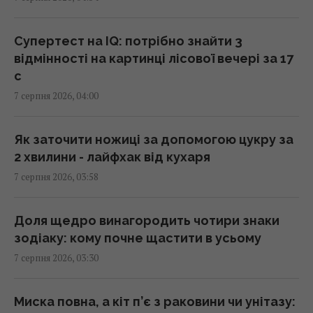
названо простий предмет у салоні, що
може допомогти
01:23 п'ятниця, 07 серпня 2026
Супертест на IQ: потрібно знайти 3
відмінності на картинці лісової вечері за 17
с
"Достатньо, щоб вижити, а не перемогти":
7 серпня 2026, 04:00
ексчиновниця НАТО про надання ракет
Україні
01:19 п'ятниця, 07 серпня 2026
Як заточити ножиці за допомогою цукру за
2 хвилини - лайфхак від кухаря
7 серпня 2026, 03:58
Одне налаштування, яке варто змінити всім
власникам нових телевізорів
00:25 п'ятниця, 07 серпня 2026
Доля щедро винагородить чотири знаки
зодіаку: кому почне щастити в усьому
7 серпня 2026, 03:30
"Нам самим потрібні": Трамп відреагував на
прохання Зеленського надати ракети до
Patriot
Миска повна, а кіт п’є з раковини чи унітазу: