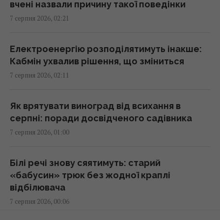
00:22 п'ятниця, 07 серпня 2026
вчені назвали причину такої поведінки
7 серпня 2026, 02:21
Вчені виявили відбитки пальців на кераміці
віком 8000 років: що їх здивувало
Електроенергію розподілятимуть інакше:
23:58 четвер, 06 серпня 2026
Кабмін ухвалив рішення, що зміниться
7 серпня 2026, 02:11
Атака дронів на Москву: аналітики оцінили
ефективність роботи російської ППО
Як врятувати виноград від всихання в
23:39 четвер, 06 серпня 2026
серпні: поради досвідченого садівника
7 серпня 2026, 01:00
Жінки з дипломами частіше обирають
успішних чоловіків без вищої освіти, –
Білі речі знову сяятимуть: старий
дослідження
«бабусин» трюк без жодної краплі
23:24 четвер, 06 серпня 2026
відбілювача
7 серпня 2026, 00:06
Україна ставить Путіна на передвиборчий