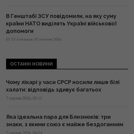
В Генштабі ЗСУ повідомили, на яку суму
країни НАТО виділять Україні військової
допомоги
02:52 п'ятниця, 07 серпня 2026
Кинджал Тутанхамона виявився викуваним
ОСТАННІ НОВИНИ
із позаземного металу, - археологи
02:26 п'ятниця, 07 серпня 2026
Чому лікарі у часи СРСР носили лише білі
халати: відповідь здивує багатьох
США запровадили нові санкції проти Куби
7 серпня 2026, 05:11
за співпрацю з Китаєм та РФ, - Bloomberg
02:05 п'ятниця, 07 серпня 2026
Яка ідеальна пара для Близнюків: три
знаки, з якими союз є майже бездоганним
Як вибратися з багнюки на автомобілі:
7 серпня 2026, 04:54