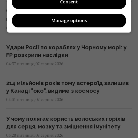
Consent
Червневий оптимізм українців вивітрився,
перелому у війні нема, - німецький оглядач
Manage options
05:25 п'ятниця, 07 серпня 2026
Удари Росії по кораблях у Чорному морі: у
FP розкрили наслідки
04:37 п'ятниця, 07 серпня 2026
214 мільйонів років тому астероїд залишив
у Канаді "око", видиме з космосу
04:31 п'ятниця, 07 серпня 2026
У чому полягає користь волоських горіхів
для серця, мозку та зміцнення імунітету
03:28 п'ятниця, 07 серпня 2026