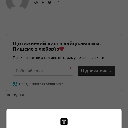
Щотижневий лист з найцікавішим.
Пишемо з любов'ю
!
Підпишіться ще раз, якщо не отримуєте від нас листи
*
Підписатись→
Предоставлено SendPulse
загрузка...
Попередня стаття
ТКАЧЕНКО ЗАПРОПОНУВАВ СВІЙ ВАРІАНТ