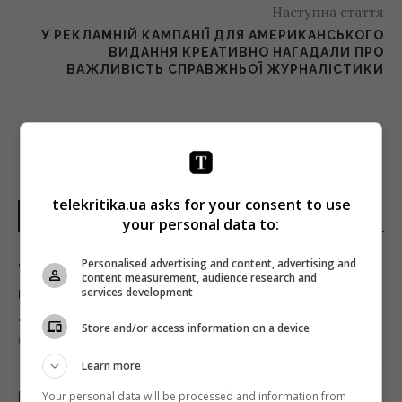
Наступна стаття
У РЕКЛАМНІЙ КАМПАНІЇ ДЛЯ АМЕРИКАНСЬКОГО
ВИДАННЯ КРЕАТИВНО НАГАДАЛИ ПРО
ВАЖЛИВІСТЬ СПРАВЖНЬОЇ ЖУРНАЛІСТИКИ
telekritika.ua asks for your consent to use
НОВИНИ УКРАЇНИ І СВІТУ
your personal data to:
Personalised advertising and content, advertising and
"Сміливо і мужньо": ЗМІ розкрили, хто
content measurement, audience research and
врятував український літак від дрона в
services development
Лейпцигу
Store and/or access information on a device
08:59 субота, 08 серпня 2026
Learn more
Що не слід робити після вечері:
Your personal data will be processed and information from