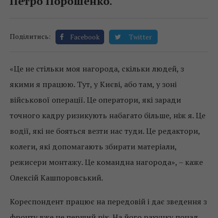
Петро Порошенко.
Поділитись:
Facebook
Twitter
«Це не стільки моя нагорода, скільки людей, з
якими я працюю. Тут, у Києві, або там, у зоні
військової операції. Це оператори, які заради
точного кадру ризикують набагато більше, ніж я. Це
водії, які не бояться везти нас туди. Це редактори,
колеги, які допомагають збирати матеріали,
режисери монтажу. Це командна нагорода», – каже
Олексій Кашпоровський.
Кореспондент працює на передовій і дає зведення з
фронту вже не перший рік. На його рахунку понад