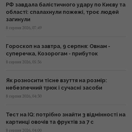
Козерогам – зустріч з рідними
РФ завдала балістичного удару по Києву та
08:10 субота, 08 серпня 2026
області: спалахнули пожежі, троє людей
загинули
8 серпня 2026, 07:49
Росіяни вчергове атакували Київ: виникли
масштабні пожежі, є постраждалі (фото)
08:09 субота, 08 серпня 2026
Гороскоп на завтра, 9 серпня: Овнам -
суперечка, Козорогам - прибуток
8 серпня 2026, 05:36
Чи можна їсти огризок яблука: що
станеться, якщо проковтнути насіння
07:55 субота, 08 серпня 2026
Як розносити тісне взуття на розмір:
небезпечний трюк і сучасні засоби
8 серпня 2026, 04:30
РФ повністю знищила житловий будинок на
Київщині: загинуло троє людей, серед них
дитина
Тест на IQ: потрібно знайти 3 відмінності на
07:36 субота, 08 серпня 2026
картинці овочів та фруктів за 7 с
8 серпня 2026, 04:00