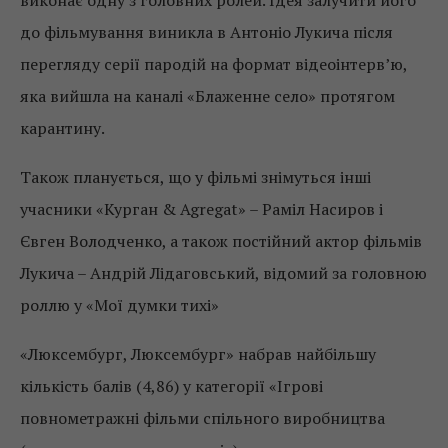
виконає одну з головних ролей. Ідея залучити його
до фільмування виникла в Антоніо Лукича після
перегляду серії пародій на формат відеоінтерв’ю,
яка вийшла на каналі «Блаженне село» протягом
карантину.
Також планується, що у фільмі знімуться інші
учасники «Курган & Agregat» – Раміл Насиров і
Євген Володченко, а також постійний актор фільмів
Лукича – Андрій Лідаговський, відомий за головною
роллю у «Мої думки тихі»
«Люксембург, Люксембург» набрав найбільшу
кількість балів (4,86) у категорії «Ігрові
повнометражні фільми спільного виробництва