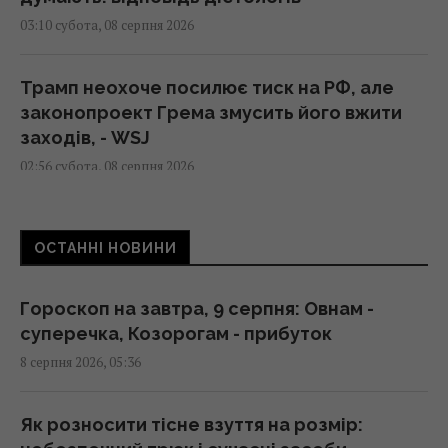
03:10 субота, 08 серпня 2026
Трамп неохоче посилює тиск на РФ, але
законопроект Грема змусить його вжити
заходів, - WSJ
02:56 субота, 08 серпня 2026
Мелоні відреагувала на вимогу Іспанії
ОСТАННІ НОВИНИ
щодо прикордонних перевірок у Шенгені
02:23 субота, 08 серпня 2026
Гороскоп на завтра, 9 серпня: Овнам -
суперечка, Козорогам - прибуток
Сонячна електростанція перегородила
8 серпня 2026, 05:36
давні маршрути тварин: вони знайшли
вихід
02:18 субота, 08 серпня 2026
Як розносити тісне взуття на розмір: