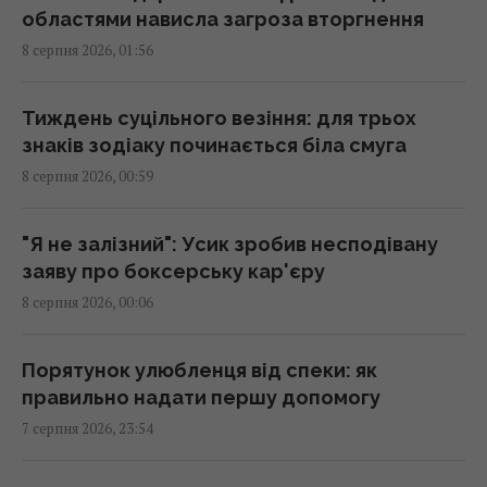
00:05 субота, 08 серпня 2026
областями нависла загроза вторгнення
8 серпня 2026, 01:56
Вчені знайшли молоток зі слонової кістки
віком 500 000 років: про що він свідчить
Тиждень суцільного везіння: для трьох
23:58 п'ятниця, 07 серпня 2026
знаків зодіаку починається біла смуга
8 серпня 2026, 00:59
Зеленський відреагував на ухвалення
Сенатом США законопроєкту щодо санкцій
"Я не залізний": Усик зробив несподівану
проти РФ
заяву про боксерську кар'єру
23:53 п'ятниця, 07 серпня 2026
8 серпня 2026, 00:06
Є два варіанти: експерт назвав країни, які
Порятунок улюбленця від спеки: як
можуть допомогти Україні з ракетами до
правильно надати першу допомогу
Patriot
7 серпня 2026, 23:54
23:19 п'ятниця, 07 серпня 2026