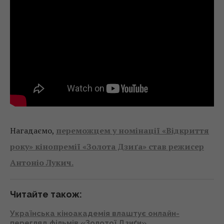
Нагадаємо,
переможцем у номінації «Відкриття
року» кінопремії «Золота Дзиґа» став режисер
Антоніо Лукич.
Читайте також:
Українська кіноакадемія влаштує онлайн-
перегляд фільмів «Золотої Дзиґи»