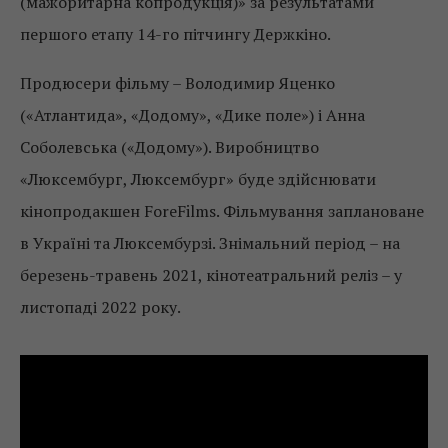
(мажоритарна копродукція)» за результатами
першого етапу 14-го пітчингу Держкіно.
Продюсери фільму – Володимир Яценко
(«Атлантида», «Додому», «Дике поле») і Анна
Соболевська («Додому»). Виробництво
«Люксембург, Люксембург» буде здійснювати
кінопродакшен ForeFilms. Фільмування заплановане
в Україні та Люксембурзі. Знімальний період – на
березень-травень 2021, кінотеатральний реліз – у
листопаді 2022 року.