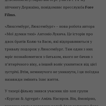
пітчингу Держкіно, повідомляє пресслужба
Fore
Films.
«Люксембург, Люксембург» – нова робота автора
«Мої думки тихі» Антоніо Лукича. Це історія про
двох братів Колю та Васю, які відправляються у
тривалу подорож у Люксембург. Там один з них
мріє познайомитися з батьком, якого не бачив з
п’ятирічного віку, а інший воліє ухилитися від цієї
зустрічі. Втім, неминучого не уникнути, і ця поїздка
назавжди змінить їхнє життя.
У тизері фільму знявся учасник хіп-хоп групи
«Курган & Agregat» Аміль Насиров. Він, ймовірно,