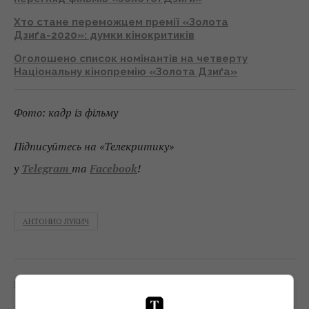
Хто стане переможцем премії «Золота
Дзиґа-2020»: думки кінокритиків
Оголошено список номінантів на четверту
Національну кінопремію «Золота Дзиґа»
Фото: кадр із фільму
Підписуйтесь на «Телекритику»
у
Telegram
та
Facebook
!
АНТОНИО ЛУКИЧ
0
Поділитись:
Facebook
Twitter