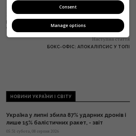
Consent
Попередня стаття
КОРИСТУВАЧІВ «ВКОНТАКТЕ» ПОСТАВЛЯТЬ НА
Manage options
ОБЛІК – РНБО
Наступна стаття
БОКС-ОФІС: АПОКАЛІПСИС У ТОПІ
НОВИНИ УКРАЇНИ І СВІТУ
Україна у липні збила 87% ударних дронів і
лише 15% балістичних ракет, - звіт
05:31 субота, 08 серпня 2026