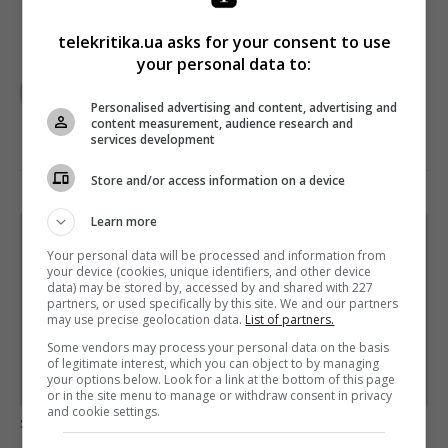
telekritika.ua asks for your consent to use
your personal data to:
TELEKRITIKA
Personalised advertising and content, advertising and
content measurement, audience research and
services development
Store and/or access information on a device
Learn more
Щотижневий лист з найцікавішим.
Your personal data will be processed and information from
Пишемо з любов'ю
!
your device (cookies, unique identifiers, and other device
data) may be stored by, accessed by and shared with 227
Підпишіться ще раз, якщо не отримуєте від нас листи
partners, or used specifically by this site. We and our partners
may use precise geolocation data.
List of partners.
*
Підписатись→
Some vendors may process your personal data on the basis
of legitimate interest, which you can object to by managing
your options below. Look for a link at the bottom of this page
Предоставлено SendPulse
or in the site menu to manage or withdraw consent in privacy
and cookie settings.
загрузка...