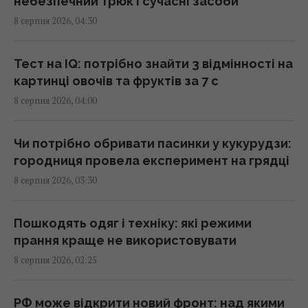
небезпечний трюк і сучасні засоби
8 серпня 2026, 04:30
Саудівська Аравія, Пакистан і Туреччина
уклали угоду про взаємну оборону, -
Reuters
Тест на IQ: потрібно знайти 3 відмінності на
01:44 субота, 08 серпня 2026
картинці овочів та фруктів за 7 с
8 серпня 2026, 04:00
Експерти назвали 10 речей, які варто знати
про Прагу перед поїздкою
Чи потрібно обривати пасинки у кукурудзи:
01:15 субота, 08 серпня 2026
городниця провела експеримент на грядці
8 серпня 2026, 03:30
Росія просуває іноземним замовникам нову
ракету для Су-57, - ЗМІ
Пошкодять одяг і техніку: які режими
00:32 субота, 08 серпня 2026
прання краще не використовувати
8 серпня 2026, 02:25
Старий монітор ще рано викидати: як
використати його повторно з користю
РФ може відкрити новий фронт: над якими