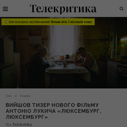
Цей матеріал опублікований
більш ніж 5 місяців тому
Кіно
Новини
ВИЙШОВ ТИЗЕР НОВОГО ФІЛЬМУ
АНТОНІО ЛУКИЧА «ЛЮКСЕМБУРГ,
ЛЮКСЕМБУРГ»
Від
Telekritika