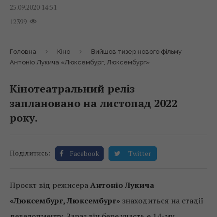
25.09.2020 14:51
12399
Головна
Кіно
Вийшов тизер нового фільму
Антоніо Лукича «Люксембург, Люксембург»
Кінотеатральний реліз
заплановано на листопад 2022
року.
Поділитись:
Facebook
Twitter
Проєкт від режисера
Антоніо Лукича
«Люксембург, Люксембург»
знаходиться на стадії
девелопменту. Зараз він бере участь e 14-му