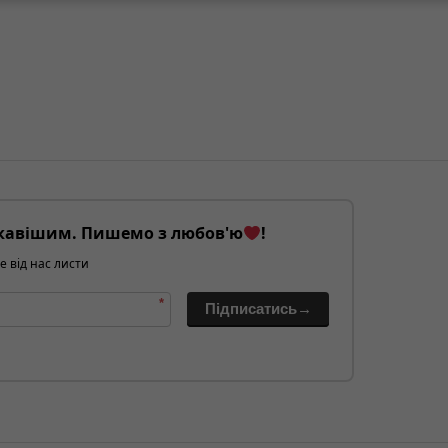
кавішим. Пишемо з любов'ю
!
е від нас листи
*
Підписатись→