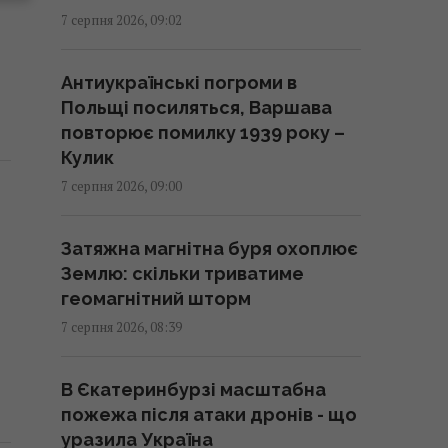
волосся: дослідження
7 серпня 2026, 09:02
пояснюють користь цього
народного засобу
Антиукраїнські погроми в
08:41 п'ятниця, 07 серпня 2026
Польщі посиляться, Варшава
повторює помилку 1939 року –
Інцидент у Лейпцигу: у
Кулик
Німеччині заперечили, що
7 серпня 2026, 09:00
український літак перевозив
боєприпаси
Затяжна магнітна буря охоплює
08:32 п'ятниця, 07 серпня 2026
Землю: скільки триватиме
геомагнітний шторм
РФ використовує українських
7 серпня 2026, 08:39
військовополонених для
формування бойових
В Єкатеринбурзі масштабна
підрозділів, - ISW
пожежа після атаки дронів - що
08:24 п'ятниця, 07 серпня 2026
уразила Україна