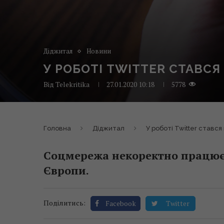
Діджитал
Новини
У РОБОТІ TWITTER СТАВСЯ
Від
Telekritika
27.01.2020 10:18
5778
Головна
Діджитал
У роботі Twitter стався
Соцмережа некоректно працює 
Європи.
Поділитись:
Facebook
Twitter