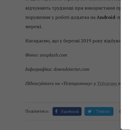
відчувають труднощі при використанні прог
порушення у роботі додатка на
Android
-прист
мережі.
Нагадаємо, що у березні 2019 року відбувся 
Фото: unsplash.com
Інфографіка: downdetector.com
Підписуйтесь на «Телекритику» у
Telegram
та
F
0
Поділитись:
Facebook
Twitter