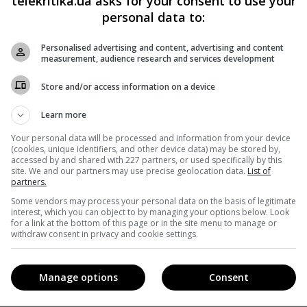
telekritika.ua asks for your consent to use your
personal data to:
рами на
iPhone
і / або
iPad
. 16% користувачів помітили
роях. А 35% кажуть, що не можуть зайти на сайт соціальн
Personalised advertising and content, advertising and content
measurement, audience research and services development
Store and/or access information on a device
найбільший
збій
у
Facebook
та його додатках.
Learn more
Your personal data will be processed and information from your device
(cookies, unique identifiers, and other device data) may be stored by,
accessed by and shared with 227 partners, or used specifically by this
site. We and our partners may use precise geolocation data.
List of
partners.
acebook
!
Some vendors may process your personal data on the basis of legitimate
interest, which you can object to by managing your options below. Look
for a link at the bottom of this page or in the site menu to manage or
withdraw consent in privacy and cookie settings.
Manage options
Consent