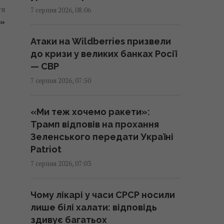
тя
7 серпня 2026, 08:06
Синоптикиня назвала точну
І»
дату, коли вже похолоднішає
Атаки на Wildberries призвели
по всій Україні
до кризи у великих банках Росії
08:23 п'ятниця, 07 серпня 2026
— СВР
7 серпня 2026, 07:50
Якого числа Горіховий Спас
2026: чого не можна робити і що
«Ми теж хочемо ракети»:
святити в церкві
Трамп відповів на прохання
08:15 п'ятниця, 07 серпня 2026
Зеленського передати Україні
Patriot
Кім Чен Ин з початку війни в
7 серпня 2026, 07:03
Україні отримав $22 мільярди
надприбутку, – Bloomberg
Чому лікарі у часи СРСР носили
08:08 п'ятниця, 07 серпня 2026
лише білі халати: відповідь
здивує багатьох