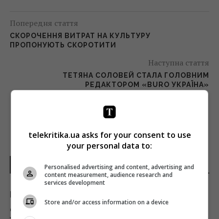
Попередня стаття
СКОРОЧЕННЯ ВИТРАТ НА КУЛЬТУРУ
ПРОПОНУЮТЬ СКОРОТИТИ
Наступна стаття
ТЕТЯНА СОЛОВЕЙ СТАЛА ГОЛОВНИМ
РЕДАКТОРОМ «BURO УКРАЇНА»
telekritika.ua asks for your consent to use
your personal data to:
НОВИНИ УКРАЇНИ І СВІТУ
Personalised advertising and content, advertising and
content measurement, audience research and
services development
Податкова служба передасть Міноборони
Store and/or access information on a device
дані про чоловіків 18–60 років: що вирішив
уряд