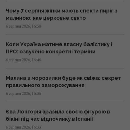
на зиму, - аналітик
17:14 четвер, 06 серпня 2026
Чому 7 серпня жінки мають спекти пиріг з
малиною: яке церковне свято
6 серпня 2026, 16:50
В Італії через спеку популярні пам'ятки
працюватимуть довше: оприлюднено
новий графік
Коли Україна матиме власну балістику і
17:13 четвер, 06 серпня 2026
ПРО: озвучено конкретні терміни
6 серпня 2026, 16:46
7 серпня: церковне свято сьогодні, чому
потрібно обов’язково подати милостиню
Малина з морозилки буде як свіжа: секрет
17:10 четвер, 06 серпня 2026
правильного заморожування
6 серпня 2026, 16:35
Атакований в Лейпцигу літак "Антонова"
перевозив боєприпаси, - ЗМІ
Єва Лонгорія вразила своєю фігурою в
17:08 четвер, 06 серпня 2026
бікіні під час відпочинку в Іспанії
6 серпня 2026, 16:33