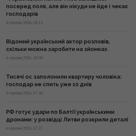
посеред поля, але він нікуди не йде і чекає
"Укренерго" підняло тарифи з 1 серпня:
господарів
наскільки зросте вартість зарядки
6 серпня 2026, 18:15
електромобілів
17:34 четвер, 06 серпня 2026
Відомий український актор розповів,
скільки можна заробити на зйомках
Ракет зі США не вистачить: експерт
6 серпня 2026, 18:00
пояснив проблему з пусковими
установками РФ
17:33 четвер, 06 серпня 2026
Тисячі ос заполонили квартиру чоловіка:
господар не спить уже 10 днів
6 серпня 2026, 17:44
Не Кіровоград і не Єлисаветград: яка була
перша назва Кропивницького
17:15 четвер, 06 серпня 2026
РФ готує удари по Балтії українськими
дронами: у розвідці Литви розкрили деталі
6 серпня 2026, 17:27
Експорт до 15% не зірве накопичення газу