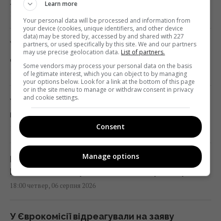
Learn more
18:22 четвер, 06 серпня 2026
Your personal data will be processed and information from
your device (cookies, unique identifiers, and other device
data) may be stored by, accessed by and shared with 227
У Польщі анонсували плани з масової
partners, or used specifically by this site. We and our partners
may use precise geolocation data.
List of partners.
депортації українців, - ЗМІ
Some vendors may process your personal data on the basis
18:17 четвер, 06 серпня 2026
of legitimate interest, which you can object to by managing
your options below. Look for a link at the bottom of this page
or in the site menu to manage or withdraw consent in privacy
and cookie settings.
У Україні з'явиться нове свято: що будуть
відзначати 8 серпня
Consent
18:04 четвер, 06 серпня 2026
Manage options
Гороскоп на 7 серпня за картами Таро:
Водоліям - вибір, Близнюкам - прискорення
18:00 четвер, 06 серпня 2026
У Єврокомісії відреагували на заяву