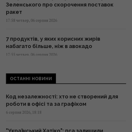
Зеленського про скорочення поставок
ракет
17:58 четвер, 06 серпня 2026
7 продуктів, у яких корисних жирів
набагато більше, ніж в авокадо
17:55 четвер, 06 серпня 2026
Названо найкращі "народні" моделі iPhone:
ОСТАННІ НОВИНИ
саме ними власники задоволені найбільше
17:55 четвер, 06 серпня 2026
Код незалежності: хто не створений для
роботи в офісі та за графіком
Чи готова Росія до українських ударів
6 серпня 2026, 18:18
взимку: експерт дав несподіваний прогноз
17:52 четвер, 06 серпня 2026
"Український Хатіко": пса залишили