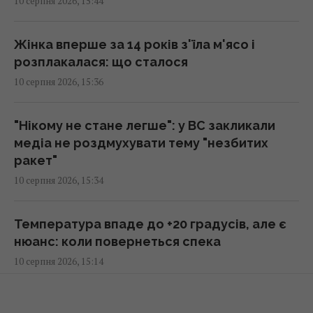
10 серпня 2026, 15:44
саму: поради психологів
15:56 понеділок, 10 серпня 2026
Жінка вперше за 14 років з'їла м'ясо і
розплакалася: що сталося
Один старий якір затримав будівництво
10 серпня 2026, 15:36
тунелю під затокою на 241 день
15:51 понеділок, 10 серпня 2026
"Нікому не стане легше": у ВС закликали
медіа не роздмухувати тему "незбитих
На японському острові створили рай для
ракет"
кроликів, але згодом з’явилися несподівані
10 серпня 2026, 15:34
гості
15:40 понеділок, 10 серпня 2026
Температура впаде до +20 градусів, але є
нюанс: коли повернеться спека
Простій Червоноградської ЦЗФ залишає
10 серпня 2026, 15:14
шахти без грошей на щоденну роботу, -
депутат
15:33 понеділок, 10 серпня 2026
Три знаки зодіаку незабаром знайдуть