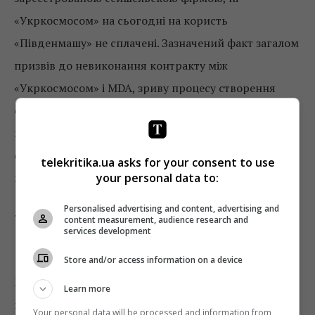
«Укркосмосом» на сьогодні на користь
«Південмашу» не сплачені. Зазначений факт загалом
призвів до невиконання контракту між
«Укркосмосом» і MDA, зриву процесу створення
супутника «Либідь» і завдання державі збитків,
відповідно до висновку комісійної судово-
економічної експертизи, в розмірі 238,94 млн
telekritika.ua asks for your consent to use
your personal data to:
гривень
Personalised advertising and content, advertising and
.
content measurement, audience research and
services development
Хто такий Гріншпон
Store and/or access information on a device
Михайло Гріншпон був свого часу радником
Learn more
міністра оборони
Олександра Кузьмука
, а також
Your personal data will be processed and information from