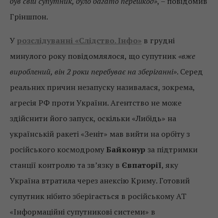
був свій супутник, було багато перешкод»
, – повідомив
Гріншпон.
У
розслідуванні «Слідство. Інфо»
в грудні
минулого року повідомлялося, що супутник
«вже
вироблений, він 2 роки перебуває на зберіганні»
. Серед
реальних причин незапуску називалася, зокрема,
агресія РФ проти України. Агентство не може
здійснити його запуск, оскільки «Либідь» на
українській ракеті «Зеніт» мав вийти на орбіту з
російського космодрому
Байконур
за підтримки
станції контролю та зв’язку в
Євпаторії
, яку
Україна втратила через анексію Криму. Готовий
супутник нібито зберігається в російському АТ
«Інформаційні супутникові системи» в