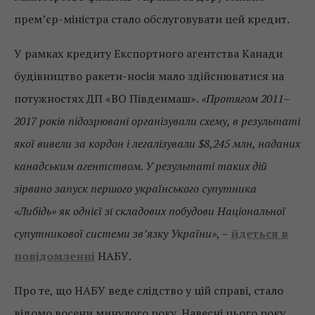
прем’єр-міністра стало обслуговувати цей кредит.
У рамках кредиту Експортного агентства Канади
будівництво ракети-носія мало здійснюватися на
потужностях ДП «ВО Південмаш».
«Протягом 2011–
2017 років підозрювані організували схему, в результаті
якої вивели за кордон і легалізували $8,245 млн, наданих
канадським агентством. У результаті таких дій
зірвано запуск першого українського супутника
«Либідь» як однієї зі складових побудови Національної
супутникової системи зв’язку України»
, –
йдеться в
повідомленні
НАБУ.
Про те, що НАБУ веде слідство у цій справі, стало
відомо восени минулого року. Навесні цього року