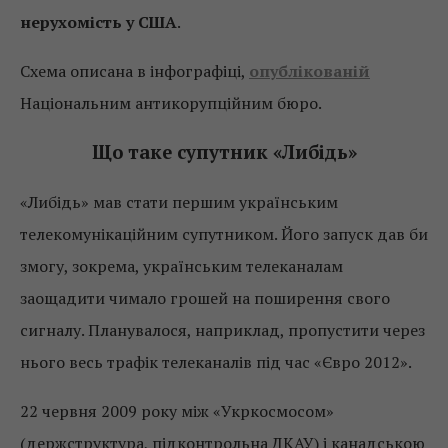
нерухомість у США
.
Схема описана в інфографіці,
опублікованій
Національним антикорупційним бюро.
Що таке супутник «Либідь»
«Либідь» мав стати першим українським
телекомунікаційним супутником. Його запуск дав би
змогу, зокрема, українським телеканалам
заощадити чимало грошей на поширення свого
сигналу. Планувалося, наприклад, пропустити через
нього весь трафік телеканалів під час «Євро 2012».
22 червня 2009 року між «Укркосмосом»
(держструктура, підконтрольна ДКАУ) і канадською