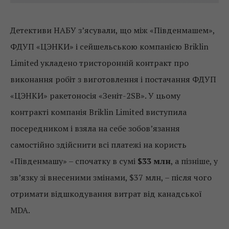
Детективи НАБУ з’ясували, що між «Південмашем»,
ФДУП «ЦЭНКИ» і сейшельською компанією Briklin
Limited укладено тристоронній контракт про
виконання робіт з виготовлення і постачання ФДУП
«ЦЭНКИ» ракетоносія «Зеніт-2SB». У цьому
контракті компанія Briklin Limited виступила
посередником і взяла на себе зобов’язання
самостійно здійснити всі платежі на користь
«Південмашу» – спочатку в сумі
$33 млн
, а пізніше, у
зв’язку зі внесеними змінами, $37 млн, – після чого
отримати відшкодування витрат від канадської
MDA.