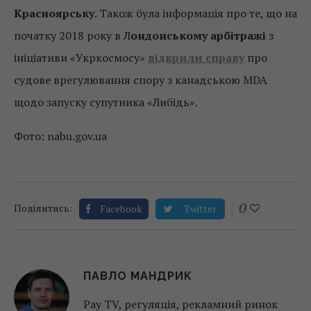
Красноярську
. Також була інформація про те, що на
початку 2018 року в Л
ондонському арбітражі
з
ініціативи «Укркосмосу»
відкрили справу
про
судове врегулювання спору з канадською MDA
щодо запуску супутника «Либідь».
Фото: nabu.gov.ua
0
Поділитись:
Facebook
Twitter
ПАВЛО МАНДРИК
Pay TV, регуляція, рекламний ринок