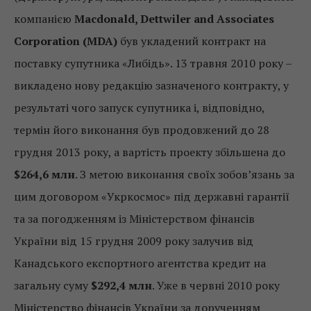
компанією
Macdonald, Dettwiler and Associates
Corporation
(MDA)
був укладений контракт на
поставку супутника «Либідь». 13 травня 2010 року –
викладено нову редакцію зазначеного контракту, у
результаті чого запуск супутника і, відповідно,
термін його виконання був продовжений до 28
грудня 2013 року, а вартість проекту збільшена до
$264,6 млн
. З метою виконання своїх зобов’язань за
цим договором «Укркосмос» під державні гарантії
та за погодженням із Міністерством фінансів
України від 15 грудня 2009 року залучив від
Канадського експортного агентства кредит на
загальну суму
$292,4 млн
. Уже в червні 2010 року
Міністерство фінансів України за дорученням