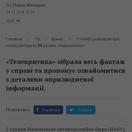
Від
Павло Мандрик
14.12.2018 18:19
6928
Головна
ТБ
Бізнес
? У НАБУ розповіли про
схему розтрати $8,24 млн «Укркосмосу»
«Телекритика» зібрала весь фактаж
у справі та пропонує ознайомитися
з деталями оприлюдненої
інформації.
Поділитись:
Facebook
Twitter
5 грудня Національне антикорупційне бюро (НАБУ),