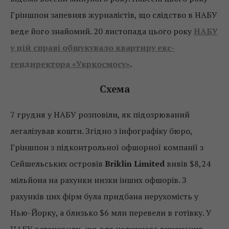
Гріншпон запевняв журналістів, що слідство в НАБУ
веде його знайомий. 20 листопада цього року
НАБУ
у цій справі обшукувало квартиру екс-
гендиректора «Укркосмосу»
.
Схема
7 грудня у НАБУ розповіли, як підозрюваний
легалізував кошти. Згідно з інфографіку бюро,
Гріншпон з підконтрольної офшорної компанії з
Сейшельських островів
Briklin Limited
вивів $8,24
мільйона на рахунки низки інших офшорів. З
рахунків цих фірм була придбана нерухомість у
Нью-Йорку, а близько $6 млн перевели в готівку. У
НАБУ встановили, що для належного виконання