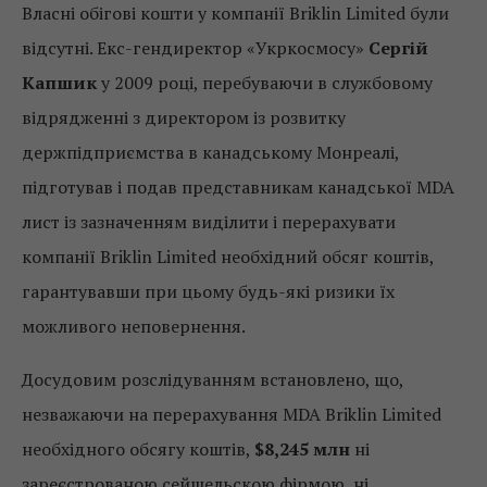
Власні обігові кошти у компанії Briklin Limited були
відсутні. Екс-гендиректор «Укркосмосу»
Сергій
Капшик
у 2009 році, перебуваючи в службовому
відрядженні з директором із розвитку
держпідприємства в канадському Монреалі,
підготував і подав представникам канадської MDA
лист із зазначенням виділити і перерахувати
компанії Briklin Limited необхідний обсяг коштів,
гарантувавши при цьому будь-які ризики їх
можливого неповернення.
Досудовим розслідуванням встановлено, що,
незважаючи на перерахування MDA Briklin Limited
необхідного обсягу коштів,
$8,245 млн
ні
зареєстрованою cейшельскою фірмою, ні