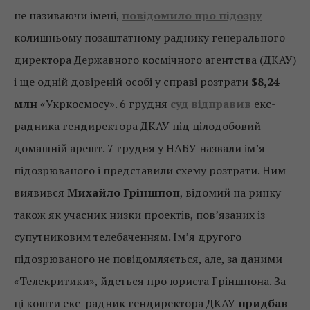
не називаючи імені,
повідомило про підозру
колишньому позаштатному раднику генерального
директора Державного космічного агентства (ДКАУ)
і ще одній довіреній особі у справі розтрати
$8,24
млн
«Укркосмосу». 6 грудня
суд відправив
екс-
радника гендиректора ДКАУ під цілодобовий
домашній арешт. 7 грудня у НАБУ назвали ім’я
підозрюваного і представили схему розтрати. Ним
виявився
Михайло Гріншпон
, відомий на ринку
також як учасник низки проектів, пов’язаних із
супутниковим телебаченням. Ім’я другого
підозрюваного не повідомляється, але, за даними
«Телекритики», йдеться про юриста Гріншпона. За
ці кошти екс-радник гендиректора ДКАУ
придбав