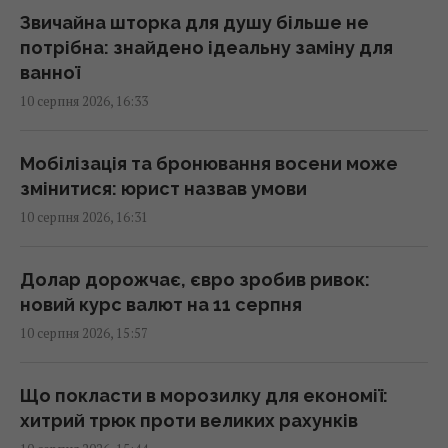
Звичайна шторка для душу більше не
потрібна: знайдено ідеальну заміну для
Нацбанк послабив гривню: офіційний курс
ванної
валют на 11 серпня
10 серпня 2026, 16:33
16:16 понеділок, 10 серпня 2026
Мобілізація та бронювання восени може
Значно швидше, ніж передбачалось: у ГУР
змінитися: юрист назвав умови
розкрили, коли Росія отримає аналог
10 серпня 2026, 16:31
Starlink
16:13 понеділок, 10 серпня 2026
Долар дорожчає, євро зробив ривок:
новий курс валют на 11 серпня
Суд дозволив Єрмаку їздити по різним
10 серпня 2026, 15:57
областям України, - САП
16:05 понеділок, 10 серпня 2026
Що покласти в морозилку для економії:
хитрий трюк проти великих рахунків
У якому віці дитину можна залишати вдома