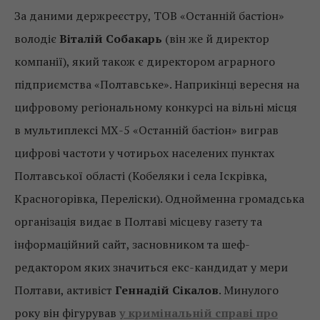
За даними держреєстру, ТОВ «Останній бастіон»
володіє
Віталій Собакарь
(він же й директор
компанії), який також є директором аграрного
підприємства «Полтавське». Наприкінці вересня на
цифровому регіональному конкурсі на вільні місця
в мультиплексі МХ-5 «Останній бастіон» виграв
цифрові частоти у чотирьох населених пунктах
Полтавської області (Кобеляки і села Іскрівка,
Красногорівка, Переліски). Однойменна громадська
організація видає в Полтаві місцеву газету та
інформаційний сайт, засновником та шеф-
редактором яких значиться екс-кандидат у мери
Полтави, активіст
Геннадій Сікалов
. Минулого
року він фігурував
у кримінальній справі про