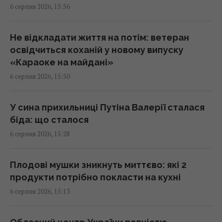
6 серпня 2026, 15:56
оборонним підприємством, його
затримали
15:34 четвер, 06 серпня 2026
Не відкладати життя на потім: ветеран
освідчиться коханій у новому випуску
«Караоке на майдані»
Переказ грошей на картку стає викликом:
6 серпня 2026, 15:50
які незвичні новації вводять банки
15:34 четвер, 06 серпня 2026
У сина прихильниці Путіна Валерії сталася
біда: що сталося
Росія може використати українські БпЛА
6 серпня 2026, 15:28
для атак на цілі в Балтії, - литовська
розвідка
15:33 четвер, 06 серпня 2026
Плодові мушки зникнуть миттєво: які 2
продукти потрібно покласти на кухні
6 серпня 2026, 15:13
Чому ми часто прокидаємося саме о 3-й
годині ночі: пояснення вчених
15:30 четвер, 06 серпня 2026