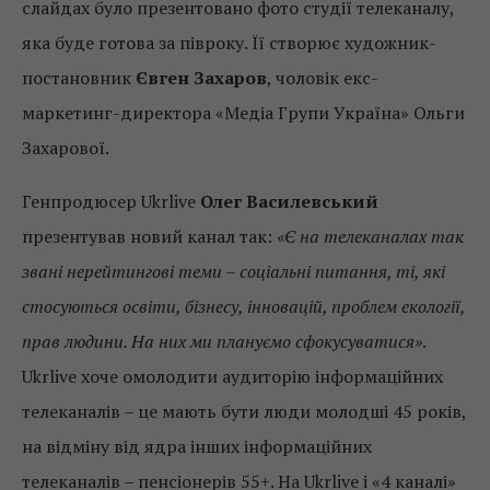
слайдах було презентовано фото студії телеканалу,
яка буде готова за півроку. Її створює художник-
постановник
Євген Захаров
, чоловік екс-
маркетинг-директора «Медіа Групи Україна» Ольги
Захарової.
Генпродюсер Ukrlive
Олег Василевський
презентував новий канал так:
«Є на телеканалах так
звані нерейтингові теми – соціальні питання, ті, які
стосуються освіти, бізнесу, інновацій, проблем екології,
прав людини. На них ми плануємо сфокусуватися»
.
Ukrlive хоче омолодити аудиторію інформаційних
телеканалів – це мають бути люди молодші 45 років,
на відміну від ядра інших інформаційних
телеканалів – пенсіонерів 55+. На Ukrlive і «4 каналі»