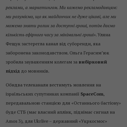
реклами, а маркетингом. Ми кажемо рекламодавцям:
ми розуміємо, що як майданчик не дуже цікаві, але ми
можемо зняти ролик за доступні гроші, потім даємо
кількість ефірного часу за мінімальні гроші»
. Уляна
Фещук застерегла канал від суборенди, яка
заборонена законодавством. Ольга Герасим’юк
зробила зауваженням колегам за
вибірковий
підхід
до мовників.
Обидва телеканали вестимуть мовлення на
ізраїльських супутниках компанії
SpaceCom
,
передавальною станцією для «Останнього бастіону»
буде СТБ (має власний аплінк, піднімає сигнал на
Amos 3), для Ukrlive – державний «Укркосмос»