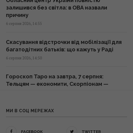
Обласний центр України повністю
залишився без світла: в ОВА назвали
причину
Ремонт замість заміни: нові підходи до
6 серпня 2026, 14:55
відновлення алюмінієвих кузовів
15:25 четвер, 06 серпня 2026
Скасування відстрочки від мобілізації для
багатодітних батьків: що кажуть у Раді
Росія терміново шукає заміну своїм
6 серпня 2026, 14:50
"Іскандерам": експерт вказав причину
15:22 четвер, 06 серпня 2026
Гороскоп Таро на завтра, 7 серпня:
Тельцям — економити, Скорпіонам —
Apple готує революцію: AirPods із
допомога
камерами можуть з’явитися вже цієї осені
6 серпня 2026, 14:22
15:15 четвер, 06 серпня 2026
МИ В СОЦ МЕРЕЖАХ
Лікарі носять білі халати не просто так:
Не щороку: експерти назвали ідеальний
прихований сенс здивує багатьох
термін для заміни смартфона
FACEBOOK
TWITTER