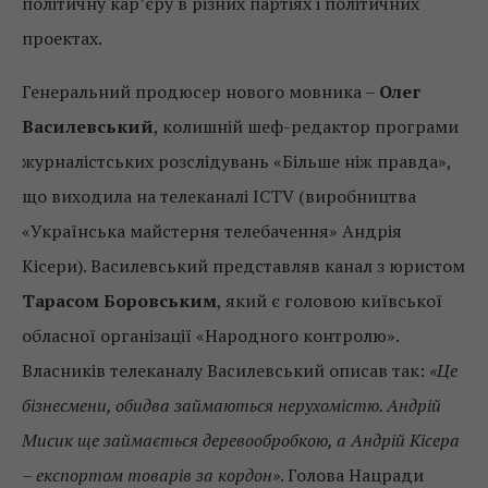
політичну кар’єру в різних партіях і політичних
проектах.
Генеральний продюсер нового мовника –
Олег
Василевський
, колишній шеф-редактор програми
журналістських розслідувань «Більше ніж правда»,
що виходила на телеканалі ICTV (виробництва
«Українська майстерня телебачення» Андрія
Кісери). Василевський представляв канал з юристом
Тарасом Боровським
, який є головою київської
обласної організації «Народного контролю».
Власників телеканалу Василевський описав так:
«Це
бізнесмени, обидва займаються нерухомістю. Андрій
Мисик ще займається деревообробкою, а Андрій Кісера
– експортом товарів за кордон»
. Голова Нацради