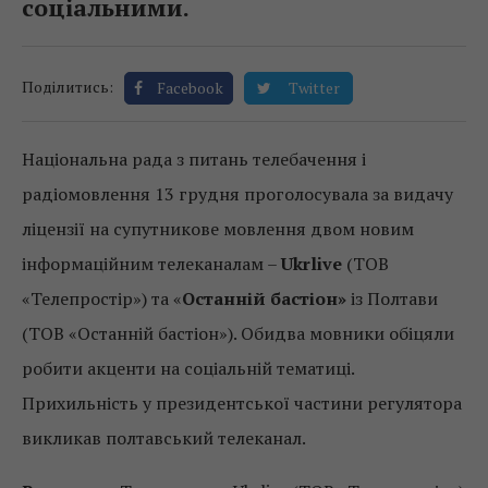
соціальними.
Поділитись:
Facebook
Twitter
Національна рада з питань телебачення і
радіомовлення 13 грудня проголосувала за видачу
ліцензії на супутникове мовлення двом новим
інформаційним телеканалам –
Ukrlive
(ТОВ
«Телепростір») та «
Останній бастіон»
із Полтави
(ТОВ «Останній бастіон»). Обидва мовники обіцяли
робити акценти на соціальній тематиці.
Прихильність у президентської частини регулятора
викликав полтавський телеканал.