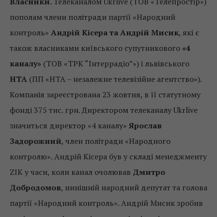
Власники.
Телеканалом Ukrlive (ТОВ «Телепростір»)
пополам члени політради партії «Народний
контроль»
Андрій Кісера та Андрій Мисик
, які є
також власниками київського супутникового
«4
каналу»
(ТОВ «ТРК “Інтеррадіо”») і львівського
НТА
(ПП «НТА – незалежне телевізійне агентство»).
Компанія зареєстрована 23 жовтня, в її статутному
фонді 375 тис. грн. Директором телеканалу Ukrlive
значиться директор «4 каналу»
Ярослав
Задорожний
, член політради «Народного
контролю». Андрій Кісера був у складі менеджменту
ZIK у часи, коли канал очолював
Дмитро
Добродомов
, нинішній народний депутат та голова
партії «Народний контроль». Андрій Мисик зробив