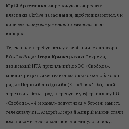
Юрій Артеменко
запропонував запросити
власників Ukrlive на засідання, щоб поцікавитися, чи
вони
«не планують розігнати колектив»
після
виборів.
Телеканали перебувають у сфері впливу спонсора
ВО «Свобода»
Ігоря Кривецького
. Зокрема,
львівський НТА прихильний до ВО «Свобода»,
мовник ретранслює телеканал Львівської обласної
ради
«Перший західний»
(КП «Львів ТБ»), який
через більшість в раді перебуває у сфері впливу ВО
«Свобода». «4-й канал» запустився у березні замість
телеканалу RTI. Андрій Кісера й Андрій Мисик стали
власниками телеканалів восени минулого року.