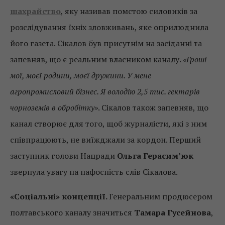
шахрайство
, яку називав помстою силовиків за
розслідування їхніх зловживань, яке оприлюднила
його газета. Сікалов був присутнім на засіданні та
запевняв, що є реальним власником каналу.
«Гроші
мої, моєї родини, моєї дружини. У мене
агропромисловий бізнес. Я володію 2,5 тис. гектарів
чорноземів в обробітку»
. Сікалов також запевняв, що
канал створює для того, щоб журналісти, які з ним
співпрацюють, не виїжджали за кордон. Перший
заступник голови Нацради
Ольга Герасим’юк
звернула увагу на пафосність слів Сікалова.
«Соціальні» концепції.
Генеральним продюсером
полтавського каналу значиться
Тамара Гусейнова
,