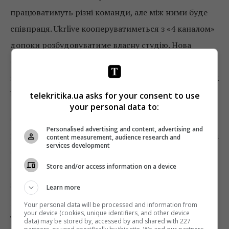
працюватимуть різні команди, але між ними буде
співпраця. Ukrlive кооперуватиметься з «4 каналом»
допоки розбудовуватиме власну студію. Нова
студія, з його слів, буде недорогою. «4 канал»
залишиться виключно столичним мовником, тоді як
Ukrlive буде національним.
telekritika.ua asks for your consent to use
your personal data to:
Обговорення.
Запитання до «Останнього бастіону»
Personalised advertising and content, advertising and
виникали фактично тільки в
Ольги Герасимюк
, яка
content measurement, audience research and
services development
безрезультатно намагалась з’ясувати політичну
Store and/or access information on a device
структуру, яка стоїть за мовником. Натомість низку
запитань до Ukrlive ставила президентська частина
Learn more
регулятора.
Валентин Коваль
трактував формат
Your personal data will be processed and information from
your device (cookies, unique identifiers, and other device
телеканалу як ще одне розмовне радіо.
Сергій
data) may be stored by, accessed by and shared with 227