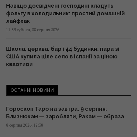
Навіщо досвідчені господині кладуть
фольгу в холодильник: простий домашній
лайфхак
11:59 субота, 08 серпня 2026
Школа, церква, бар і 44 будинки: пара зі
США купила ціле село в Іспанії за ціною
квартири
11:55 субота, 08 серпня 2026
ОСТАННІ НОВИНИ
Chrome став самовільно скачувати на диск
ШІ-модель розміром 20 ГБ: як його
зупинити
Гороскоп Таро на завтра, 9 серпня:
11:41 субота, 08 серпня 2026
Близнюкам — заробляти, Ракам — образа
8 серпня 2026, 12:38
Три знаки Зодіаку будуть головними