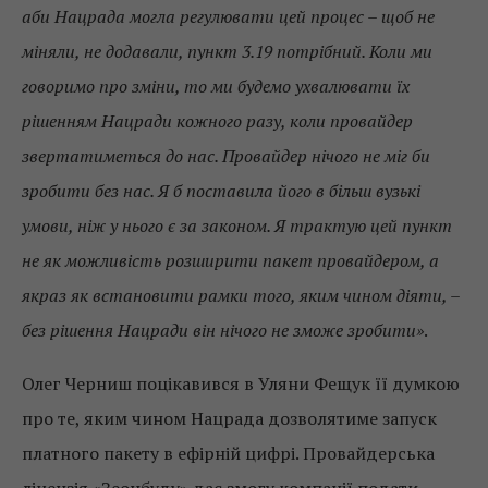
аби Нацрада могла регулювати цей процес – щоб не
міняли, не додавали, пункт 3.19 потрібний. Коли ми
говоримо про зміни, то ми будемо ухвалювати їх
рішенням Нацради кожного разу, коли провайдер
звертатиметься до нас. Провайдер нічого не міг би
зробити без нас. Я б поставила його в більш вузькі
умови, ніж у нього є за законом. Я трактую цей пункт
не як можливість розширити пакет провайдером, а
якраз як встановити рамки того, яким чином діяти, –
без рішення Нацради він нічого не зможе зробити»
.
Олег Черниш поцікавився в Уляни Фещук її думкою
про те, яким чином Нацрада дозволятиме запуск
платного пакету в ефірній цифрі. Провайдерська
ліцензія «Зеонбуду» дає змогу компанії подати