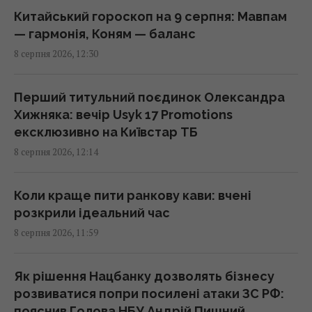
щасливчиками нового тижня
Китайський гороскоп на 9 серпня: Мавпам
11:36 субота, 08 серпня 2026
— гармонія, Коням — баланс
8 серпня 2026, 12:30
5 хвилин - і оси більше не турбуватимуть: як
швидко та безпечно прибрати їхнє гніздо
Перший титульний поєдинок Олександра
11:30 субота, 08 серпня 2026
Хижняка: вечір Usyk 17 Promotions
ексклюзивно на Київстар ТБ
8 серпня 2026, 12:14
Україна погодилася не атакувати
неросійські танкери з нафтою в Чорному
морі, - Bloomberg
Коли краще пити ранкову кави: вчені
11:24 субота, 08 серпня 2026
розкрили ідеальний час
8 серпня 2026, 11:59
Головний генерал США шукає вихід з війни
в Ірані, щоб не розлютити Трампа, - CNN
Як рішення Нацбанку дозволять бізнесу
11:21 субота, 08 серпня 2026
розвиватися попри посилені атаки ЗС РФ:
пояснив Голова НБУ Андрій Пишний