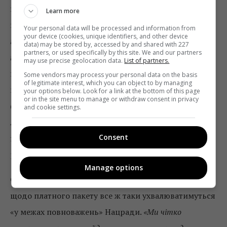
пункт 3.19 у старому формулюванні, де були
Learn more
прописано, що
«розгляд Нацрадою заяви про платний
Your personal data will be processed and information from
your device (cookies, unique identifiers, and other device
пакет ефірної цифри відбуватиметься в межах її
data) may be stored by, accessed by and shared with 227
partners, or used specifically by this site. We and our partners
повноважень»
. Але поправка не набирає потрібних
may use precise geolocation data.
List of partners.
голосів – «за» крім Черниша та Герасим’юк голосує
Some vendors may process your personal data on the basis
of legitimate interest, which you can object to by managing
ще Валентин Коваль. Проти – четверо інших членів
your options below. Look for a link at the bottom of this page
or in the site menu to manage or withdraw consent in privacy
(для результативного голосування потрібно п’ять).
and cookie settings.
Але, на думку Фещук, поправка все-таки відхилена,
Consent
п’ять голосів потрібно для того, щоб вважати
результативним загальне голосування.
Manage options
Олександр Ільяшенко акцентує на тому, що рішення
щодо платного пакету все ж таки ухвалюватимуться
«у межах повноважень» Нацради.
«Ми чітко