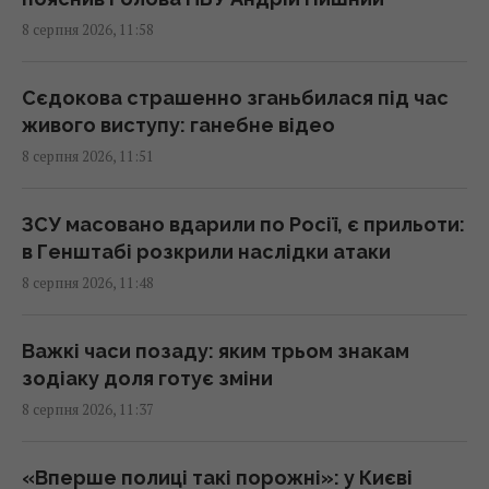
8 серпня 2026, 11:58
Хто має платити за сімейну відпустку:
британців здивували очікування покоління
Z
Сєдокова страшенно зганьбилася під час
10:56 субота, 08 серпня 2026
живого виступу: ганебне відео
8 серпня 2026, 11:51
У Росії загорілись одразу два великі НПЗ
після атаки українських дронів
ЗСУ масовано вдарили по Росії, є прильоти:
10:55 субота, 08 серпня 2026
в Генштабі розкрили наслідки атаки
8 серпня 2026, 11:48
Під джунглями В'єтнаму виявили печеру з
рідкісними кам'яними "перлинами"
Важкі часи позаду: яким трьом знакам
10:49 субота, 08 серпня 2026
зодіаку доля готує зміни
8 серпня 2026, 11:37
Для чого потрібна кожна сторона терки:
про деякі функції, про які ви не знали
«Вперше полиці такі порожні»: у Києві