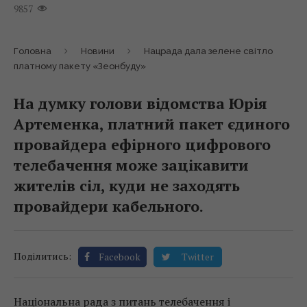
9857
Головна
Новини
Нацрада дала зелене світло
платному пакету «Зеонбуду»
На думку голови відомства Юрія
Артеменка, платний пакет єдиного
провайдера ефірного цифрового
телебачення може зацікавити
жителів сіл, куди не заходять
провайдери кабельного.
Поділитись:
Facebook
Twitter
Національна рада з питань телебачення і