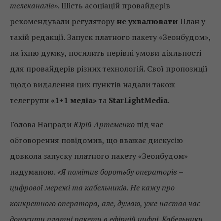
телеканалів»
. Шість асоціацій провайдерів
рекомендували регулятору
не ухвалювати
План у
такій редакції. Запуск платного пакету «Зеонбудом»,
на їхню думку, посилить нерівні умови діяльності
для провайдерів різних технологій. Свої пропозиції
щодо видалення цих пунктів надали також
телегрупи
«1+1 медіа»
та
StarLightMedia
.
Голова Нацради
Юрій Артеменко
під час
обговорення повідомив, що вважає дискусію
довкола запуску платного пакету «Зеонбудом»
надуманою.
«Я помітив боротьбу операторів –
цифрової мережі та кабельників. Не кажу про
конкретного оператора, але, думаю, уже настав час
доносити платні пакети в ефірній цифрі. Кабельники,