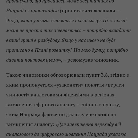
прописуємо, що провайдер може звертатися до
Нацради з пропозицією
(прописати телеканали. –
Ред.),
якщо у нього з’являться вільні місця. Ці ж вільні
місця не просто так з’являються – потрібно вкладати
великі гроші в розбудову. Якщо у нас цього не буде
прописано в Плані розвитку? На мою думку, потрібно
давати поштовх цьому»
, – резюмував чиновник.
Також чиновники обговорювали пункт 3.8, згідно з
яким пропонується «узаконити» поняття «втрати
чинності» аналоговими ліцензіями в регіонах
вимкнення ефірного аналогу – спірного пункту,
яким Нацрада фактично дала зелене світло на
вимкнення аналогу:
«Для завершення переходу від
аналогового до цифрового мовлення Нацрада ухвалює