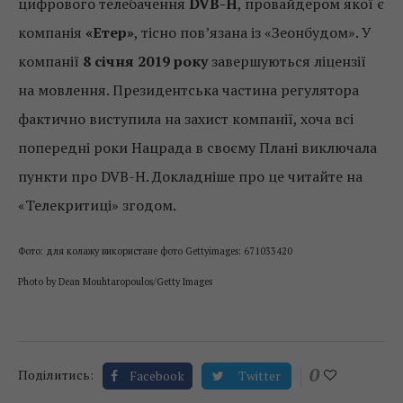
цифрового телебачення
DVB-H
, провайдером якої є
компанія
«Етер»
, тісно пов’язана із «Зеонбудом». У
компанії
8 січня 2019 року
завершуються ліцензії
на мовлення. Президентська частина регулятора
фактично виступила на захист компанії, хоча всі
попередні роки Нацрада в своєму Плані виключала
пункти про DVB-H. Докладніше про це читайте на
«Телекритиці» згодом.
Фото: для колажу використане фото Gettyimages: 671033420
Photo by Dean Mouhtaropoulos/Getty Images
0
Поділитись:
Facebook
Twitter