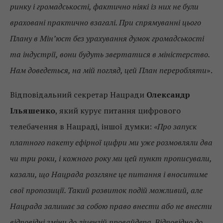
ринку і громадськості, фактично ніякі із них не були
враховані практично взагалі. При спрямуванні цього
Плану в Мін’юст без урахування думок громадськості
та індустрії, вони будуть звертатися в міністерство.
Нам доведеться, на мій погляд, цей План переробляти
».
Відповідальний секретар Нацради
Олександр
Ільяшенко
, який курує питання цифрового
телебачення в Нацраді, іншої думки:
«Про запуск
платного пакету ефірної цифри ми уже розмовляли два
чи три роки, і кожного року ми цей пункт прописували,
казали, що Нацрада розгляне це питання і вноситиме
свої пропозиції. Такий розвиток подій можливий, але
Нацрада залишає за собою право внести або не внести
відповідні зміни до ліцензій провайдера. Відповідно до