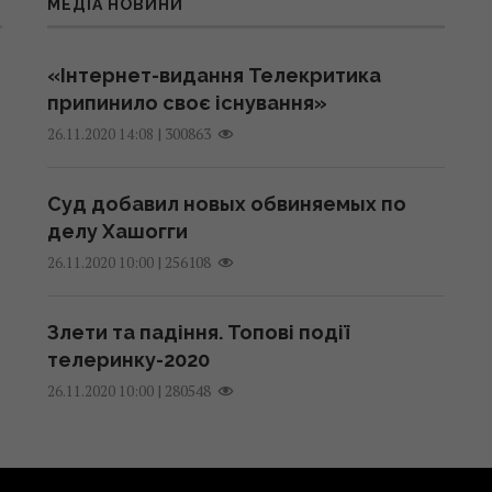
МЕДІА НОВИНИ
«Інтернет-видання Телекритика
припинило своє існування»
|
300863
26.11.2020 14:08
Суд добавил новых обвиняемых по
делу Хашогги
|
256108
26.11.2020 10:00
Злети та падіння. Топові події
телеринку-2020
|
280548
26.11.2020 10:00