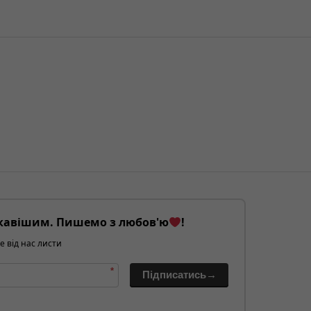
кавішим. Пишемо з любов'ю
!
е від нас листи
*
Підписатись→