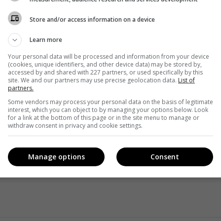
Store and/or access information on a device
із партнерами в світ Сидоренків і Сидоренків. Впевнена,
Learn more
, адже їхній характер і ситуації, в які вони потраплятимуть,
Your personal data will be processed and information from your device
(cookies, unique identifiers, and other device data) may be stored by,
, – поділилася Олена.
accessed by and shared with 227 partners, or used specifically by this
site. We and our partners may use precise geolocation data.
List of
partners.
бачать незабаром на телеканалі «1+1».
Some vendors may process your personal data on the basis of legitimate
interest, which you can object to by managing your options below. Look
дала формат серіалу в кілька європейських країн, де на
for a link at the bottom of this page or in the site menu to manage or
withdraw consent in privacy and cookie settings.
Manage options
Consent
Oe4JA © ООО «ТРК „Студія 1+1“»