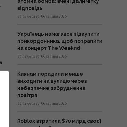
атомна бомба: вчені дали чітку
”
відповідь
13:45 четвер, 06 серпня 2026
Українець намагався підкупити
прикордонника, щоб потрапити
на концерт The Weeknd
13:42 четвер, 06 серпня 2026
ад
Киянам порадили менше
виходити на вулицю через
небезпечне забруднення
повітря
13:42 четвер, 06 серпня 2026
Roblox втратила $70 млрд своєї