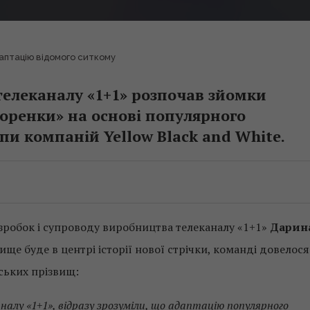
даптацію відомого ситкому
елеканалу «1+1» розпочав зйомки
оренки» на основі популярного
пи компаній Yellow Black and White.
зробок і супроводу виробництва телеканалу «1+1»
Дарин
ище буде в центрі історії нової стрічки, команді довелося
ських прізвищ:
аналу «1+1», відразу зрозуміли, що адаптацію популярного