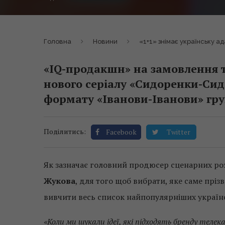
Головна
Новини
«1+1» знімає українську а
«IQ-продакшн» на замовлення т
нового серіалу «Сидоренки-Сид
формату «Іванови-Іванови» гру
Поділитись:
Facebook
Twitter
Як зазначає головний продюсер сценарних ро
Жукова
, для того щоб вибрати, яке саме прізв
вивчити весь список найпопулярніших україн
«Коли ми шукали ідеї, які підходять бренду телек