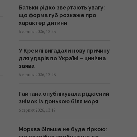
13:19 четвер, 06 серпня 2026
Батьки рідко звертають увагу:
що форма губ розкаже про
Дрон з вибухівкою біля
характер дитини
українського Ан-24 в Лейпцигу:
6 серпня 2026, 13:43
чи постраждали літак і люди
13:13 четвер, 06 серпня 2026
У Кремлі вигадали нову причину
для ударів по Україні – цинічна
"Не припиняйте підтримувати":
заява
Джамала закликала світ
6 серпня 2026, 13:23
допомогти Україні під час війни
13:07 четвер, 06 серпня 2026
Гайтана опублікувала рідкісний
знімок із донькою біля моря
Контролюючи судові інституції,
6 серпня 2026, 13:17
активісти розбудовують власну
систему впливу й стають
Морква більше не буде гіркою:
окремою гілкою влади, –
що потрібно зробити ще до