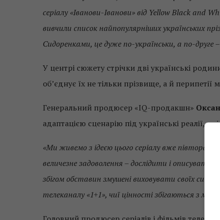
серіалу «Іванови-Іванови» від Yellow Black and W
вивчили список найпопулярніших українських пріз
Сидоренками, це дуже по-українськи, а по-друге 
У центрі сюжету стрічки дві українські родини 
об’єднує їх не тільки прізвище, а й перипетії 
Генеральний продюсер «IQ-продакшн»
Оксан
адаптацією сценарію під українські реалії, з лі
«Ми живемо з ідеєю цього серіалу вже півтора ро
величезне задоволення – дослідити і описувати ха
збігом обставин змушені виховувати своїх синів 
телеканалу «1+1», чиї цінності збігаються з месе
Головний продюсер серіалів і фільмів телекан