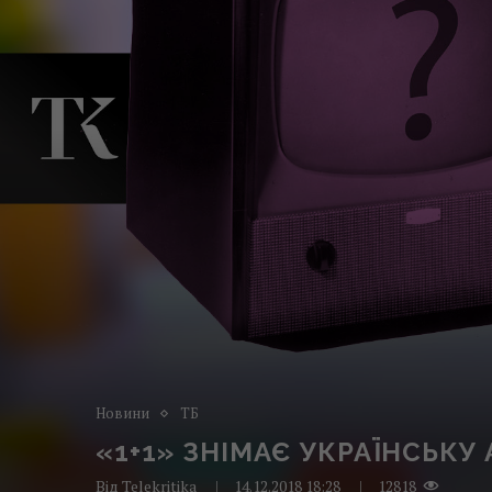
Новини
ТБ
«1+1» ЗНІМАЄ УКРАЇНСЬК
Від
Telekritika
14.12.2018 18:28
12818