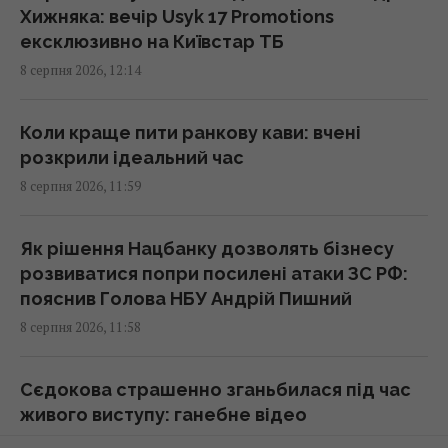
11:55 субота, 08 серпня 2026
Хижняка: вечір Usyk 17 Promotions
ексклюзивно на Київстар ТБ
8 серпня 2026, 12:14
Chrome став самовільно скачувати на диск
ШІ-модель розміром 20 ГБ: як його
зупинити
Коли краще пити ранкову кави: вчені
11:41 субота, 08 серпня 2026
розкрили ідеальний час
8 серпня 2026, 11:59
Три знаки Зодіаку будуть головними
щасливчиками нового тижня
Як рішення Нацбанку дозволять бізнесу
11:36 субота, 08 серпня 2026
розвиватися попри посилені атаки ЗС РФ:
пояснив Голова НБУ Андрій Пишний
8 серпня 2026, 11:58
5 хвилин - і оси більше не турбуватимуть: як
швидко та безпечно прибрати їхнє гніздо
11:30 субота, 08 серпня 2026
Сєдокова страшенно зганьбилася під час
живого виступу: ганебне відео
8 серпня 2026, 11:51