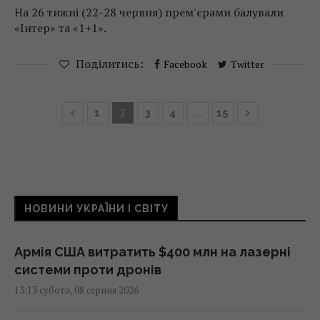
На 26 тижні (22-28 червня) прем'єрами балували
«Інтер» та «1+1».
Поділитись:
Facebook
Twitter
2
…
1
3
4
15
НОВИНИ УКРАЇНИ І СВІТУ
Армія США витратить $400 млн на лазерні
системи проти дронів
13:13 субота, 08 серпня 2026