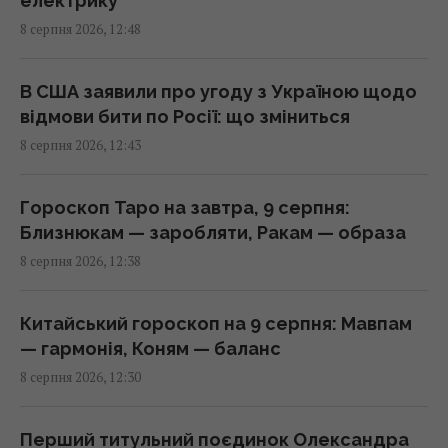
електрику
У Кіровоградській області розбився
8 серпня 2026, 12:48
бойовий вертоліт: що відомо
12:17 субота, 08 серпня 2026
В США заявили про угоду з Україною щодо
відмови бити по Росії: що зміниться
США раптово звільнили генерала, що
8 серпня 2026, 12:43
командував військами у Європі
12:13 субота, 08 серпня 2026
Гороскоп Таро на завтра, 9 серпня:
Близнюкам — заробляти, Ракам — образа
Навіщо досвідчені господині кладуть
8 серпня 2026, 12:38
фольгу в холодильник: простий домашній
лайфхак
11:59 субота, 08 серпня 2026
Китайський гороскоп на 9 серпня: Мавпам
— гармонія, Коням — баланс
8 серпня 2026, 12:30
Школа, церква, бар і 44 будинки: пара зі
США купила ціле село в Іспанії за ціною
квартири
Перший титульний поєдинок Олександра