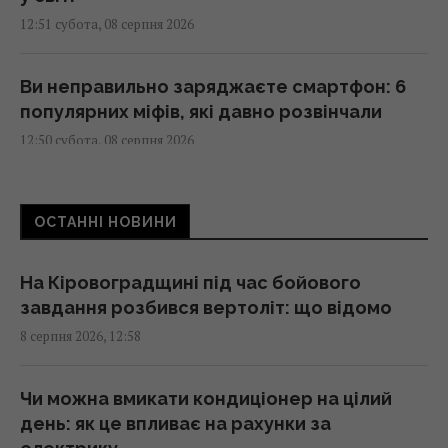
12:51 субота, 08 серпня 2026
Ви неправильно заряджаєте смартфон: 6
популярних міфів, які давно розвінчали
12:50 субота, 08 серпня 2026
Усього 6 штук на день: вчені назвали
ОСТАННІ НОВИНИ
сухофрукт, який може здивувати своєю
користю
12:42 субота, 08 серпня 2026
На Кіровоградщині під час бойового
завдання розбився вертоліт: що відомо
8 серпня 2026, 12:58
Ротару не змирилася з пенсією у 6 тисяч
гривень і пішла в суд
12:27 субота, 08 серпня 2026
Чи можна вмикати кондиціонер на цілий
день: як це впливає на рахунки за