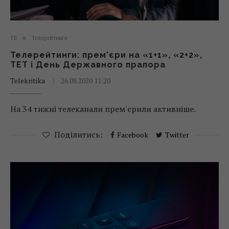
ТБ
Телерейтинги
Телерейтинги: прем’єри на «1+1», «2+2»,
ТЕТ і День Державного прапора
Telekritika
26.08.2020 11:20
На 34 тижні телеканали прем'єрили активніше.
Поділитись:
Facebook
Twitter