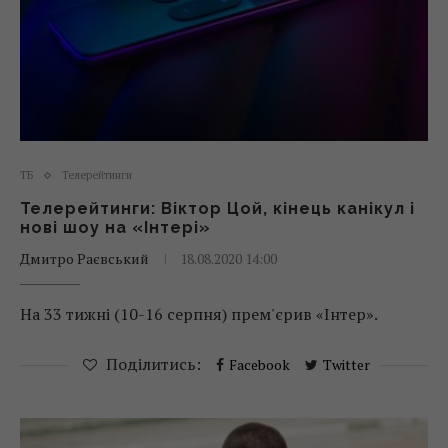
ТБ
Телерейтинги
Телерейтинги: Віктор Цой, кінець канікул і
нові шоу на «Інтері»
Дмитро Раєвський
18.08.2020 14:00
На 33 тижні (10-16 серпня) прем'єрив «Інтер».
Поділитись:
Facebook
Twitter