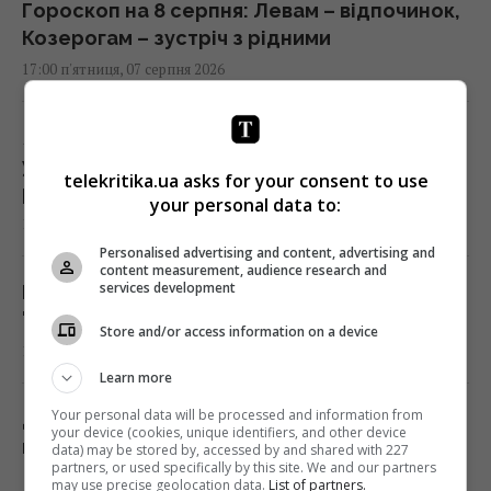
Гороскоп на 8 серпня: Левам – відпочинок,
Козерогам – зустріч з рідними
17:00 п'ятниця, 07 серпня 2026
Як модернізація С-300 перетворює їх на
український аналог Patriot: аналітики
telekritika.ua asks for your consent to use
розповіли
your personal data to:
16:49 п'ятниця, 07 серпня 2026
Personalised advertising and content, advertising and
content measurement, audience research and
services development
Росія вдарила по футбольному стадіону
"Чорноморець" в Одесі
Store and/or access information on a device
16:37 п'ятниця, 07 серпня 2026
Learn more
Your personal data will be processed and information from
Дрони вже пів доби атакують Крим: ГУР
your device (cookies, unique identifiers, and other device
провів "морський парад" у Ялті
data) may be stored by, accessed by and shared with 227
partners, or used specifically by this site. We and our partners
16:31 п'ятниця, 07 серпня 2026
may use precise geolocation data.
List of partners.