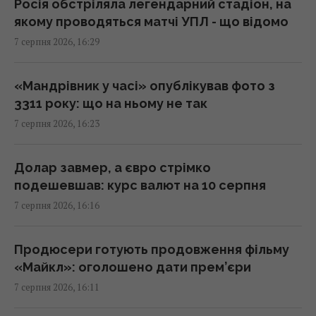
ЗСУ, - ЗМІ
Росія обстріляла легендарний стадіон, на
16:06 п'ятниця, 07 серпня 2026
якому проводяться матчі УПЛ - що відомо
7 серпня 2026, 16:29
У червні – 30 бомб, у липні – понад 50: в ОВА
заявили про посилення авіаударів по Сумах
«Мандрівник у часі» опублікував фото з
16:04 п'ятниця, 07 серпня 2026
3311 року: що на ньому не так
7 серпня 2026, 16:23
Без перегляду прайс-кепів Україні буде
складніше імпортувати електроенергію
Долар завмер, а євро стрімко
взимку, – Центр Разумкова
подешевшав: курс валют на 10 серпня
16:04 п'ятниця, 07 серпня 2026
7 серпня 2026, 16:16
Нацбанк посилив гривню до євро:
Продюсери готують продовження фільму
офіційний курс валют на понеділок
«Майкл»: оголошено дати прем’єри
15:56 п'ятниця, 07 серпня 2026
7 серпня 2026, 16:11