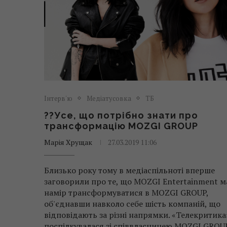
Інтерв'ю
Медіатусовка
ТБ
??Усе, що потрібно знати про
трансформацію MOZGI GROUP
Марія Хрущак
27.03.2019 11:06
Близько року тому в медіаспільноті вперше
заговорили про те, що MOZGI Entertainment м
намір трансформуватися в MOZGI GROUP,
об'єднавши навколо себе шість компаній, що
відповідають за різні напрямки. «Телекритика
поспілкувалася зі співвласницею MOZGI GROU