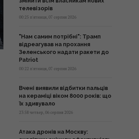
змінити всім власникам нових
телевізорів
00:25 п'ятниця, 07 серпня 2026
"Нам самим потрібні": Трамп
відреагував на прохання
Зеленського надати ракети до
Patriot
00:22 п'ятниця, 07 серпня 2026
Вчені виявили відбитки пальців
на кераміці віком 8000 років: що
їх здивувало
23:58 четвер, 06 серпня 2026
Атака дронів на Москву: