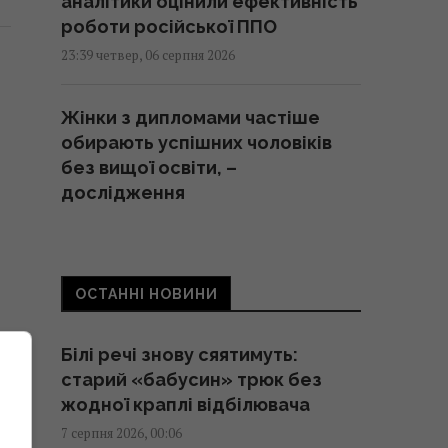
аналітики оцінили ефективність
роботи російської ППО
23:39 четвер, 06 серпня 2026
Жінки з дипломами частіше
обирають успішних чоловіків
без вищої освіти, –
дослідження
23:24 четвер, 06 серпня 2026
Україна ставить Путіна на
ОСТАННІ НОВИНИ
передвиборчий годинник, -
Newsweek
Білі речі знову сяятимуть:
23:07 четвер, 06 серпня 2026
старий «бабусин» трюк без
жодної краплі відбілювача
Корецький анонсував
7 серпня 2026, 00:06