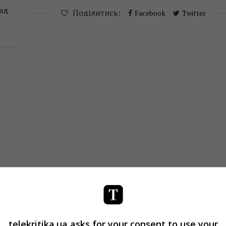
над
Поділитись:
Facebook
Twitter
telekritika.ua asks for your consent to use your