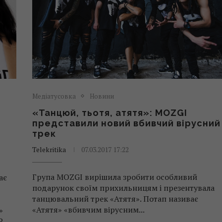
Медіатусовка
Новини
«Танцюй, тьотя, атятя»: MOZGI
представили новий вбивчий вірусний
трек
Telekritika
07.03.2017 17:22
Група MOZGI вирішила зробити особливий
ає
подарунок своїм прихильницям і презентувала
танцювальний трек «Атятя». Потап називає
«Атятя» «вбивчим вірусним...
»
P