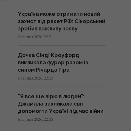
перемогу у кваліфікації Ліги
конференцій
Україна може отримати новий
21:57 четвер, 06 серпня 2026
захист від ракет РФ: Сікорський
зробив важливу заяву
Анчоуси чи сардини: яка риба
6 серпня 2026, 22:51
корисніша
21:47 четвер, 06 серпня 2026
Дочка Сінді Кроуфорд
викликала фурор разом із
В Україну може потрапити
сином Річарда Гіра
антидронова ракета CM-70 з
6 серпня 2026, 22:24
Канади, - ЗМІ
21:42 четвер, 06 серпня 2026
"Я все ще вірю в людей":
Джамала закликала світ
Чим Україна може знищувати
допомогти Україні під час війни
"Іскандери": експерти назвали
6 серпня 2026, 22:22
єдиний реальний варіант