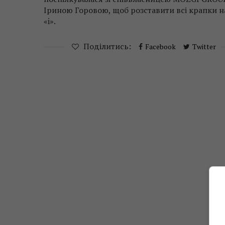
Іриною Горовою, щоб розставити всі крапки 
«i».
Поділитись:
Facebook
Twitter