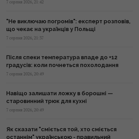
7 серпня 2026, 21:42
Що їсти для здоров’я серця: кардіологи
назвали 7 корисних каш
"Не виключаю погромів": експерт розповів,
20:22 п'ятниця, 07 серпня 2026
що чекає на українців у Польщі
7 серпня 2026, 21:37
Льотчик-утікач з КНДР уперше сів за
штурвал Boeing 737 і був приголомшений
Після спеки температура впаде до +12
20:18 п'ятниця, 07 серпня 2026
градусів: коли почнеться похолодання
7 серпня 2026, 20:49
Сенат США схвалив законопроект про
"пекельні санкції" проти РФ
Навіщо залишати ложку в борошні —
20:17 п'ятниця, 07 серпня 2026
старовинний трюк для кухні
7 серпня 2026, 20:49
Київ буде значно краще підготовлений до
зими, але фактор обстрілів і можливостей
Як сказати "сміється той, хто сміється
ППО ніхто не відміняв, - Пантелеєв
останнім" українською - правильний