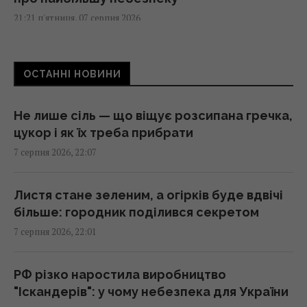
21:21 п'ятниця, 07 серпня 2026
Що станеться з комп’ютером, якщо
ОСТАННІ НОВИНИ
тривалий час не оновлювати Windows
21:20 п'ятниця, 07 серпня 2026
Не лише сіль — що віщує розсипана гречка,
цукор і як їх треба прибрати
Суд продовжив тримання під вартою для
7 серпня 2026, 22:07
Коломойського, захист заявив про
проблеми зі здоров'ям
20:39 п'ятниця, 07 серпня 2026
Листя стане зеленим, а огірків буде вдвічі
більше: городник поділився секретом
7 серпня 2026, 22:01
Росія встановила антидронові сітки на
своїх субмаринах, розташованих за тисячі
кілометрів від України
РФ різко наростила виробництво
20:35 п'ятниця, 07 серпня 2026
"Іскандерів": у чому небезпека для України