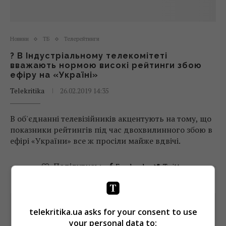
Новини
ТБ
Телерейтинги
? В Індустріальному телекомітеті
вважають нормою високі рейтинги збою
ефіру на «Україні»
Telekritika
26.02.2019 14:35
В об'єднанні телевізійників акцентують на тому, що
показники рейтингів під час двохвилинного збою в
ефірі «України» все ж просіли майже вдвічі.
Поділитись:
Facebook
Twitter
telekritika.ua asks for your consent to use
your personal data to: