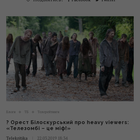
Блоги
ТБ
Телерейтинги
? Орест Білоскурський про heavy viewers:
«Телезомбі – це міф!»
Telekritika
22.03.2019 18:34