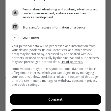
Personalised advertising and content, advertising and
content measurement, audience research and
services development
Store and/or access information on a device
Learn more
Your personal data will be processed and information from
your device (cookies, unique identifiers, and other device
data) may be stored by, accessed by and shared with 227
partners, or used specifically by this site. We and our partners
ТБ
Телерейтинги
may use precise geolocation data.
List of partners.
?? П’ятий рік із Nielsen: просідання
Some vendors may process your personal data on the basis
телеперегляду, зростання «телезомбі» та
of legitimate interest, which you can object to by managing
your options below. Look for a link at the bottom of this page
корекція української мови
or in the site menu to manage or withdraw consent in privacy
and cookie settings.
Павло Мандрик
21.01.2019 09:40
Телеглядач минулого року в середньому дивився
Consent
телевізор на 10 хвилин менше, ніж у 2017-му – 3
години 52 хвилини на добу.