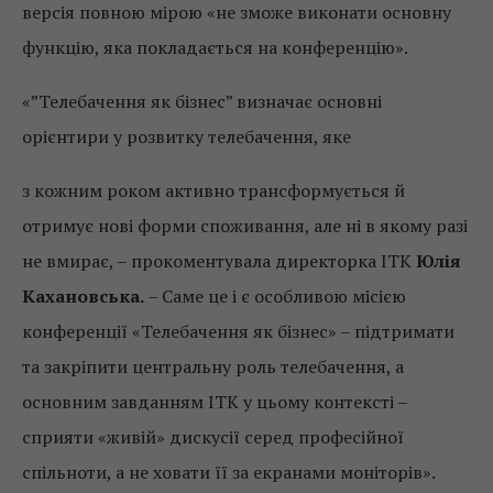
версія повною мірою «не зможе виконати основну
функцію, яка покладається на конференцію».
«”Телебачення як бізнес” визначає основні
орієнтири у розвитку телебачення, яке
з кожним роком активно трансформується й
отримує нові форми споживання, але ні в якому разі
не вмирає, – прокоментувала директорка ІТК
Юлія
Кахановська.
– Саме це і є особливою місією
конференції «Телебачення як бізнес» – підтримати
та закріпити центральну роль телебачення, а
основним завданням ІТК у цьому контексті –
сприяти «живій» дискусії серед професійної
спільноти, а не ховати її за екранами моніторів».