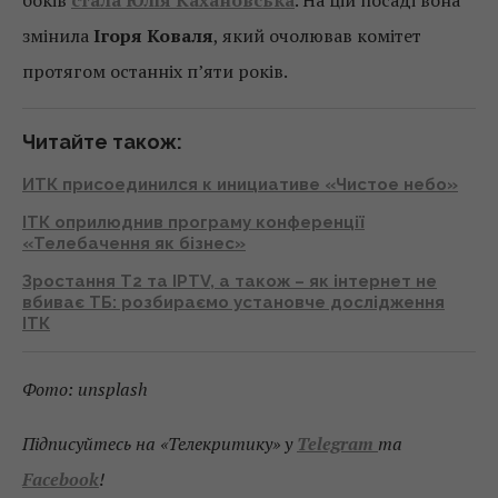
боків
стала Юлія Кахановська
. На цій посаді вона
змінила
Ігоря Коваля
, який очолював комітет
протягом останніх п’яти років.
Читайте також:
ИТК присоединился к инициативе «Чистое небо»
ІТК оприлюднив програму конференції
«Телебачення як бізнес»
Зростання Т2 та IPTV, а також – як інтернет не
вбиває ТБ: розбираємо установче дослідження
ІТК
Фото: unsplash
Підписуйтесь на «Телекритику» у
Telegram
та
Facebook
!