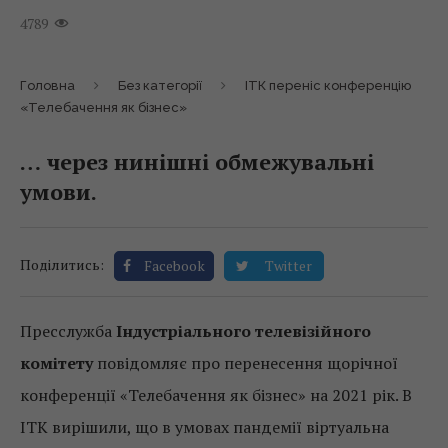
4789
Головна
Без категорії
ІТК переніс конференцію
«Телебачення як бізнес»
… через нинішні обмежувальні
умови.
Поділитись:
Facebook
Twitter
Пресслужба
Індустріального телевізійного
комітету
повідомляє про перенесення щорічної
конференції «Телебачення як бізнес» на 2021 рік. В
ІТК вирішили, що в умовах пандемії віртуальна