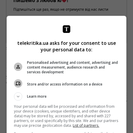
Пишемо з любов'ю
!
Підпишіться ще раз, якщо не отримуєте від нас листи
*
Підписатись→
Предоставлено SendPulse
telekritika.ua asks for your consent to use
загрузка...
your personal data to:
Personalised advertising and content, advertising and
content measurement, audience research and
Попередня стаття
services development
ЯК НАЛАШТУВАТИ PROGRAMMATIC:
СКЛАДНОЩІ ТА ШЛЯХИ ЇХ ПОДОЛАННЯ
Store and/or access information on a device
Наступна стаття
Learn more
СТАЛИ ВІДОМІ ПЕРЕМОЖЦІ НАЦІОНАЛЬНОГО
Your personal data will be processed and information from
КОНКУРСУ ЖУРНАЛІСТСЬКИХ РОЗСЛІДУВАНЬ
your device (cookies, unique identifiers, and other device
data) may be stored by, accessed by and shared with 227
partners, or used specifically by this site. We and our partners
may use precise geolocation data.
List of partners.