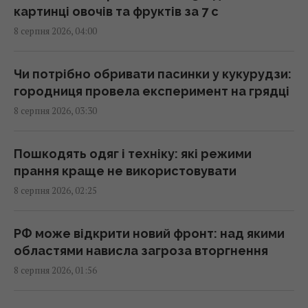
картинці овочів та фруктів за 7 с
8 серпня 2026, 04:00
Три Спаси, Успіння та Усікновення:
православний календар на серпень 2026
07:30 субота, 08 серпня 2026
Чи потрібно обривати пасинки у кукурудзи:
городниця провела експеримент на грядці
8 серпня 2026, 03:30
Магнітна буря охопить Землю: свіжий
прогноз на 3 дні (графік)
07:10 субота, 08 серпня 2026
Пошкодять одяг і техніку: які режими
прання краще не використовувати
8 серпня 2026, 02:25
8 серпня: церковне свято сьогодні, що
потрібно зробити, щоб здійснилося
бажання
РФ може відкрити новий фронт: над якими
06:30 субота, 08 серпня 2026
областями нависла загроза вторгнення
8 серпня 2026, 01:56
Вражають уяву: які найбільші організми на