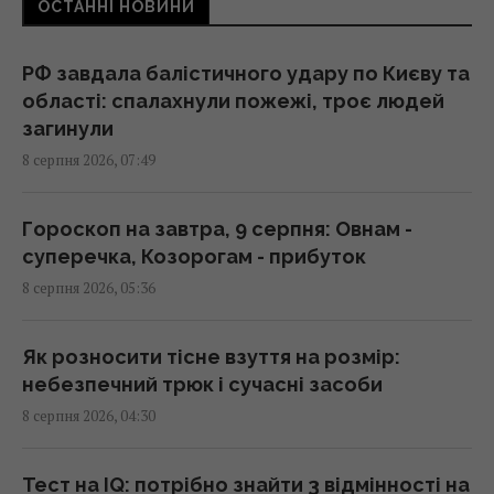
ОСТАННІ НОВИНИ
масштабні пожежі, є постраждалі (фото)
08:09 субота, 08 серпня 2026
РФ завдала балістичного удару по Києву та
області: спалахнули пожежі, троє людей
Чи можна їсти огризок яблука: що
загинули
станеться, якщо проковтнути насіння
8 серпня 2026, 07:49
07:55 субота, 08 серпня 2026
Гороскоп на завтра, 9 серпня: Овнам -
РФ повністю знищила житловий будинок на
суперечка, Козорогам - прибуток
Київщині: загинуло троє людей, серед них
8 серпня 2026, 05:36
дитина
07:36 субота, 08 серпня 2026
Як розносити тісне взуття на розмір:
небезпечний трюк і сучасні засоби
Полуниця проти лохини: дослідження
8 серпня 2026, 04:30
показало, в якій ягоді більше поживних
речовин
07:31 субота, 08 серпня 2026
Тест на IQ: потрібно знайти 3 відмінності на