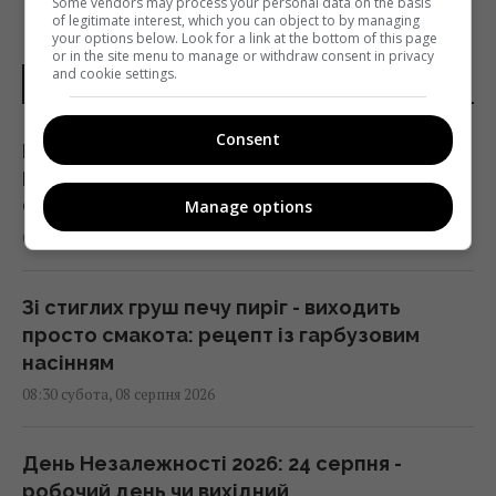
Some vendors may process your personal data on the basis
of legitimate interest, which you can object to by managing
your options below. Look for a link at the bottom of this page
or in the site menu to manage or withdraw consent in privacy
and cookie settings.
НОВИНИ УКРАЇНИ І СВІТУ
Consent
Росія знайшла слабке місце української
ППО, не залишаючи шансу на реакцію, -
CNN
Manage options
08:30 субота, 08 серпня 2026
Зі стиглих груш печу пиріг - виходить
просто смакота: рецепт із гарбузовим
насінням
08:30 субота, 08 серпня 2026
День Незалежності 2026: 24 серпня -
робочий день чи вихідний