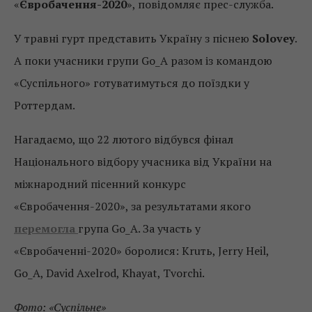
«
Євробачення-2020
», повідомляє прес-служба.
У травні гурт представить Україну з піснею
Solovey
.
А поки учасники групи Go_A разом із командою
«Суспільного» готуватимуться до поїздки у
Роттердам.
Нагадаємо, що 22 лютого відбувся фінал
Національного відбору учасника від України на
міжнародний пісенний конкурс
«Євробачення-2020», за результатами якого
перемогла
група Go_A. За участь у
«Євробаченні-2020» боролися: Kruть, Jerry Heil,
Go_A, David Axelrod, Khayat, Tvorchi.
Фото: «Суспільне»