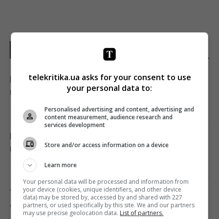
НОВИНИ УКРАЇНИ І СВІТУ
telekritika.ua asks for your consent to use
Нацбанк послабив гривню: офіційний курс
your personal data to:
валют на п’ятницю
16:00 четвер, 06 серпня 2026
Personalised advertising and content, advertising and
content measurement, audience research and
services development
Названо час у планці, який свідчить про
Store and/or access information on a device
відмінну форму після 55 років
16:00 четвер, 06 серпня 2026
Learn more
Your personal data will be processed and information from
your device (cookies, unique identifiers, and other device
У Фонді держмайна прогнозують
data) may be stored by, accessed by and shared with 227
складнощі з приватизацією великих
partners, or used specifically by this site. We and our partners
may use precise geolocation data.
List of partners.
державних активів