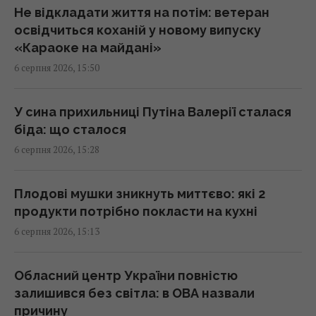
15:34 четвер, 06 серпня 2026
Не відкладати життя на потім: ветеран
освідчиться коханій у новому випуску
«Караоке на майдані»
Переказ грошей на картку стає викликом:
6 серпня 2026, 15:50
які незвичні новації вводять банки
15:34 четвер, 06 серпня 2026
У сина прихильниці Путіна Валерії сталася
біда: що сталося
Росія може використати українські БпЛА
6 серпня 2026, 15:28
для атак на цілі в Балтії, - литовська
розвідка
15:33 четвер, 06 серпня 2026
Плодові мушки зникнуть миттєво: які 2
продукти потрібно покласти на кухні
6 серпня 2026, 15:13
Чому ми часто прокидаємося саме о 3-й
годині ночі: пояснення вчених
15:30 четвер, 06 серпня 2026
Обласний центр України повністю
залишився без світла: в ОВА назвали
причину