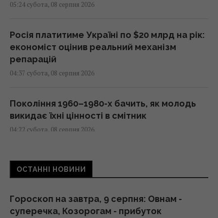
05:24 субота, 08 серпня 2026
Росія платитиме Україні по $20 млрд на рік:
економіст оцінив реальний механізм
репарацій
04:37 субота, 08 серпня 2026
Покоління 1960–1980-х бачить, як молодь
викидає їхні цінності в смітник
04:22 субота, 08 серпня 2026
Чи справді родзинки такі корисні, як усі
ОСТАННІ НОВИНИ
думають: відповідь дієтологів
03:10 субота, 08 серпня 2026
Гороскоп на завтра, 9 серпня: Овнам -
суперечка, Козорогам - прибуток
Трамп неохоче посилює тиск на РФ, але