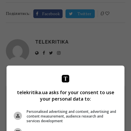
0
Поділитись:
Facebook
Twitter
TELEKRITIKA
telekritika.ua asks for your consent to use
Щотижневий лист з найцікавішим.
your personal data to:
Пишемо з любов'ю
!
Підпишіться ще раз, якщо не отримуєте від нас листи
Personalised advertising and content, advertising and
content measurement, audience research and
services development
*
Підписатись→