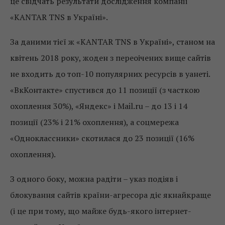
це свідчать результати дослідження компанії
«KANTAR TNS в Україні».
За даними тієї ж «KANTAR TNS в Україні», станом на
квітень 2018 року, жоден з переоічених вище сайтів
не входить до топ-10 популярних ресурсів в уанеті.
«ВкКонтакте» спустився до 11 позиції (з часткою
охоплення 30%), «Яндекс» і Mail.ru – до 13 і 14
позиції (23% і 21% охоплення), а соцмережа
«Одноклассники» скотилася до 23 позиції (16%
охоплення).
З одного боку, можна радіти – указ подіяв і
блокування сайтів країни-агресора діє якнайкраще
(і це при тому, що майже будь-якого інтернет-