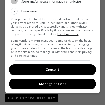
Store and/or access information on a device
Предоставлено SendPulse
Learn more
загрузка...
Your personal data will be processed and information from
your device (cookies, unique identifiers, and other device
data) may be stored by, accessed by and shared with 227
Попередня стаття
partners, or used specifically by this site. We and our partners
may use precise geolocation data.
List of partners.
ЄВРОБАЧЕННЯ, «МЕСНИКИ» ТА ДЕНЬ МАТЕРІ:
Some vendors may process your personal data on the basis
ЩО УКРАЇНЦІ ГУГЛИЛИ МИНУЛОГО ТИЖНЯ
of legitimate interest, which you can object to by managing
your options below. Look for a link at the bottom of this page
Наступна стаття
or in the site menu to manage or withdraw consent in privacy
АКЦІЇ TESLA ВПАЛИ БІЛЬШ ЯК НА 5% І
and cookie settings.
ПРОДОВЖУЮТЬ СТРІМКО ЙТИ ВНИЗ
Consent
Manage options
НОВИНИ УКРАЇНИ І СВІТУ