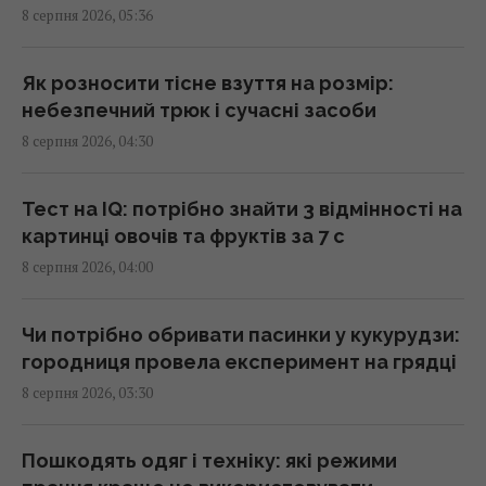
8 серпня 2026, 05:36
законопроект Грема змусить його вжити
заходів, - WSJ
02:56 субота, 08 серпня 2026
Як розносити тісне взуття на розмір:
небезпечний трюк і сучасні засоби
8 серпня 2026, 04:30
Мелоні відреагувала на вимогу Іспанії
щодо прикордонних перевірок у Шенгені
02:23 субота, 08 серпня 2026
Тест на IQ: потрібно знайти 3 відмінності на
картинці овочів та фруктів за 7 с
8 серпня 2026, 04:00
Сонячна електростанція перегородила
давні маршрути тварин: вони знайшли
вихід
Чи потрібно обривати пасинки у кукурудзи:
02:18 субота, 08 серпня 2026
городниця провела експеримент на грядці
8 серпня 2026, 03:30
Саудівська Аравія, Пакистан і Туреччина
уклали угоду про взаємну оборону, -
Пошкодять одяг і техніку: які режими
Reuters