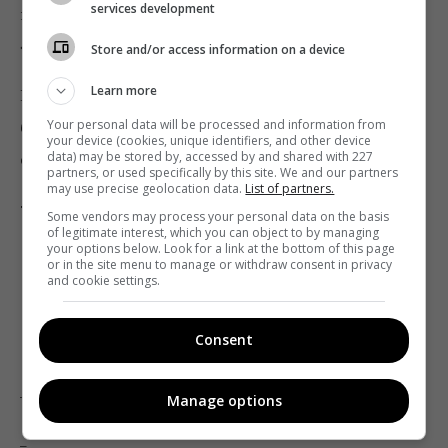
services development
проти подивитися 5 сезон вампірської саги
«Стародавні».
Store and/or access information on a device
Learn more
Не обійшлося і без військової тематики, усе-таки
було 9 Травня. Нагуглити користувачі намагалися 2
Your personal data will be processed and information from
your device (cookies, unique identifiers, and other device
сезон серіалу «За законами воєнного часу».
data) may be stored by, accessed by and shared with 227
partners, or used specifically by this site. We and our partners
may use precise geolocation data.
List of partners.
ТВ-шоу
Some vendors may process your personal data on the basis
of legitimate interest, which you can object to by managing
your options below. Look for a link at the bottom of this page
or in the site menu to manage or withdraw consent in privacy
and cookie settings.
Consent
_
Manage options
_