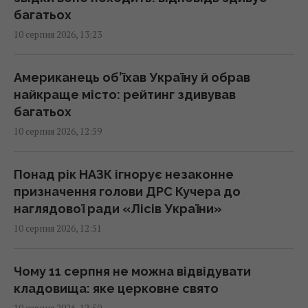
багатьох
У Болгарії пролунав потужний вибух на
10 серпня 2026, 13:23
заводі боєприпасів: евакуйовано сотні
людей
14:01 понеділок, 10 серпня 2026
Американець об’їхав Україну й обрав
найкраще місто: рейтинг здивував
багатьох
Субсидію можуть забрати через одну
10 серпня 2026, 12:59
покупку: юрист назвав суму
13:57 понеділок, 10 серпня 2026
Понад рік НАЗК ігнорує незаконне
призначення голови ДРС Кучера до
Режим польоту виявився марним: як
наглядової ради «Лісів України»
насправді прискорити зарядку смартфона
10 серпня 2026, 12:51
13:55 понеділок, 10 серпня 2026
Чому 11 серпня не можна відвідувати
Toyota не змогла конкурувати з
кладовища: яке церковне свято
китайськими автогігантами: японці змінили