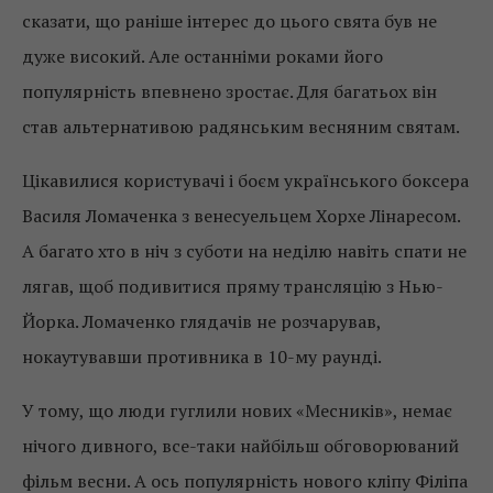
сказати, що раніше інтерес до цього свята був не
дуже високий. Але останніми роками його
популярність впевнено зростає. Для багатьох він
став альтернативою радянським весняним святам.
Цікавилися користувачі і боєм українського боксера
Василя Ломаченка з венесуельцем Хорхе Лінаресом.
А багато хто в ніч з суботи на неділю навіть спати не
лягав, щоб подивитися пряму трансляцію з Нью-
Йорка. Ломаченко глядачів не розчарував,
нокаутувавши противника в 10-му раунді.
У тому, що люди гуглили нових «Месників», немає
нічого дивного, все-таки найбільш обговорюваний
фільм весни. А ось популярність нового кліпу Філіпа