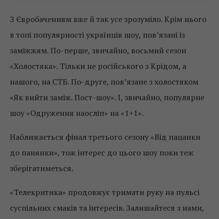
З Євробаченням вже й так усе зрозуміло. Крім нього
в топі популярності українців шоу, пов’язані із
заміжжям. По-перше, звичайно, восьмий сезон
«Холостяка». Тільки не російського з Крідом, а
нашого, на СТБ. По-друге, пов’язане з холостяком
«Як вийти заміж. Пост-шоу». І, звичайно, популярне
шоу «Одруження наосліп» на «1+1».
Наближається фінал третього сезону «Від пацанки
до панянки», тож інтерес до цього шоу поки теж
зберігатиметься.
«Телекритика» продовжує тримати руку на пульсі
суспільних смаків та інтересів. Залишайтеся з нами,