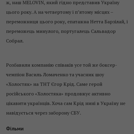
ж, наш MELOVIN, який гідно представив Україну
цього року. А на четвертому і п’ятому місцях –
переможниця цього року, епатажна Нетта Барзілай, і
переможець минулого, португалець Сальвадор
Собрал.
Розбавили компанію співаків усе той же боксер-
чемпіон Василь Ломаченко та учасник шоу
«Холостяк» на ТНТ Єгор Крід. Саме герой
російського «Холостяка» продовжує активно
цікавити українців. Хоча сам Крід нині в Україну не
навідується через заборону СБУ.
Фільми