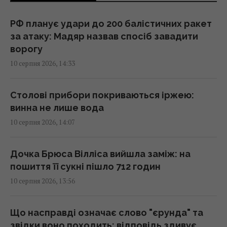
Коробко
14:24 понеділок, 10 серпня 2026
РФ планує удари до 200 балістичних ракет
за атаку: Мадяр назвав спосіб завадити
ворогу
Денисенко вперше розповіла подробиці
10 серпня 2026, 14:33
весілля з новим обранцем
14:21 понеділок, 10 серпня 2026
Столові прибори покриваються іржею:
винна не лише вода
Скільки коштуватиме ремонт квартири у
10 серпня 2026, 14:07
2026 році: власники житла розповіли про
основні витрати
14:18 понеділок, 10 серпня 2026
Дочка Брюса Вілліса вийшла заміж: на
пошиття її сукні пішло 712 годин
10 серпня 2026, 13:56
Росія заблокувала Чорне море: Луценко
сказав, як повинна відповісти Україна
14:12 понеділок, 10 серпня 2026
Що насправді означає слово "єрунда" та
звідки воно походить: відповідь здивує