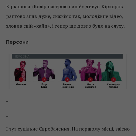
Кіркорова «Колір настрою синій» дивує. Кіркоров
раптово зняв дуже, скажімо так, молодіжне відео,
зловив свій «хайп», і тепер ще довго буде на слуху.
Персони
_
_
І тут суцільне Євробачення. На першому місці, звісно