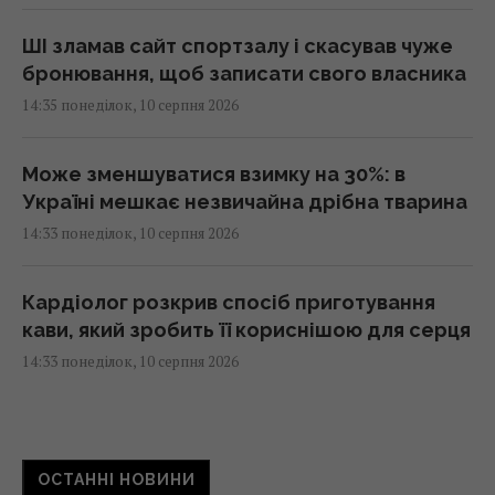
ШІ зламав сайт спортзалу і скасував чуже
бронювання, щоб записати свого власника
14:35 понеділок, 10 серпня 2026
Може зменшуватися взимку на 30%: в
Україні мешкає незвичайна дрібна тварина
14:33 понеділок, 10 серпня 2026
Кардіолог розкрив спосіб приготування
кави, який зробить її кориснішою для серця
14:33 понеділок, 10 серпня 2026
МОН, Музей Гончара та БФ "Коло"
підписали меморандум про розвиток
ОСТАННІ НОВИНИ
українських традицій в школах, - Гнат