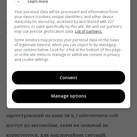
Learn more
• Звертайте увагу на людей, це допоможе вам
помітити одні й ті ж обличчя в різних місцях.
Your personal data will be processed and information from
your device (cookies, unique identifiers, and other device
Звертайте увагу на автомобілі та запам’ятовуйте
data) may be stored by, accessed by and shared with 227
partners, or used specifically by this site. We and our partners
основні деталі, наприклад, марку, колір, номерний
may use precise geolocation data.
List of partners.
Some vendors may process your personal data on the basis
знак.
of legitimate interest, which you can object to by managing
your options below. Look for a link at the bottom of this page
or in the site menu to manage or withdraw consent in privacy
• Складіть план на випадок стеження за вами до
and cookie settings.
того, як це станеться. Ви можете заздалегідь
домовитися зі своєю сім’єю і колегами про кодові
Consent
слова, фрази або паролі для зашифрованих
повідомлень, потурбуватися на випадок
Manage options
надзвичайних ситуацій про телефон, який не
зареєстрований на ваше ім’я, і ​​забезпечити собі
доступ до автомобіля, яким ви зазвичай не
користуєтеся, для надзвичайних ситуацій.