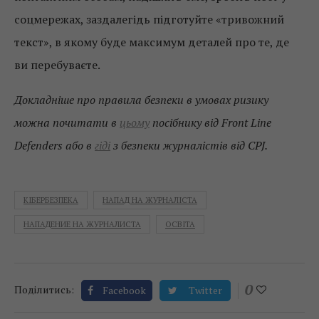
соцмережах, заздалегідь підготуйте «тривожний
текст», в якому буде максимум деталей про те, де
ви перебуваєте.
Докладніше про правила безпеки в умовах ризику
можна почитати в
цьому
посібнику від Front Line
Defenders або в
гіді
з безпеки журналістів від CPJ.
КІБЕРБЕЗПЕКА
НАПАД НА ЖУРНАЛІСТА
НАПАДЕНИЕ НА ЖУРНАЛИСТА
ОСВІТА
0
Поділитись:
Facebook
Twitter