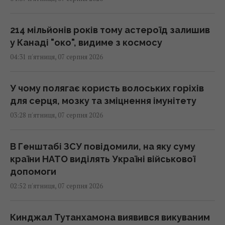
214 мільйонів років тому астероїд залишив
у Канаді "око", видиме з космосу
04:31 п'ятниця, 07 серпня 2026
У чому полягає користь волоських горіхів
для серця, мозку та зміцнення імунітету
03:28 п'ятниця, 07 серпня 2026
В Генштабі ЗСУ повідомили, на яку суму
країни НАТО виділять Україні військової
допомоги
02:52 п'ятниця, 07 серпня 2026
Кинджал Тутанхамона виявився викуваним