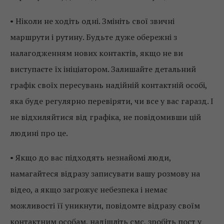
• Ніколи не ходіть одні. Змініть свої звичні
маршрути і рутину. Будьте дуже обережні з
налагодженням нових контактів, якщо не ви
виступаєте їх ініціатором. Залишайте детальний
графік своїх пересувань надійній контактній особі,
яка буде регулярно перевіряти, чи все у вас гаразд. І
не відхиляйтися від графіка, не повідомивши цій
людині про це.
• Якщо до вас підходять незнайомі люди,
намагайтеся відразу записувати вашу розмову на
відео, а якщо загрожує небезпека і немає
можливості її уникнути, повідомте відразу своїм
контактним особам, надішліть смс, зробіть пост у