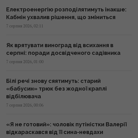
ефективність роботи російської ППО
23:39 четвер, 06 серпня 2026
Електроенергію розподілятимуть інакше:
Кабмін ухвалив рішення, що зміниться
7 серпня 2026, 02:11
Жінки з дипломами частіше обирають
успішних чоловіків без вищої освіти, –
дослідження
Як врятувати виноград від всихання в
23:24 четвер, 06 серпня 2026
серпні: поради досвідченого садівника
7 серпня 2026, 01:00
Україна ставить Путіна на передвиборчий
годинник, - Newsweek
Білі речі знову сяятимуть: старий
23:07 четвер, 06 серпня 2026
«бабусин» трюк без жодної краплі
відбілювача
7 серпня 2026, 00:06
Корецький анонсував збільшення
заробітної плати педагогів з 1 вересня
22:53 четвер, 06 серпня 2026
«Я не готовий»: чоловік путіністки Валерії
відкараскався від її сина-невдахи