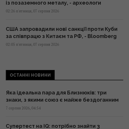
із позаземного металу, - археологи
02:26 п'ятниця, 07 серпня 2026
США запровадили нові санкції проти Куби
за співпрацю з Китаєм та РФ, - Bloomberg
02:05 п'ятниця, 07 серпня 2026
Як вибратися з багнюки на автомобілі:
названо простий предмет у салоні, що
ОСТАННІ НОВИНИ
може допомогти
01:23 п'ятниця, 07 серпня 2026
Яка ідеальна пара для Близнюків: три
знаки, з якими союз є майже бездоганним
"Достатньо, щоб вижити, а не перемогти":
7 серпня 2026, 04:54
ексчиновниця НАТО про надання ракет
Україні
01:19 п'ятниця, 07 серпня 2026
Супертест на IQ: потрібно знайти 3