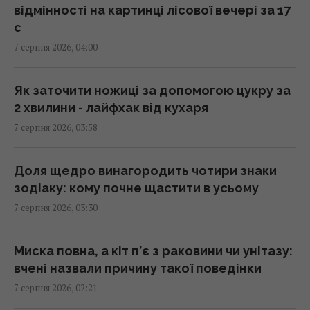
відмінності на картинці лісової вечері за 17
с
Одне налаштування, яке варто змінити всім
7 серпня 2026, 04:00
власникам нових телевізорів
00:25 п'ятниця, 07 серпня 2026
Як заточити ножиці за допомогою цукру за
2 хвилини - лайфхак від кухаря
"Нам самим потрібні": Трамп відреагував на
7 серпня 2026, 03:58
прохання Зеленського надати ракети до
Patriot
00:22 п'ятниця, 07 серпня 2026
Доля щедро винагородить чотири знаки
зодіаку: кому почне щастити в усьому
7 серпня 2026, 03:30
Вчені виявили відбитки пальців на кераміці
віком 8000 років: що їх здивувало
23:58 четвер, 06 серпня 2026
Миска повна, а кіт п’є з раковини чи унітазу:
вчені назвали причину такої поведінки
7 серпня 2026, 02:21
Атака дронів на Москву: аналітики оцінили