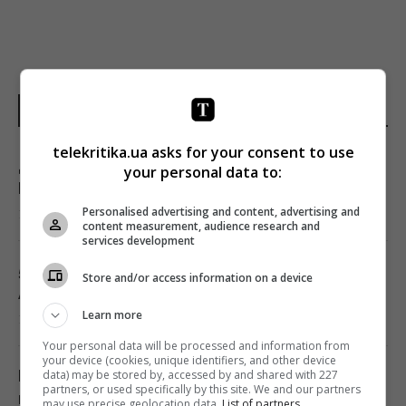
НОВИНИ УКРАЇНИ І СВІТУ
telekritika.ua asks for your consent to use
Дипломатичний контранаступ України на
your personal data to:
Вашингтон захлинувся, - The Atlantic
Personalised advertising and content, advertising and
19:23 п'ятниця, 07 серпня 2026
content measurement, audience research and
services development
5 найкращих бездротових навушників для
Store and/or access information on a device
Android: фахівці назвали головні хіти
Learn more
19:21 п'ятниця, 07 серпня 2026
Your personal data will be processed and information from
your device (cookies, unique identifiers, and other device
Найдорожчим ресурсом на астероїдах
data) may be stored by, accessed by and shared with 227
partners, or used specifically by this site. We and our partners
може виявитися зовсім не платина
may use precise geolocation data.
List of partners.