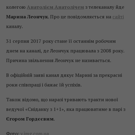
колегою
Анатолієм Анатолічем
з телеканалу йде
Марина Леончук
. Про це повідомляється на
сайті
каналу.
31 серпня 2017 року стане її останнім робочим
днем на каналі, де Леончук працювала з 2008 року.
Причина звільнення Леончук не називається.
В офіційній заяві канал дякує Марині за прекрасні
роки співпраці і бажає їй успіхів.
Також відомо, що наразі тривають тракти нової
ведучої «Сніданку з 1+1», яка працюватиме в парі з
Єгором Гордєєвим
.
Фото:
v.img.com.ua