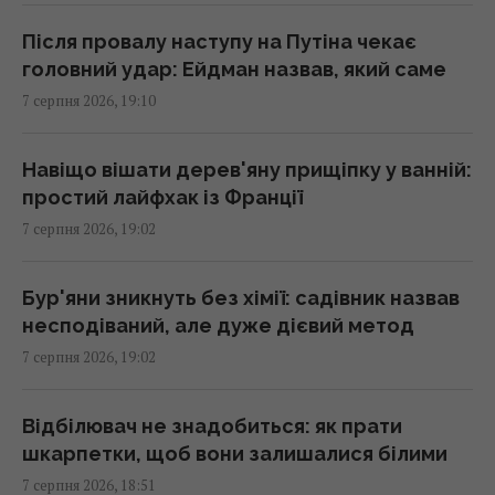
Після провалу наступу на Путіна чекає
Бюджетний вибір: названо головний
головний удар: Ейдман назвав, який саме
автомобільний бестселер у Європі
7 серпня 2026, 19:10
18:06 п'ятниця, 07 серпня 2026
Навіщо вішати дерев'яну прищіпку у ванній:
У двох районах Києва зникло світло: в ДТЕК
простий лайфхак із Франції
назвали причину
7 серпня 2026, 19:02
18:02 п'ятниця, 07 серпня 2026
Бур'яни зникнуть без хімії: садівник назвав
Гороскоп на 8 серпня за картами Таро:
несподіваний, але дуже дієвий метод
Дівам - суперечки, Ракам - емоції
7 серпня 2026, 19:02
18:00 п'ятниця, 07 серпня 2026
Відбілювач не знадобиться: як прати
Яка кімнатна рослина вам подобається:
шкарпетки, щоб вони залишалися білими
психологічний тест на суперсилу
7 серпня 2026, 18:51