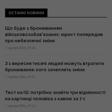
Ринок "лихоманить": квадратні метри в
новобудовах дорожчають, попри падіння
ОСТАННІ НОВИНИ
попиту
18:38 п'ятниця, 07 серпня 2026
Що буде з бронюванням
військовозобов'язаних: юрист попередив
В Херсонській області уражено базу ФСБ
про небезпечні зміни
"Беня House": Мадяр розкрив деталі (відео)
7 серпня 2026, 19:42
18:33 п'ятниця, 07 серпня 2026
З 1 вересня тисячі людей можуть втратити
Не ввечері: вчені відповіли, коли їсти
бронювання: кого зачеплять зміни
помідори для повного засвоєння вітамінів
7 серпня 2026, 19:37
18:20 п'ятниця, 07 серпня 2026
Тест на IQ: потрібно знайти три відмінності
Складено топ-10 найочікуваніших ігор 2027
на картинці чоловіка з кавою за 7 с
року – серед них є український проєкт
7 серпня 2026, 19:13
18:09 п'ятниця, 07 серпня 2026