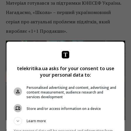
Матеріал готувався за підтримки ЮНІСЕФ Україна.
Нагадаємо, «Школа» – перший україномовний
серіал про актуальні проблеми підлітків, який
виробляє «1+1 Продакшн».
telekritika.ua asks for your consent to use
your personal data to:
Personalised advertising and content, advertising and
content measurement, audience research and
services development
Store and/or access information on a device
Learn more
Серіал настільки полюбився українському
Your personal data will be processed and information from