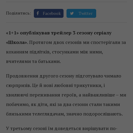
Поділитись:
Facebook
Twitter
«1+1» опублікував трейлер 3 сезону серіалу
«Школа»
. Протягом двох сезонів ми спостерігали за
коханням підлітків, стосунками між ними,
вчителями та батьками.
Продовження другого сезону підготувало чимало
сюрпризів. Це й нові любовні трикутники, і
хвилюючі переживання героїв, а найважливіше – ми
побачимо, як діти, які за два сезони стали такими
близькими телеглядачам, значно подорослішають.
У третьому сезоні їм доведеться вирішувати по-