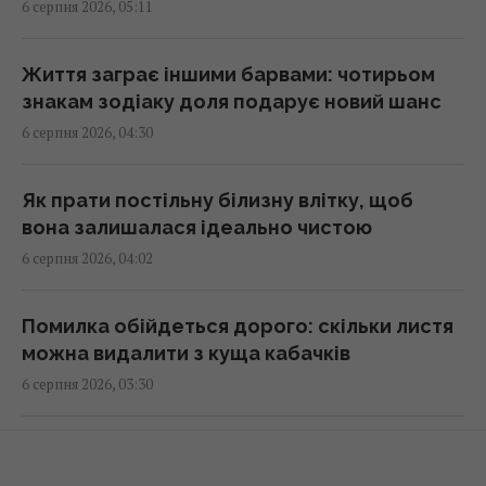
6 серпня 2026, 05:11
07:10 четвер, 06 серпня 2026
Життя заграє іншими барвами: чотирьом
Яблучний Спас в Україні 2026: що можна
знакам зодіаку доля подарує новий шанс
робити, які існують заборони та народні
6 серпня 2026, 04:30
прикмети
07:00 четвер, 06 серпня 2026
Як прати постільну білизну влітку, щоб
вона залишалася ідеально чистою
Перевірено поколіннями: 6 садових порад,
6 серпня 2026, 04:02
які досі залишаються актуальними
06:55 четвер, 06 серпня 2026
Помилка обійдеться дорого: скільки листя
можна видалити з куща кабачків
Розвідка США допомогла Україні
6 серпня 2026, 03:30
переломити хід війни, – Politico
06:48 четвер, 06 серпня 2026
Білі стіни відходять у минуле: 7 кольорів, які
зроблять дім дорожчим на вигляд