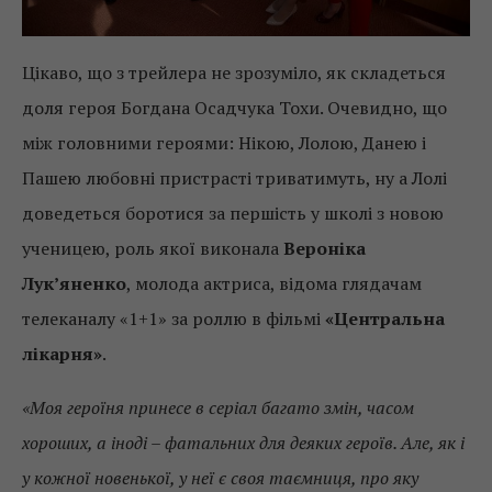
Цікаво, що з трейлера не зрозуміло, як складеться
доля героя Богдана Осадчука Тохи. Очевидно, що
між головними героями: Нікою, Лолою, Данею і
Пашею любовні пристрасті триватимуть, ну а Лолі
доведеться боротися за першість у школі з новою
ученицею, роль якої виконала
Вероніка
Лук’яненко
, молода актриса, відома глядачам
телеканалу «1+1» за роллю в фільмі
«Центральна
лікарня»
.
«Моя героїня принесе в серіал багато змін, часом
хороших, а іноді – фатальних для деяких героїв. Але, як і
у кожної новенької, у неї є своя таємниця, про яку