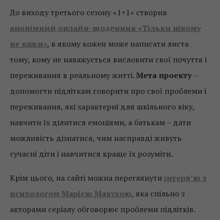
До виходу третього сезону «1+1» створив
анонімний онлайн-щоденник «Тільки нікому
не кажи»
, в якому кожен може написати листа
тому, кому не наважується висловити свої почуття і
переживання в реальному житті.
Мета проекту
–
допомогти підліткам говорити про свої проблеми і
переживання, які характерні для шкільного віку,
навчити їх ділитися емоціями, а батькам – дати
можливість дізнатися, чим насправді живуть
сучасні діти і навчитися краще їх розуміти.
Крім цього, на сайті можна переглянути
інтерв’ю з
психологом Марією Макухою
, яка спільно з
акторами серіалу обговорює проблеми підлітків.