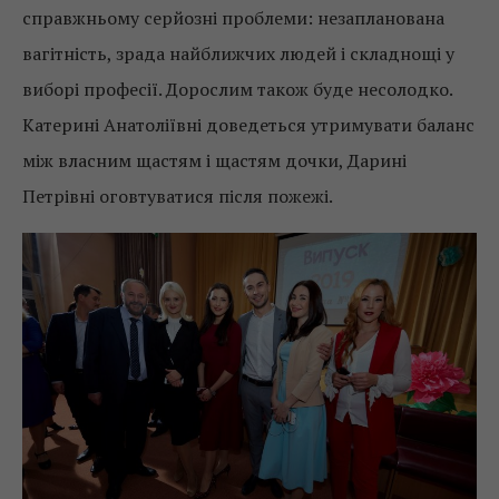
справжньому серйозні проблеми: незапланована
вагітність, зрада найближчих людей і складнощі у
виборі професії. Дорослим також буде несолодко.
Катерині Анатоліївні доведеться утримувати баланс
між власним щастям і щастям дочки, Дарині
Петрівні оговтуватися після пожежі.