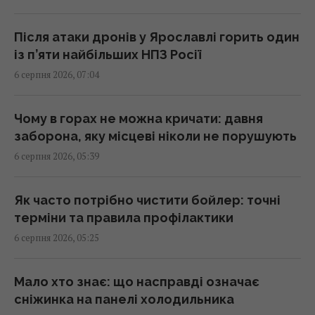
У Ярославлі після атаки дронів горить один
Після атаки дронів у Ярославлі горить один
із найбільших російських НПЗ (відео)
із п’яти найбільших НПЗ Росії
07:26 четвер, 06 серпня 2026
6 серпня 2026, 07:04
Гороскоп на 6 серпня за картами Таро:
Чому в горах не можна кричати: давня
Терези - вдача, Тельцям - швидкі рішення
заборона, яку місцеві ніколи не порушують
07:20 четвер, 06 серпня 2026
6 серпня 2026, 05:39
Гороскоп на 6 серпня: Стрільцям –
Як часто потрібно чистити бойлер: точні
сповільнитися, Скорпіонам –
терміни та правила профілактики
перенапруження
6 серпня 2026, 05:25
07:10 четвер, 06 серпня 2026
Мало хто знає: що насправді означає
Магнітні бурі 6–8 серпня: коли очікувати
сніжинка на панелі холодильника
нового удару (графік)