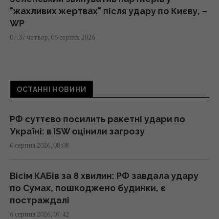
"жахливих жертвах" після удару по Києву, –
WP
07:37 четвер, 06 серпня 2026
Привітання з Преображенням Господнім:
зворушливі побажання та листівки
ОСТАННІ НОВИНИ
07:30 четвер, 06 серпня 2026
РФ суттєво посилить ракетні удари по
Сьогодні - Яблучний Спас: як правильно
Україні: в ISW оцінили загрозу
вітати рідних і близьких
6 серпня 2026, 08:08
07:30 четвер, 06 серпня 2026
Вісім КАБів за 8 хвилин: РФ завдала удару
Що таке свято Преображення Господнє:
по Сумах, пошкоджено будинки, є
українські традиції та 5 суворих заборон
постраждалі
07:30 четвер, 06 серпня 2026
6 серпня 2026, 07:42