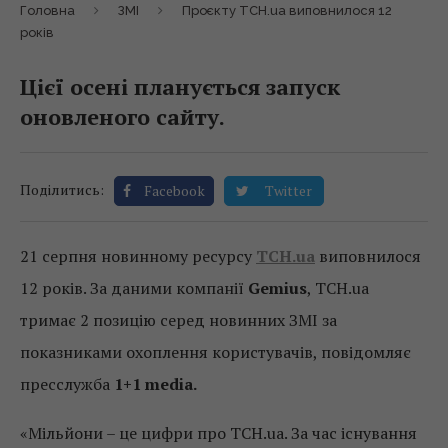
Головна
ЗМІ
Проєкту ТСН.ua виповнилося 12
років
Цієї осені планується запуск
оновленого сайту.
Поділитись:
Facebook
Twitter
21 серпня новинному ресурсу
ТСН.ua
виповнилося
12 років. За даними компанії
Gemius
, ТСН.ua
тримає 2 позицію серед новинних ЗМІ за
показниками охоплення користувачів, повідомляє
пресслужба
1+1 media.
«Мільйони – це цифри про ТСН.ua. За час існування