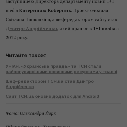
заступницею директора департаменту новин 1+1
media
Катериною Коберник
. Проєкт очолила
Світлана Панюшкіна, а шеф-редактором сайту став
Дмитро Андрійченко
,
який працює в
1+1 media
з
2012 року.
Читайте також:
УНІАН, «Українська правда» та ТСН стали
найпопулярнішими новинними ресурсами у травні
Шеф-редактором ТСН.ua став Дмитро
Андрійченко
Сайт ТСН.ua оновив додаток для Android
Фото: Олександра Йорк