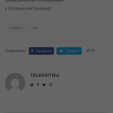
Підписуйтесь на «Телекритику»
у
Telegram
та
Facebook
!
1+1 MEDIA
ТСН
0
Поділитись:
Facebook
Twitter
TELEKRITIKA