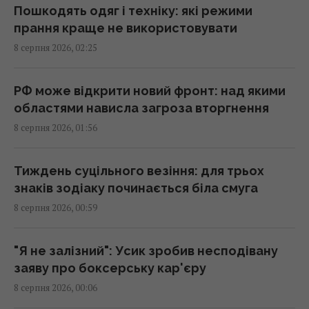
використати його повторно з користю
Пошкодять одяг і техніку: які режими
00:05 субота, 08 серпня 2026
прання краще не використовувати
8 серпня 2026, 02:25
Вчені знайшли молоток зі слонової кістки
віком 500 000 років: про що він свідчить
РФ може відкрити новий фронт: над якими
23:58 п'ятниця, 07 серпня 2026
областями нависла загроза вторгнення
8 серпня 2026, 01:56
Зеленський відреагував на ухвалення
Сенатом США законопроєкту щодо санкцій
Тиждень суцільного везіння: для трьох
проти РФ
знаків зодіаку починається біла смуга
23:53 п'ятниця, 07 серпня 2026
8 серпня 2026, 00:59
Є два варіанти: експерт назвав країни, які
"Я не залізний": Усик зробив несподівану
можуть допомогти Україні з ракетами до
заяву про боксерську кар'єру
Patriot
8 серпня 2026, 00:06
23:19 п'ятниця, 07 серпня 2026