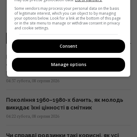
Some vendors may process your personal data on the basis
of legitimate interest, which you can object to by managing
your options below. Look for a link at the bottom of this page
or in the site menu to manage or withdraw consent in privacy
and cookie settings.
НОВИНИ УКРАЇНИ І СВІТУ
Consent
Росія платитиме Україні по $20 млрд на рік:
економіст оцінив реальний механізм
Manage options
репарацій
04:37 субота, 08 серпня 2026
Покоління 1960–1980-х бачить, як молодь
викидає їхні цінності в смітник
04:22 субота, 08 серпня 2026
Чи справді родзинки такі корисні, як усі