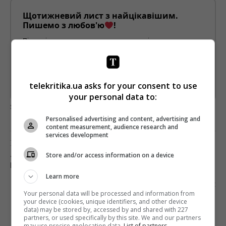
Щотижневий лист з найцікавішим.
Пишемо з любов'ю
!
Підпишіться ще раз, якщо не отримуєте від нас листи
*
Підписатись→
telekritika.ua asks for your consent to use
Предоставлено SendPulse
your personal data to:
загрузка...
Personalised advertising and content, advertising and
content measurement, audience research and
services development
Попередня стаття
Store and/or access information on a device
«112 УКРАЇНА» ЗВИНУВАЧУЄ НАЦРАДУ У
НАДМІРНОМУ ТИСКУ
Learn more
Наступна стаття
Your personal data will be processed and information from
ПРОВАЙДЕРИ БІЛОРУСІ КОМПЕНСУЮТЬ
your device (cookies, unique identifiers, and other device
АБОНЕНТАМ ВІДСУТНІСТЬ МЕРЕЖІ
data) may be stored by, accessed by and shared with 227
partners, or used specifically by this site. We and our partners
may use precise geolocation data.
List of partners.