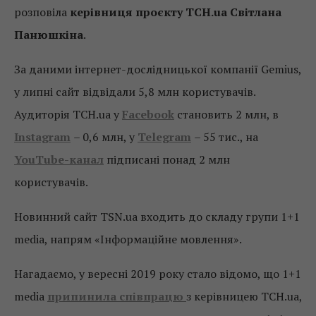
розповіла
керівниця проєкту ТСН.ua Світлана
Панюшкіна
.
За даними інтернет-дослідницької компанії Gemius,
у липні сайт відвідали 5,8 млн користувачів.
Аудиторія ТСН.ua у
Facebook
становить 2 млн, в
Instagram
– 0,6 млн, у
Telegram
– 55 тис., на
YouTube-канал
підписані понад 2 млн
користувачів.
Новинний сайт TSN.ua входить до складу групи 1+1
media, напрям «Інформаційне мовлення».
Нагадаємо, у вересні 2019 року стало відомо, що 1+1
media
припинила співпрацю
з керівницею ТСН.ua,