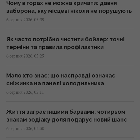
Чому в горах не можна кричати: давня
У Ярославлі після атаки дронів горить один
заборона, яку місцеві ніколи не порушують
із найбільших російських НПЗ (відео)
6 серпня 2026, 05:39
07:26 четвер, 06 серпня 2026
Як часто потрібно чистити бойлер: точні
Гороскоп на 6 серпня за картами Таро:
терміни та правила профілактики
Терези - вдача, Тельцям - швидкі рішення
6 серпня 2026, 05:25
07:20 четвер, 06 серпня 2026
Мало хто знає: що насправді означає
Гороскоп на 6 серпня: Стрільцям –
сніжинка на панелі холодильника
сповільнитися, Скорпіонам –
6 серпня 2026, 05:11
перенапруження
07:10 четвер, 06 серпня 2026
Життя заграє іншими барвами: чотирьом
знакам зодіаку доля подарує новий шанс
Магнітні бурі 6–8 серпня: коли очікувати
6 серпня 2026, 04:30
нового удару (графік)
07:10 четвер, 06 серпня 2026