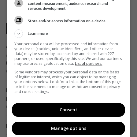
content measurement, audience research and
services development
Store and/or access information on a device
НОВИНИ УКРАЇНИ І СВІТУ
Learn more
Your personal data will be processed and information from
Синоптикиня повідомила про кінець
your device (cookies, unique identifiers, and other device
data) may be stored by, accessed by and shared with 227
аномальної спеки: де першими відчують
partners, or used specifically by this site. We and our partners
похолодання
may use precise geolocation data.
List of partners.
08:28 четвер, 06 серпня 2026
Some vendors may process your personal data on the basis
of legitimate interest, which you can object to by managing
your options below. Look for a link at the bottom of this page
or in the site menu to manage or withdraw consent in privacy
Погана новина для України: Росія отримала
and cookie settings.
ракети КНДР у критичний момент, - TWZ
08:19 четвер, 06 серпня 2026
Consent
Що не можна робити на три Спаси: яких
Manage options
заборон дотримувалися наші предки