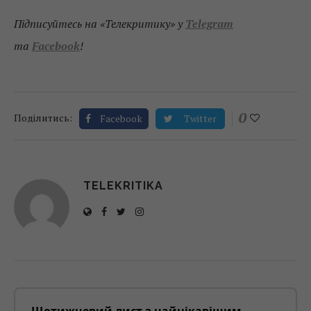
Підписуйтесь на «Телекритику» у
Telegram
та
Facebook
!
0
Поділитись:
Facebook
Twitter
TELEKRITIKA
Щотижневий лист з найцікавішим.