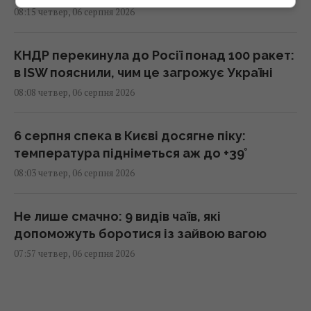
08:15 четвер, 06 серпня 2026
КНДР перекинула до Росії понад 100 ракет:
в ISW пояснили, чим це загрожує Україні
08:08 четвер, 06 серпня 2026
6 серпня спека в Києві досягне піку:
температура підніметься аж до +39°
08:03 четвер, 06 серпня 2026
Не лише смачно: 9 видів чаїв, які
допоможуть боротися із зайвою вагою
07:57 четвер, 06 серпня 2026
Зеленський звинуватив партнерів у