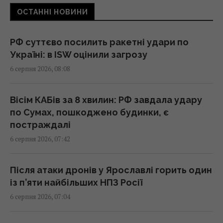
"жахливих жертвах" після удару по Києву, –
ОСТАННІ НОВИНИ
WP
07:37 четвер, 06 серпня 2026
РФ суттєво посилить ракетні удари по
Україні: в ISW оцінили загрозу
Привітання з Преображенням Господнім:
6 серпня 2026, 08:08
зворушливі побажання та листівки
07:30 четвер, 06 серпня 2026
Вісім КАБів за 8 хвилин: РФ завдала удару
по Сумах, пошкоджено будинки, є
Сьогодні - Яблучний Спас: як правильно
постраждалі
вітати рідних і близьких
6 серпня 2026, 07:42
07:30 четвер, 06 серпня 2026
Після атаки дронів у Ярославлі горить один
Що таке свято Преображення Господнє:
із п’яти найбільших НПЗ Росії
українські традиції та 5 суворих заборон
6 серпня 2026, 07:04
07:30 четвер, 06 серпня 2026