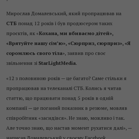
Мирослав Домалевський, який пропрацював на
СТБ
понад 12 років і був продюсером таких
проєктів, як «
Кохана, ми вбиваємо дітей»,
«Врятуйте нашу сім’ю», «Сюрприз, сюрприз», «Я
соромлюсь свого тіла
», заявив про своє
звільнення зі
StarLightMedia
.
«12 з половиною років ─ це багато? Саме стільки я
пропрацював на телеканалі СТБ. Колись я читав
статтю, що працювати понад 5 років в одній
компанії ─ це поганий показник в резюме, мовляв
співробітник «засидівся». Не знаю, можливо і так.
Але точно знаю, що настав момент рухатися далі», ─
написав Домалевський у своєму Facebook.