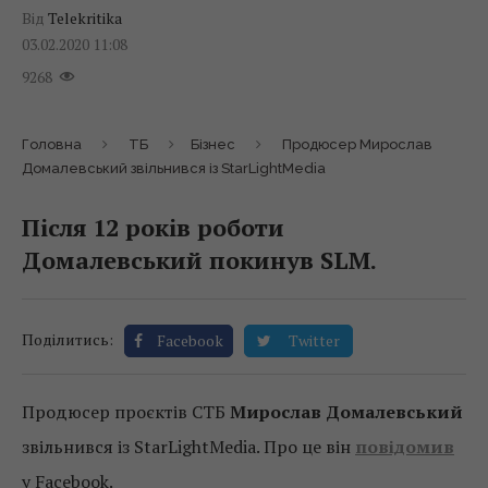
Від
Telekritika
03.02.2020 11:08
9268
Головна
ТБ
Бізнес
Продюсер Мирослав
Домалевський звільнився із StarLightMedia
Після 12 років роботи
Домалевський покинув SLM.
Поділитись:
Facebook
Twitter
Продюсер проєктів СТБ
Мирослав Домалевський
звільнився із StarLightMedia. Про це він
повідомив
у Facebook.