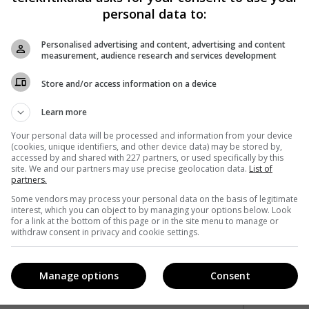
acebook
!
personal data to:
Personalised advertising and content, advertising and content
measurement, audience research and services development
Store and/or access information on a device
Learn more
Your personal data will be processed and information from your device
(cookies, unique identifiers, and other device data) may be stored by,
accessed by and shared with 227 partners, or used specifically by this
site. We and our partners may use precise geolocation data.
List of
partners.
Some vendors may process your personal data on the basis of legitimate
interest, which you can object to by managing your options below. Look
for a link at the bottom of this page or in the site menu to manage or
withdraw consent in privacy and cookie settings.
кавішим. Пишемо з любов'ю
!
Manage options
Consent
е від нас листи