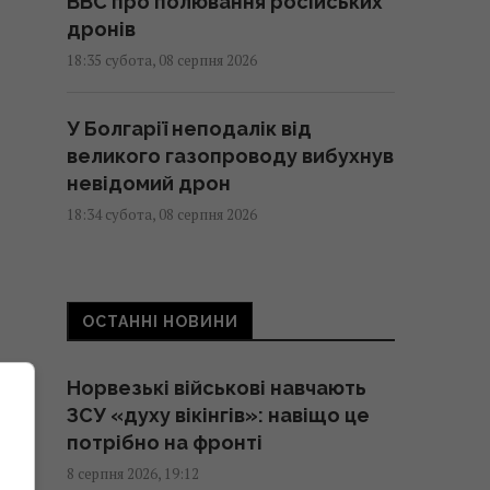
BBC про полювання російських
дронів
18:35 субота, 08 серпня 2026
У Болгарії неподалік від
великого газопроводу вибухнув
невідомий дрон
18:34 субота, 08 серпня 2026
Що станеться, якщо
найсекретніший літак США
ОСТАННІ НОВИНИ
впаде у ворога: план на
найгірший сценарій
Норвезькі військові навчають
18:21 субота, 08 серпня 2026
ЗСУ «духу вікінгів»: навіщо це
потрібно на фронті
Гороскоп на 9 серпня за
8 серпня 2026, 19:12