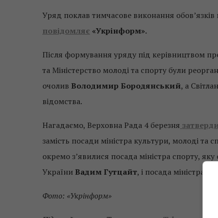
Уряд поклав тимчасове виконання обов’язків 
повідомляє
«Укрінформ».
Після формування уряду під керівництвом пр
та Міністерство молоді та спорту були реорган
очолив
Володимир Бородянський
, а Світл
відомства.
Нагадаємо, Верховна Рада 4 березня
затверди
замість посади міністра культури, молоді та
окремо з’явилися посада міністра спорту, яку
України
Вадим Гутцайт
, і посада міністра ку
Фото: «Укрінформ»