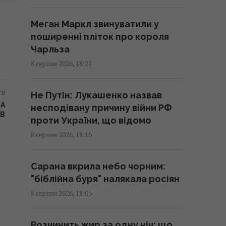
їм доручили особливе завдання
17:16 субота, 08 серпня 2026
Меган Маркл звинуватили у
поширенні пліток про короля
Україна ніколи не випускатиме
Чарльза
ракети до Patriot: експерт
8 серпня 2026, 18:22
назвав причини
17:13 субота, 08 серпня 2026
тя
Не Путін: Лукашенко назвав
НА
несподівану причину війни РФ
ІВ
9 серпня: церковне свято
проти України, що відомо
сьогодні, про що краще
8 серпня 2026, 18:16
мовчати цього дня
17:10 субота, 08 серпня 2026
Сарана вкрила небо чорним:
"біблійна буря" налякала росіян
Гороскоп на 9 серпня: Овнам –
8 серпня 2026, 18:03
прислухатися, Рибам –
відпустити минуле
Розчинить жир за одну ніч: що