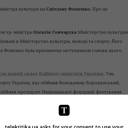
міністра культури на
Світлану Фоменко.
Про це
ем’єр-міністра
Олексія Гончарука
Міністерство культури
ізовані в Міністерство культури, молоді та спорту. Його
ана Фоменко була призначена заступником голови цього
ла новий склад Кабінету міністрів України
.
Так,
 спорту України, яку обіймав Володимир Бородянський,
 обійняв президент Національної федерації фехтування
льтури.
telekritika.ua asks for your consent to use your