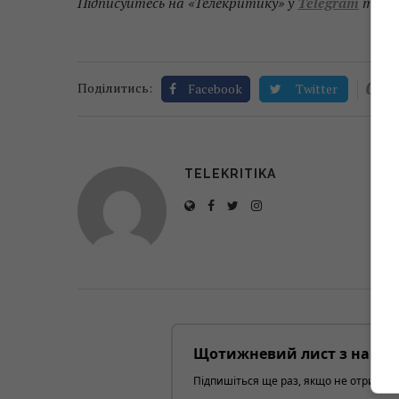
Підписуйтесь на «Телекритику» у
Telegram
та
F
0
Поділитись:
Facebook
Twitter
TELEKRITIKA
Щотижневий лист з найці
Підпишіться ще раз, якщо не отримуєт