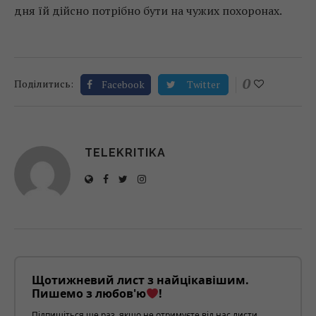
дня їй дійсно потрібно бути на чужих похоронах.
0
Поділитись:
Facebook
Twitter
TELEKRITIKA
Щотижневий лист з найцікавішим.
Пишемо з любов'ю
!
Підпишіться ще раз, якщо не отримуєте від нас листи