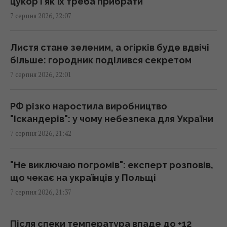
цукор і як їх треба прибрати
Росія встановила антидронові сітки на
7 серпня 2026, 22:07
своїх субмаринах, розташованих за тисячі
кілометрів від України
20:35 п'ятниця, 07 серпня 2026
Листя стане зеленим, а огірків буде вдвічі
більше: городник поділився секретом
7 серпня 2026, 22:01
Що їсти для здоров’я серця: кардіологи
назвали 7 корисних каш
20:22 п'ятниця, 07 серпня 2026
РФ різко наростила виробництво
"Іскандерів": у чому небезпека для України
7 серпня 2026, 21:42
Льотчик-утікач з КНДР уперше сів за
штурвал Boeing 737 і був приголомшений
20:18 п'ятниця, 07 серпня 2026
"Не виключаю погромів": експерт розповів,
що чекає на українців у Польщі
7 серпня 2026, 21:37
Сенат США схвалив законопроект про
"пекельні санкції" проти РФ
20:17 п'ятниця, 07 серпня 2026
Після спеки температура впаде до +12