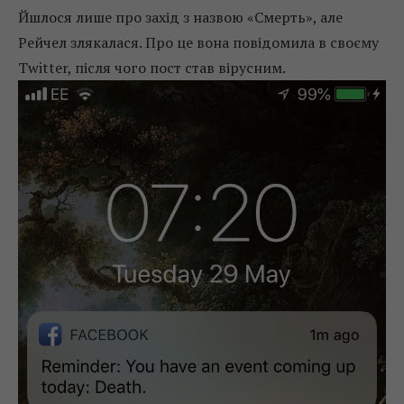
Йшлося лише про захід з назвою «Смерть», але
Рейчел злякалася. Про це вона повідомила в своєму
Twitter, після чого пост став вірусним.