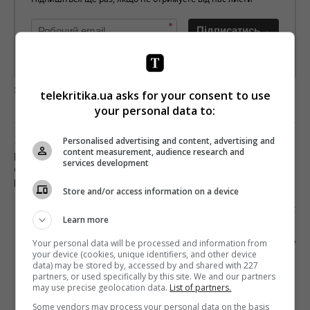
*
Підписатись→
Предоставлено SendPulse
загрузка...
telekritika.ua asks for your consent to use
your personal data to:
Попередня стаття
Personalised advertising and content, advertising and
content measurement, audience research and
МОЛОКО НА ГУБАХ НЕ ОБСОХЛО: ПОПУЛЯРНА
services development
СПІВАЧКА ЗРОБИЛА ЗАУВАЖЕННЯ МІЛЛІ БОББІ
БРАУН ЗА ПОЦІЛУНОК З ХЛОПЦЕМ
Store and/or access information on a device
Наступна стаття
Learn more
ЧЕРГОВЕ ВБИВСТВО ЖУРНАЛІСТА В КИЄВІ:
ЗАСТРЕЛИЛИ АРКАДІЯ БАБЧЕНКА
Your personal data will be processed and information from
your device (cookies, unique identifiers, and other device
data) may be stored by, accessed by and shared with 227
partners, or used specifically by this site. We and our partners
may use precise geolocation data.
List of partners.
Some vendors may process your personal data on the basis