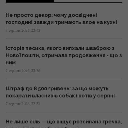
21:32 п'ятниця, 07 серпня 2026
Не просто декор: чому досвідчені
господині завжди тримають алое на кухні
РЕБ не замінить "Петріоти": Флеш розповів
7 серпня 2026, 22:42
про найбільшу небезпеку
21:21 п'ятниця, 07 серпня 2026
Історія песика, якого випхали шваброю з
Нової пошти, отримала продовження - що з
Що станеться з комп’ютером, якщо
ним
тривалий час не оновлювати Windows
7 серпня 2026, 22:36
21:20 п'ятниця, 07 серпня 2026
Штраф до 8 500 гривень: за що можуть
Суд продовжив тримання під вартою для
покарати власників собак і котів у серпні
Коломойського, захист заявив про
7 серпня 2026, 22:31
проблеми зі здоров'ям
20:39 п'ятниця, 07 серпня 2026
Не лише сіль — що віщує розсипана гречка,