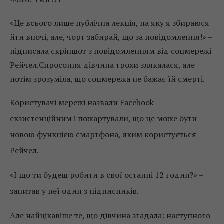
«Це всього лише публічна лекція, на яку я збираюся
йти вночі, але, чорт забирай, що за повідомлення!» –
підписала скріншот з повідомленням від соцмережі
Рейчел.Спросоння дівчина трохи злякалася, але
потім зрозуміла, що соцмережа не бажає їй смерті.
Користувачі мережі назвали Facebook
екзистенційним і пожартували, що це може бути
новою функцією смартфона, яким користується
Рейчел.
«І що ти будеш робити в свої останні 12 годин?» –
запитав у неї один з підписників.
Але найцікавіше те, що дівчина згадала: наступного