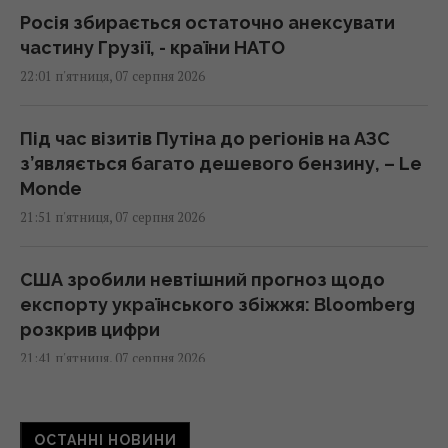
Росія збирається остаточно анексувати
частину Грузії, - країни НАТО
22:01 п'ятниця, 07 серпня 2026
Під час візитів Путіна до регіонів на АЗС
з’являється багато дешевого бензину, – Le
Monde
21:51 п'ятниця, 07 серпня 2026
США зробили невтішний прогноз щодо
експорту українського збіжжя: Bloomberg
розкрив цифри
21:41 п'ятниця, 07 серпня 2026
В результаті атаки РФ знищено найбільший
ОСТАННІ НОВИНИ
склад засобів індивідуального захисту