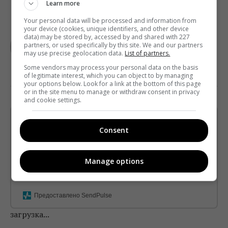
Learn more
Your personal data will be processed and information from
your device (cookies, unique identifiers, and other device
TELEKRITIKA
data) may be stored by, accessed by and shared with 227
partners, or used specifically by this site. We and our partners
may use precise geolocation data.
List of partners.
Some vendors may process your personal data on the basis
of legitimate interest, which you can object to by managing
your options below. Look for a link at the bottom of this page
or in the site menu to manage or withdraw consent in privacy
and cookie settings.
Щотижневий лист з найцікавішим.
Consent
Пишемо з любов'ю
!
Підпишіться ще раз, якщо не отримуєте від нас листи
Manage options
*
Підписатись→
Предоставлено SendPulse
загрузка...