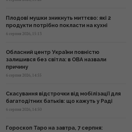
"Іскандерам": експерт вказав причину
15:22 четвер, 06 серпня 2026
Плодові мушки зникнуть миттєво: які 2
продукти потрібно покласти на кухні
Apple готує революцію: AirPods із
6 серпня 2026, 15:13
камерами можуть з’явитися вже цієї осені
15:15 четвер, 06 серпня 2026
Обласний центр України повністю
залишився без світла: в ОВА назвали
Не щороку: експерти назвали ідеальний
причину
термін для заміни смартфона
6 серпня 2026, 14:55
15:14 четвер, 06 серпня 2026
Скасування відстрочки від мобілізації для
Перший лінкор Трампа коштуватиме
багатодітних батьків: що кажуть у Раді
дорожче суперавіаносця: названо
6 серпня 2026, 14:50
приголомшливу ціну корабля
15:12 четвер, 06 серпня 2026
Гороскоп Таро на завтра, 7 серпня: