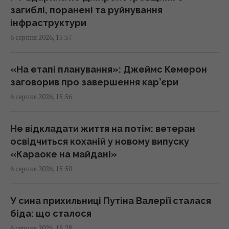
загиблі, поранені та руйнування
інфраструктури
Росія може використати українські БпЛА
6 серпня 2026, 15:57
для атак на цілі в Балтії, - литовська
розвідка
15:33 четвер, 06 серпня 2026
«На етапі планування»: Джеймс Кемерон
заговорив про завершення кар’єри
6 серпня 2026, 15:56
Чому ми часто прокидаємося саме о 3-й
годині ночі: пояснення вчених
15:30 четвер, 06 серпня 2026
Не відкладати життя на потім: ветеран
освідчиться коханій у новому випуску
«Караоке на майдані»
Ремонт замість заміни: нові підходи до
6 серпня 2026, 15:50
відновлення алюмінієвих кузовів
15:25 четвер, 06 серпня 2026
У сина прихильниці Путіна Валерії сталася
біда: що сталося
Росія терміново шукає заміну своїм
6 серпня 2026, 15:28