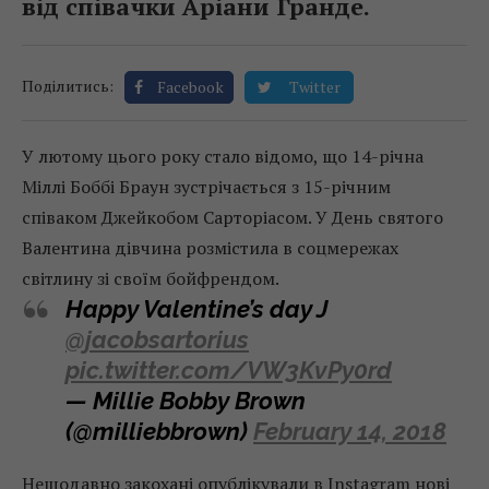
від співачки Аріани Гранде.
Поділитись:
Facebook
Twitter
У лютому цього року стало відомо, що 14-річна
Міллі Боббі Браун зустрічається з 15-річним
співаком Джейкобом Сарторіасом. У День святого
Валентина дівчина розмістила в соцмережах
світлину зі своїм бойфрендом.
Happy Valentine’s day J
@jacobsartorius
pic.twitter.com/VW3KvPy0rd
— Millie Bobby Brown
(@milliebbrown)
February 14, 2018
Нещодавно закохані опублікували в Instagram нові