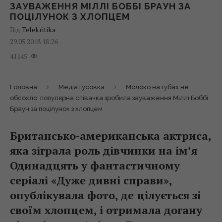
ЗАУВАЖЕННЯ МІЛЛІ БОББІ БРАУН ЗА
ПОЦІЛУНОК З ХЛОПЦЕМ
Від
Telekritika
29.05.2018 18:26
41145
Головна
Медіатусовка
Молоко на губах не
обсохло: популярна співачка зробила зауваження Міллі Боббі
Браун за поцілунок з хлопцем
Британсько-американська актриса,
яка зіграла роль дівчинки на ім’я
Одинадцять у фантастичному
серіалі «Дуже дивні справи»,
опублікувала фото, де цілується зі
своїм хлопцем, і отримала догану