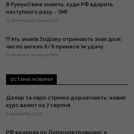
В Румунії вже знають, куди РФ вдарить
наступного разу, - ЗМІ
15:40 четвер, 06 серпня 2026
П’ять знаків Зодіаку отримають знак долі:
число ангела 8/6 принесе їм удачу
15:40 четвер, 06 серпня 2026
Українець у Німеччині шпигував за
ОСТАННІ НОВИНИ
оборонним підприємством, його
затримали
15:34 четвер, 06 серпня 2026
Долар та євро стрімко дорожчають: новий
курс валют на 7 серпня
6 серпня 2026, 15:58
Переказ грошей на картку стає викликом:
які незвичні новації вводять банки
15:34 четвер, 06 серпня 2026
РФ вдарила по Дніпропетровщині: є