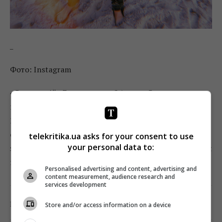
_
Фото: Instagram
«Старенькій» Гранде зараз 24 роки. Свою
професійну кар’єру в шоу-бізнесі співачка почала в
2008 році, коли їй виповнилося 15 років. Неясно:
співачка вирішила таким чином пожартувати над
telekritika.ua asks for your consent to use
your personal data to:
закоханими або ж приміряла на себе роль бабусі біля
під’їзду, яка лає молодь.
Personalised advertising and content, advertising and
content measurement, audience research and
services development
0
Поділитись:
Facebook
Twitter
Store and/or access information on a device