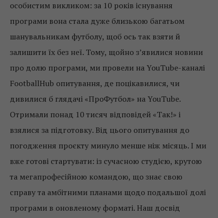
особистим викликом: за 10 років існування
програми вона стала дуже близькою багатьом
шанувальникам футболу, щоб ось так взяти й
залишити їх без неї. Тому, щойно з’явилися новини
про долю програми, ми провели на YouTube-каналі
FootballHub опитування, де поцікавилися, чи
дивилися б глядачі «ПроФутбол» на YouTube.
Отримали понад 10 тисяч відповідей «Так!» і
взялися за підготовку. Від цього опитування до
погодження проєкту минуло менше ніж місяць. І ми
вже готові стартувати: із сучасною студією, крутою
та мегапрофесійною командою, що знає свою
справу та амбітними планами щодо подальшої долі
програми в оновленому форматі. Наш досвід