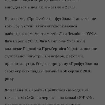
відбудеться в неділю 4 жовтня о 21:00.
Нагадаємо, «ПроФутбол» — футбольно-аналітичне
ток-шоу, у студії якого обговорювалися
найяскравіші моменти матчів Ліги Чемпіонів УЄФА,
Ліги Європи УЄФА, Ліги Чемпіонів України й
водночас Першої та Прем’єр-ліги України, новини
футбольної індустрії, трансфери, реформи,
прогнози, чутки. Уперше програму «Профутбол» на
своїх екранах глядачі побачили
30 серпня 2010
року
.
До червня 2020 року «ПроФутбол» виходив на
телеканалі
«2+2»
, а з червня – на каналі «УНІАН».