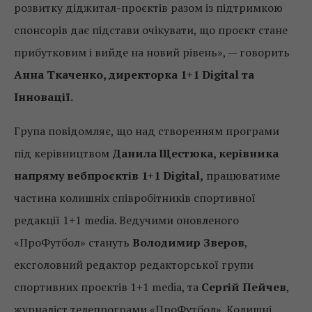
розвитку діджитал-проєктів разом із підтримкою
спонсорів дає підстави очікувати, що проєкт стане
прибутковим і вийде на новий рівень», — говорить
Анна Ткаченко, директорка 1+1 Digital та
Інновації.
Група повідомляє, що над створенням програми
під керівництвом
Данила Щестюка, керівника
напряму вебпроєктів 1+1 Digital,
працюватиме
частина колишніх співробітників спортивної
редакції 1+1 media. Ведучими оновленого
«ПроФутбол» стануть
Володимир Зверов
,
ексголовний редактор редакторської групи
спортивних проєктів 1+1 media, та
Сергій Пейчев
,
журналіст телепрограми «ПроФутбол». Колишні