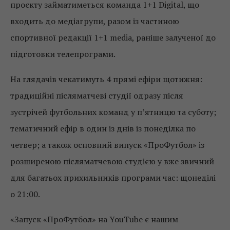
проєкту займатиметься команда 1+1 Digital, що
входить до медіагрупи, разом із частиною
спортивної редакції 1+1 media, раніше залученої до
підготовки телепрограми.
На глядачів чекатимуть 4 прямі ефіри щотижня:
традиційні післяматчеві студії одразу після
зустрічей футбольних команд у п’ятницю та суботу;
тематичний ефір в один із днів із понеділка по
четвер; а також основний випуск «ПроФутбол» із
розширеною післяматчевою студією у вже звичний
для багатьох прихильників програми час: щонеділі
о 21:00.
«Запуск «ПроФутбол» на YouTube є нашим