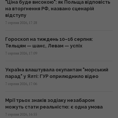
Росія вдарила по футбольному стадіону
"Ціна буде високою": як Польща відповість
"Чорноморець" в Одесі
на вторгнення РФ, названо сценарій
16:37 п'ятниця, 07 серпня 2026
відступу
7 серпня 2026, 17:28
Дрони вже пів доби атакують Крим: ГУР
провів "морський парад" у Ялті
Гороскоп на тиждень 10–16 серпня:
16:31 п'ятниця, 07 серпня 2026
Тельцям — шанс, Левам — успіх
7 серпня 2026, 17:09
"Буде хвиля банкрутства": розгром складів
Wildberries боляче бʼють по РФ, - Die Welt
Україна влаштувала окупантам "морський
16:22 п'ятниця, 07 серпня 2026
парад" у Ялті: ГУР оприлюднило відео
7 серпня 2026, 17:06
Українців попередили про обман на касі:
що робити, якщо ціна в чеку вища за цінник
Мрії трьох знаків зодіаку незабаром
16:18 п'ятниця, 07 серпня 2026
можуть стати реальністю: є одна умова
7 серпня 2026, 16:55