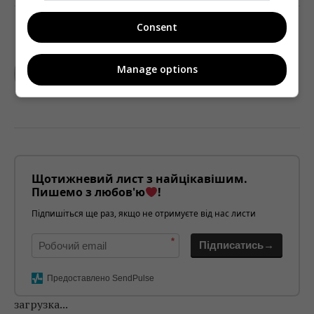
Consent
TELEKRITIKA
Manage options
Щотижневий лист з найцікавішим.
Пишемо з любов'ю
!
Підпишіться ще раз, якщо не отримуєте від нас листи
*
Підписатись→
Предоставлено SendPulse
загрузка...