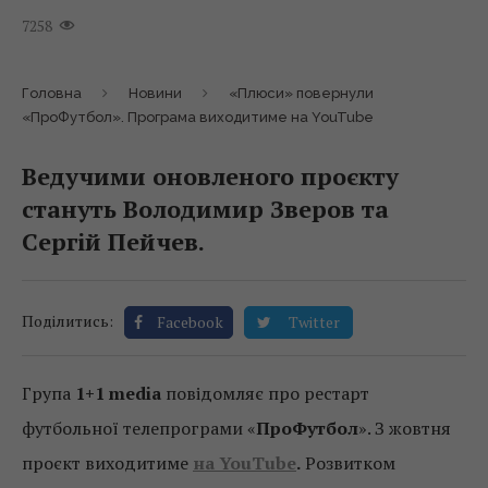
7258
Головна
Новини
«Плюси» повернули
«ПроФутбол». Програма виходитиме на YouTube
Ведучими оновленого проєкту
стануть Володимир Зверов та
Сергій Пейчев.
Поділитись:
Facebook
Twitter
Група
1+1 media
повідомляє про рестарт
футбольної телепрограми «
ПроФутбол
». З жовтня
проєкт виходитиме
на YouTube
.
Розвитком