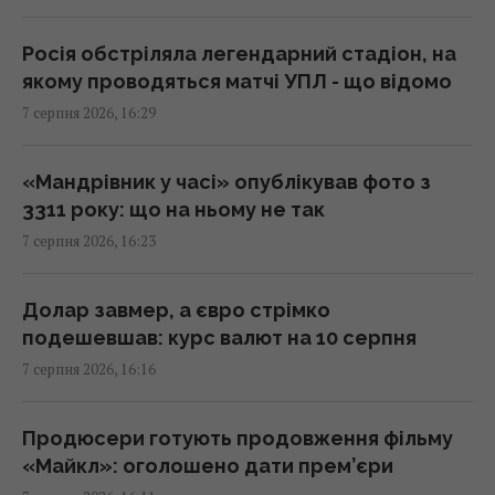
Чи люблять коти своїх господарів так само,
як собаки: ось що виявила наука
Росія обстріляла легендарний стадіон, на
16:17 п'ятниця, 07 серпня 2026
якому проводяться матчі УПЛ - що відомо
7 серпня 2026, 16:29
У кримінальній справі ринку "Столичний"
матеріалами стали дописи про підтримку
«Мандрівник у часі» опублікував фото з
ЗСУ, - ЗМІ
3311 року: що на ньому не так
16:06 п'ятниця, 07 серпня 2026
7 серпня 2026, 16:23
У червні – 30 бомб, у липні – понад 50: в ОВА
Долар завмер, а євро стрімко
заявили про посилення авіаударів по Сумах
подешевшав: курс валют на 10 серпня
16:04 п'ятниця, 07 серпня 2026
7 серпня 2026, 16:16
Без перегляду прайс-кепів Україні буде
Продюсери готують продовження фільму
складніше імпортувати електроенергію
«Майкл»: оголошено дати прем’єри
взимку, – Центр Разумкова