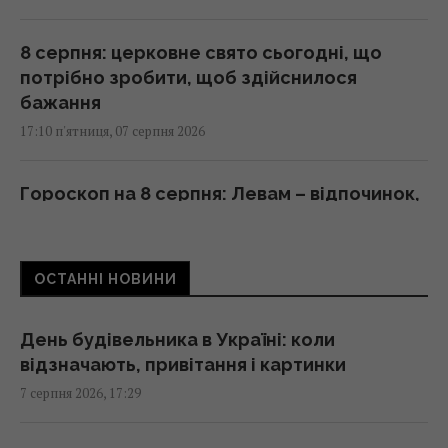
8 серпня: церковне свято сьогодні, що
потрібно зробити, щоб здійснилося
бажання
17:10 п'ятниця, 07 серпня 2026
Гороскоп на 8 серпня: Левам – відпочинок,
Козерогам – зустріч з рідними
17:00 п'ятниця, 07 серпня 2026
ОСТАННІ НОВИНИ
Як модернізація С-300 перетворює їх на
український аналог Patriot: аналітики
День будівельника в Україні: коли
розповіли
відзначають, привітання і картинки
16:49 п'ятниця, 07 серпня 2026
7 серпня 2026, 17:29