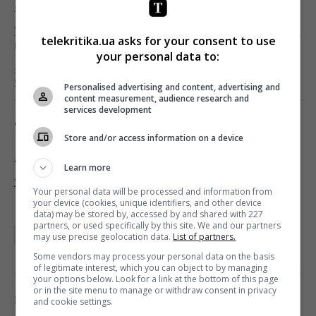
ефірі — 1+1 media
У програмі «ПроФутбол» на каналі УНІАН покажуть
telekritika.ua asks for your consent to use
матч «Рух» – «Авангард»
your personal data to:
«Setanta Sports Україна» транслюватиме
чемпіонат Бельгії з футболу
Personalised advertising and content, advertising and
content measurement, audience research and
services development
Фото: 1+1 media
Store and/or access information on a device
Підписуйтесь на «Телекритику»
Learn more
у
Telegram
та
Facebook
!
Your personal data will be processed and information from
your device (cookies, unique identifiers, and other device
data) may be stored by, accessed by and shared with 227
partners, or used specifically by this site. We and our partners
1+1 DIGITAL
ПРОФУТБОЛ
may use precise geolocation data.
List of partners.
Some vendors may process your personal data on the basis
of legitimate interest, which you can object to by managing
your options below. Look for a link at the bottom of this page
or in the site menu to manage or withdraw consent in privacy
0
Поділитись:
Facebook
Twitter
and cookie settings.