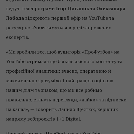
ведучі телепрограми
Ігор Циганок
та
Олександра
Лобода
відкриють перший ефір на YouTube та
регулярно з’являтимуться в ролі запрошених
експертів.
«Ми зробили все, щоб аудиторія «ПроФутбол» на
YouTube отримала ще більше якісного контенту та
професійної аналітики: вчасно, оперативно й
максимально зрозуміло. І найкращою оцінкою
нашим діям та знаком, що ми все робимо
правильно, стануть перегляди, «лайки» та підписки
на канал», — говорить Данило Щестюк, керівник
напряму вебпроєктів 1+1 Digital.
Перший випуск «ПроФутбол» на YouTube