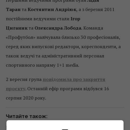
Першими ведучими програми були
Лідія
Таран
та
Костянтин Андріюк
, а з березня 2011
постійними ведучими стали
Ігор
Циганик
та
Олександра Лобода
. Команда
«Профутбол» налічувала близько 30 професіоналів,
серед яких випускові редактори, кореспонденти, а
також ведучі та адміністративний персонал
спортивного напряму 1+1 media.
2 вересня група
повідомила про закриття
проєкту
. Останній ефір програми відбувся 16
серпня 2020 року.
Читайте також:
Програма «ПроФутбол» більше не виходитиме в