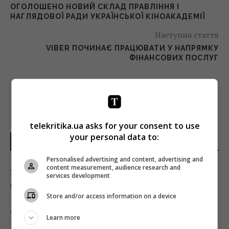
ОГОЛОШЕНО НОВИЙ СКЛАД ПРАВЛІННЯ І
НАГЛЯДОВОЇ РАДИ УКРАЇНСЬКОЇ КІНОАКАДЕМІЇ
Наступна стаття
VIBER ПОЧИНАЄ ПРАЦЮВАТИ У НАПРЯМКУ
ФІНАНСОВИХ ПОСЛУГ
telekritika.ua asks for your consent to use
your personal data to:
НОВИНИ УКРАЇНИ І СВІТУ
Personalised advertising and content, advertising and
content measurement, audience research and
ЗСУ взяли у полон Мохамеда Салаха:
services development
мережею шириться інтерв'ю з тезкою
Store and/or access information on a device
зіркового футболіста
09:46 неділя, 09 серпня 2026
Learn more