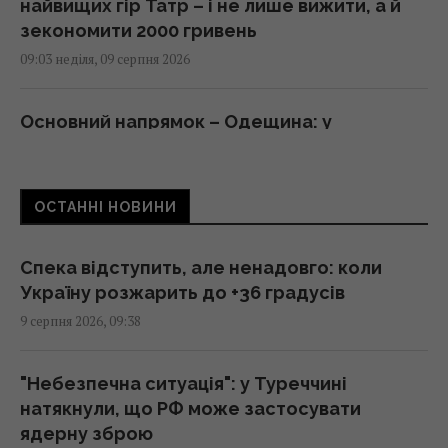
найвищих гір Татр – і не лише вижити, а й
зекономити 2000 гривень
09:03 неділя, 09 серпня 2026
Основний напрямок – Одещина: у
Повітряних силах розкрили деталі
російської атаки
08:52 неділя, 09 серпня 2026
ОСТАННІ НОВИНИ
Війна в Ірані послабила США, тепер Росія та
Спека відступить, але ненадовго: коли
Китай змінюють свої плани, – NYT
Україну розжарить до +36 градусів
08:37 неділя, 09 серпня 2026
9 серпня 2026, 09:38
Гороскоп на 9 серпня за картами Таро:
"Небезпечна ситуація": у Туреччині
Скорпіонам – втома, Стрільцям – зрада
натякнули, що РФ може застосувати
08:20 неділя, 09 серпня 2026
ядерну зброю