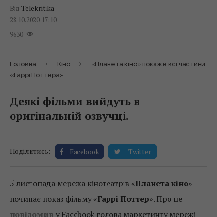
Від
Telekritika
28.10.2020 17:10
9630
Головна
Кіно
«Планета кіно» покаже всі частини
«Гаррі Поттера»
Деякі фільми вийдуть в
оригінальній озвучці.
Поділитись:
Facebook
Twitter
5 листопада мережа кінотеатрів «
Планета кіно
»
починає показ фільму «
Гаррі Поттер
». Про це
повідомив
у Facebook голова маркетингу мережі