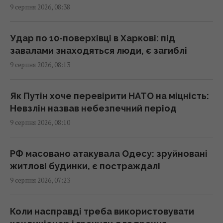
9 серпня 2026, 08:38
Росія завдала по Одесі масованого удару:
немає світла та води, багато
Удар по 10-поверхівці в Харкові: під
постраждалих
завалами знаходяться люди, є загиблі
08:19 неділя, 09 серпня 2026
9 серпня 2026, 08:13
9 серпня сильна спека остаточно покине
Як Путін хоче перевірити НАТО на міцність:
Україну
Невзлін назвав небезпечний період
08:15 неділя, 09 серпня 2026
9 серпня 2026, 08:10
Гороскоп на 9 серпня: Овнам –
РФ масовано атакувала Одесу: зруйновані
прислухатися, Рибам – відпустити минуле
житлові будинки, є постраждалі
08:10 неділя, 09 серпня 2026
9 серпня 2026, 07:23
Заморожую ягоди так – взимку пахнуть, як з
Коли насправді треба використовувати
грядки, не перетворюються на кашу: