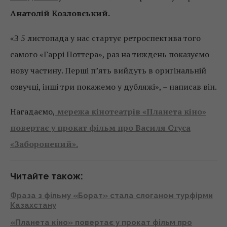
Анатолій Козловський.
«З 5 листопада у нас стартує ретроспектива того
самого «Гаррі Поттера», раз на тиждень показуємо
нову частину. Перші п’ять вийдуть в оригінальній
озвучці, інші три покажемо у дубляжі», – написав він.
Нагадаємо,
мережа кінотеатрів «Планета кіно»
повертає у прокат фільм про Василя Стуса
«Заборонений».
Читайте також:
Фраза з фільму «Борат» стала слоганом турфірми
Казахстану
«Планета кіно» повертає у прокат фільм про