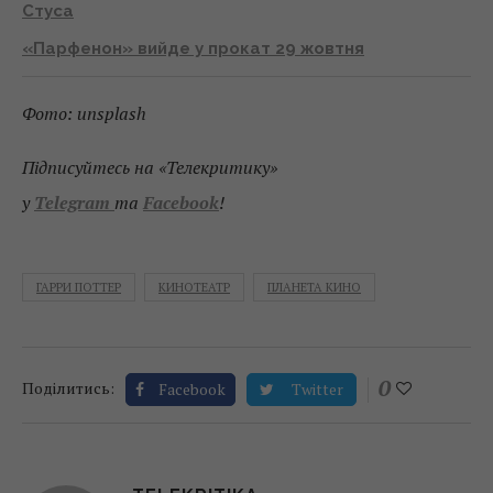
Стуса
«Парфенон» вийде у прокат 29 жовтня
Фото: unsplash
Підписуйтесь на «Телекритику»
у
Telegram
та
Facebook
!
ГАРРИ ПОТТЕР
КИНОТЕАТР
ПЛАНЕТА КИНО
0
Поділитись:
Facebook
Twitter