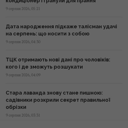
кондиціонер і гранули для прання
простий трюк
9 серпня 2026, 05:21
07:55 неділя, 09 серпня 2026
Дата народження підкаже талісман удачі
Ситний білковий обід можна приготувати
на серпень: що носити з собою
за кілька хвилин: рол із куркою
9 серпня 2026, 04:30
07:41 неділя, 09 серпня 2026
ТЦК отримають нові дані про чоловіків:
Чому Венера гарячіша за Меркурій, хоча й
кого і де зможуть розшукати
розташована далі від Сонця: пояснення
9 серпня 2026, 04:09
вчених
06:39 неділя, 09 серпня 2026
Стара лаванда знову стане пишною:
садівники розкрили секрет правильної
9 серпня: церковне свято сьогодні, про що
обрізки
краще мовчати цього дня
9 серпня 2026, 03:31
06:00 неділя, 09 серпня 2026