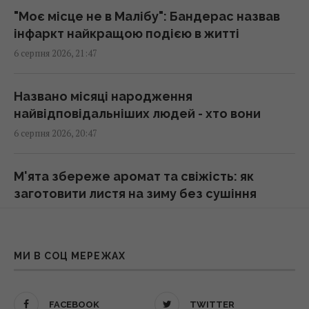
не вірить
"Моє місце не в Малібу": Бандерас назвав
20:11 четвер, 06 серпня 2026
інфаркт найкращою подією в житті
6 серпня 2026, 21:47
Нікітюк з однорічним сином вирушила на
відпочинок у гори та нарвалася на хейт
Названо місяці народження
19:57 четвер, 06 серпня 2026
найвідповідальніших людей - хто вони
6 серпня 2026, 20:47
Пісня, яка надихає: як визначити за датою
народження
М'ята збереже аромат та свіжість: як
19:54 четвер, 06 серпня 2026
заготовити листя на зиму без сушіння
6 серпня 2026, 20:24
У Польщі заговорили про можливість
перехоплення російських ракет над
В Україні з’явиться нове свято 8 серпня:
МИ В СОЦ МЕРЕЖАХ
Україною, - PAP
Зеленський підписав указ
19:35 четвер, 06 серпня 2026
6 серпня 2026, 19:49
FACEBOOK
TWITTER