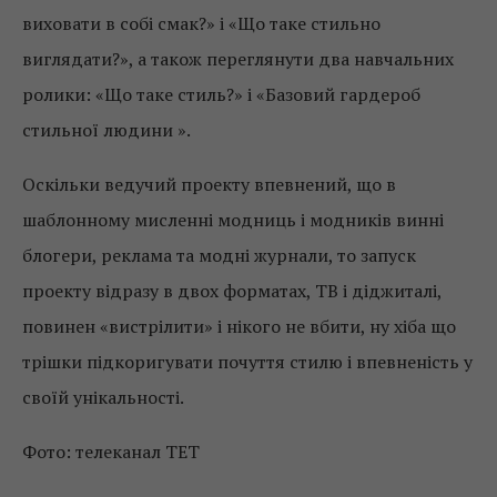
виховати в собі смак?» і «Що таке стильно
виглядати?», а також переглянути два навчальних
ролики: «Що таке стиль?» і «Базовий гардероб
стильної людини ».
Оскільки ведучий проекту впевнений, що в
шаблонному мисленні модниць і модників винні
блогери, реклама та модні журнали, то запуск
проекту відразу в двох форматах, ТВ і діджиталі,
повинен «вистрілити» і нікого не вбити, ну хіба що
трішки підкоригувати почуття стилю і впевненість у
своїй унікальності.
Фото: телеканал ТЕТ