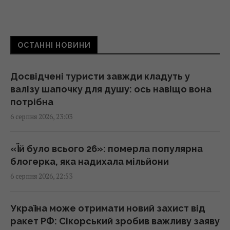
В Україну може потрапити антидронова
ракета CM-70 з Канади, - ЗМІ
21:42 четвер, 06 серпня 2026
ОСТАННІ НОВИНИ
Чим Україна може знищувати "Іскандери":
Досвідчені туристи завжди кладуть у
експерти назвали єдиний реальний варіант
валізу шапочку для душу: ось навіщо вона
21:24 четвер, 06 серпня 2026
потрібна
6 серпня 2026, 23:03
Частина ракети SpaceX розбилася об
Місяць: вчені розповіли про побачене в
«Їй було всього 26»: померла популярна
телескоп
блогерка, яка надихала мільйони
20:58 четвер, 06 серпня 2026
6 серпня 2026, 22:53
Китай оточив пустелю деревами: через
Україна може отримати новий захист від
роки вона почала поглинати більше CO₂
ракет РФ: Сікорський зробив важливу заяву
20:52 четвер, 06 серпня 2026