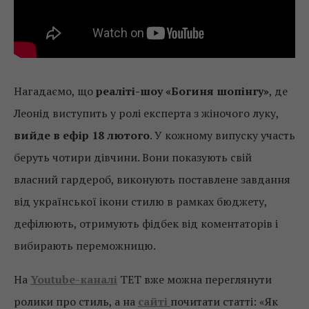
Нагадаємо, що
реаліті-шоу «Богиня шопінгу»
, де
Леонід виступить у ролі експерта з жіночого луку,
вийде в ефір 18 лютого
. У кожному випуску участь
беруть чотири дівчини. Вони показують свій
власний гардероб, виконують поставлене завдання
від української ікони стилю в рамках бюджету,
дефілюють, отримують фідбек від коментаторів і
вибирають переможницю.
На
Youtube-каналі
ТЕТ вже можна переглянути
ролики про стиль, а на
сайті
почитати статті: «Як