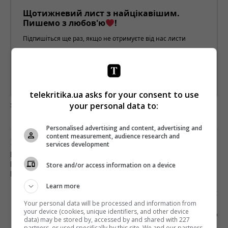
Щотижневий лист з найцікавішим.
Пишемо з любов'ю
!
Підпишіться ще раз, якщо не отримуєте від нас листи
*
Підписатись→
Предоставлено SendPulse
telekritika.ua asks for your consent to use
загрузка...
your personal data to:
Personalised advertising and content, advertising and
content measurement, audience research and
Попередня стаття
services development
ГРОМАДСЬКА РАДА НАЦРАДИ СТВОРИЛА
НЕЗАЛЕЖНУ ЕКСПЕРТНУ РАДУ З ПИТАНЬ
Store and/or access information on a device
ВИБОРІВ
Learn more
Наступна стаття
Your personal data will be processed and information from
КОМІТЕТ КНЯЖИЦЬКОГО ПРОІГНОРУВАВ
your device (cookies, unique identifiers, and other device
ПРАВКИ ДРУКОВАНИХ ВИДАВНИЦТВ ЩОДО
data) may be stored by, accessed by and shared with 227
МОВНОЇ КВОТИ
partners, or used specifically by this site. We and our partners