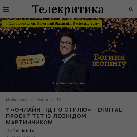
Цей матеріал опублікований
більш ніж 5 місяців тому
Медіатусовка
Новини
ТБ
? «ОНЛАЙН ГІД ПО СТИЛЮ» – DIGITAL-
ПРОЕКТ ТЕТ ІЗ ЛЕОНІДОМ
МАРТИНЧИКОМ
Від
Telekritika