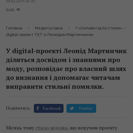
04.02.2019 16:10
8448
Головна
Медіатусовка
? «Онлайн гід по стилю» –
digital-проект ТЕТ із Леонідом Мартинчиком
У digital-проекті Леонід Мартинчик
ділиться досвідом і знаннями про
моду, розповідає про власний шлях
до визнання і допомагає читачам
виправити стильні помилки.
Поділитись:
Facebook
Twitter
Місяць тому
стало відомо
, що ведучим проекту