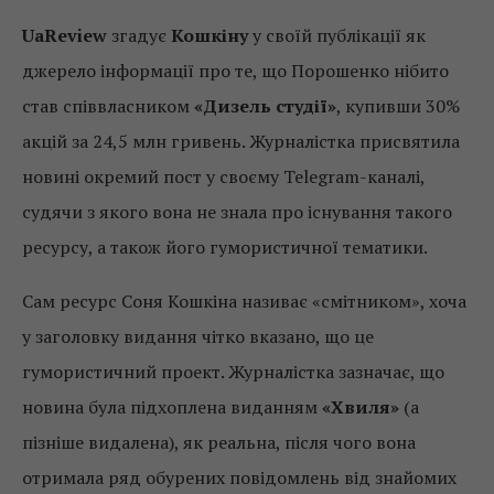
UaReview
згадує
Кошкіну
у своїй публікації як
джерело інформації про те, що Порошенко нібито
став співвласником
«Дизель студії»
, купивши 30%
акцій за 24,5 млн гривень. Журналістка присвятила
новині окремий пост у своєму Telegram-каналі,
судячи з якого вона не знала про існування такого
ресурсу, а також його гумористичної тематики.
Сам ресурс Соня Кошкіна називає «смітником», хоча
у заголовку видання чітко вказано, що це
гумористичний проект. Журналістка зазначає, що
новина була підхоплена виданням
«Хвиля»
(а
пізніше видалена), як реальна, після чого вона
отримала ряд обурених повідомлень від знайомих