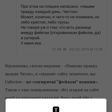
Відзначимо, слоган видання – «Пишемо правду
щодня. Чесно», в «підвалі» сайту зазначено, що
UaReview –
це «сатиричні “фейкові” новини
».
Також є таке повідомлення: «Всі згадані на сайті
події та персонажі вигадані. Будь-який збіг з
реальними подіями та людьми є випадковим».