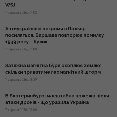
08:47 п'ятниця, 07 серпня 2026
WSJ
7 серпня 2026, 09:02
Як рицинова олія впливає на волосся:
дослідження пояснюють користь цього
Антиукраїнські погроми в Польщі
народного засобу
посиляться, Варшава повторює помилку
08:41 п'ятниця, 07 серпня 2026
1939 року – Кулик
7 серпня 2026, 09:00
Інцидент у Лейпцигу: у Німеччині
заперечили, що український літак
Затяжна магнітна буря охоплює Землю:
перевозив боєприпаси
скільки триватиме геомагнітний шторм
08:32 п'ятниця, 07 серпня 2026
7 серпня 2026, 08:39
РФ використовує українських
В Єкатеринбурзі масштабна пожежа після
військовополонених для формування
атаки дронів - що уразила Україна
бойових підрозділів, - ISW
7 серпня 2026, 08:06
08:24 п'ятниця, 07 серпня 2026