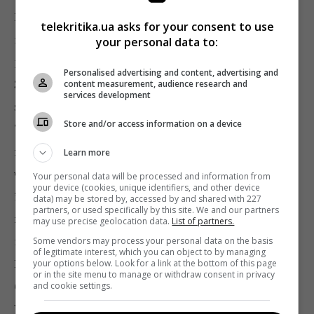
Нагадаємо, сайт UaReview заснований у грудні 2011-
telekritika.ua asks for your consent to use
го Романом Голубовським. Матеріали UaReview не
your personal data to:
раз публікувалися під виглядом справжніх новин у
Personalised advertising and content, advertising and
ЗМІ. Зокрема, видання є автором новин з такими
content measurement, audience research and
services development
заголовками: «
Дмитро Табачник скасує букву “ї
Store and/or access information on a device
“», “В Україні заборонять місіонерську
позицію», «В Україні легалізують марихуану на
Learn more
час проведення Євро-2012», «Працівницю
Your personal data will be processed and information from
your device (cookies, unique identifiers, and other device
їдальні Верховної Ради звільнили за те, що
data) may be stored by, accessed by and shared with 227
partners, or used specifically by this site. We and our partners
вона плювала в суп»
. У жовтні 2012 ряд ЗМІ
may use precise geolocation data.
List of partners.
перепостили матеріал видання про те, що
Сергій
Some vendors may process your personal data on the basis
of legitimate interest, which you can object to by managing
Безруков нібито зіграє роль Богдана Ступки в
your options below. Look for a link at the bottom of this page
or in the site menu to manage or withdraw consent in privacy
біографічному фільмі про українського актора
.
and cookie settings.
У квітні 2013 року сайт оприлюднив новину