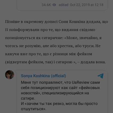
Пізніше в окремому дописі Соня Кошкіна додала, що
її поінформували про те, що видання свідомо
позиціонується як сатиричне: «Може, звичайно, я
чогось не розумію, але або хрестик, або труси. Не
кажучи вже про те, що є різниця між фейком
(відвертим фейком, так) і сатирою », – додала вона.