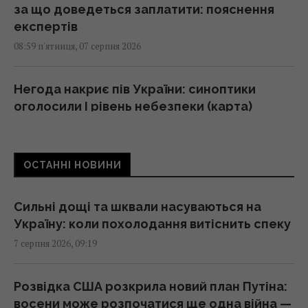
за що доведеться заплатити: пояснення
експертів
08:59 п'ятниця, 07 серпня 2026
Негода накриє пів України: синоптики
оголосили І рівень небезпеки (карта)
08:55 п'ятниця, 07 серпня 2026
ОСТАННІ НОВИНИ
Трамп підписав укази про обмеження
громадянства за правом народження у
США
Сильні дощі та шквали насуваються на
08:49 п'ятниця, 07 серпня 2026
Україну: коли похолодання витіснить спеку
7 серпня 2026, 09:19
"Щенячий патруль", "Морозивник" і "Мотор
Сіті": головні прем'єри в кінотеатрах цього
Розвідка США розкрила новий план Путіна:
тижня
восени може розпочатися ще одна війна —