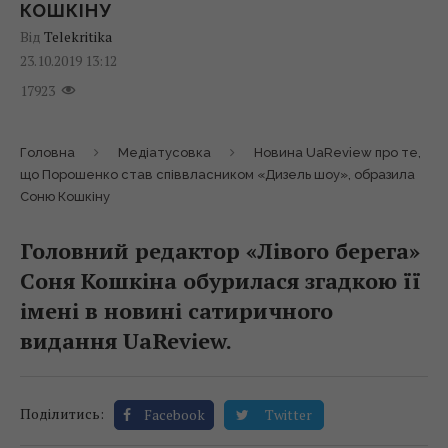
КОШКІНУ
Від
Telekritika
23.10.2019 13:12
17923
Головна
Медіатусовка
Новина UaReview про те,
що Порошенко став співвласником «Дизель шоу», образила
Соню Кошкіну
Головний редактор «Лівого берега»
Соня Кошкіна обурилася згадкою її
імені в новині сатиричного
видання UaReview.
Поділитись:
Facebook
Twitter