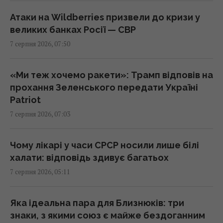
Атаки на Wildberries призвели до кризи у
Синоптикиня назвала точну дату, коли вже
великих банках Росії — СВР
похолоднішає по всій Україні
7 серпня 2026, 07:50
08:23 п'ятниця, 07 серпня 2026
«Ми теж хочемо ракети»: Трамп відповів на
Якого числа Горіховий Спас 2026: чого не
прохання Зеленського передати Україні
можна робити і що святити в церкві
Patriot
08:15 п'ятниця, 07 серпня 2026
7 серпня 2026, 07:03
Кім Чен Ин з початку війни в Україні отримав
Чому лікарі у часи СРСР носили лише білі
$22 мільярди надприбутку, – Bloomberg
халати: відповідь здивує багатьох
08:08 п'ятниця, 07 серпня 2026
7 серпня 2026, 05:11
7 серпня у Києві буде гроза, але спека
Яка ідеальна пара для Близнюків: три
нікуди не подінеться
знаки, з якими союз є майже бездоганним