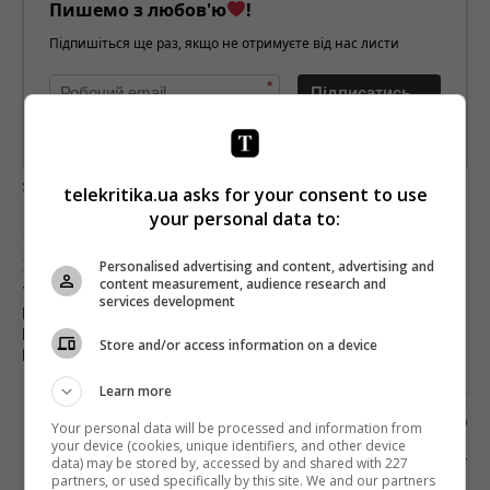
Пишемо з любов'ю
!
Підпишіться ще раз, якщо не отримуєте від нас листи
*
Підписатись→
Предоставлено SendPulse
загрузка...
telekritika.ua asks for your consent to use
your personal data to:
Попередня стаття
Personalised advertising and content, advertising and
content measurement, audience research and
ТЕТЯНА СОЛОВЕЙ: “ЯКЩО ХОЧЕТЕ
services development
ПОПУЛЯРНОСТІ БРЕНДУ В СОЦІАЛЬНИХ
МЕРЕЖАХ – ТРАНСЛЮЙТЕ ОДИН ЗРОЗУМІЛИЙ
Store and/or access information on a device
МЕСЕДЖ”
Learn more
Наступна стаття
НОВИНА UAREVIEW ПРО ТЕ, ЩО ПОРОШЕНКО
Your personal data will be processed and information from
СТАВ СПІВВЛАСНИКОМ «ДИЗЕЛЬ ШОУ»,
your device (cookies, unique identifiers, and other device
data) may be stored by, accessed by and shared with 227
ОБРАЗИЛА СОНЮ КОШКІНУ
partners, or used specifically by this site. We and our partners