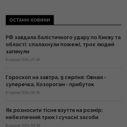
Полуниця проти лохини: дослідження
показало, в якій ягоді більше поживних
ОСТАННІ НОВИНИ
речовин
07:31 субота, 08 серпня 2026
РФ завдала балістичного удару по Києву та
області: спалахнули пожежі, троє людей
Три Спаси, Успіння та Усікновення:
загинули
православний календар на серпень 2026
8 серпня 2026, 07:49
07:30 субота, 08 серпня 2026
Гороскоп на завтра, 9 серпня: Овнам -
Магнітна буря охопить Землю: свіжий
суперечка, Козорогам - прибуток
прогноз на 3 дні (графік)
8 серпня 2026, 05:36
07:10 субота, 08 серпня 2026
Як розносити тісне взуття на розмір:
8 серпня: церковне свято сьогодні, що
небезпечний трюк і сучасні засоби
потрібно зробити, щоб здійснилося
8 серпня 2026, 04:30