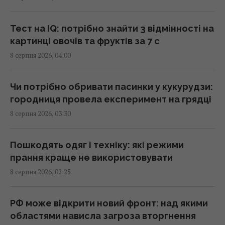
бажання
06:30 субота, 08 серпня 2026
Тест на IQ: потрібно знайти 3 відмінності на
картинці овочів та фруктів за 7 с
Вражають уяву: які найбільші організми на
8 серпня 2026, 04:00
планеті
06:27 субота, 08 серпня 2026
Чи потрібно обривати пасинки у кукурудзи:
городниця провела експеримент на грядці
Україна у липні збила 87% ударних дронів і
8 серпня 2026, 03:30
лише 15% балістичних ракет, - звіт
05:31 субота, 08 серпня 2026
Пошкодять одяг і техніку: які режими
прання краще не використовувати
Бджоли орієнтуються не лише за сонцем і
8 серпня 2026, 02:25
запахом: у них знайшли ще один "компас"
05:24 субота, 08 серпня 2026
РФ може відкрити новий фронт: над якими
областями нависла загроза вторгнення
Росія платитиме Україні по $20 млрд на рік: