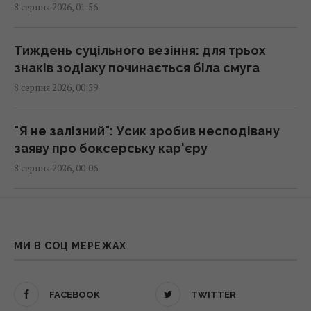
8 серпня 2026, 01:56
економіст оцінив реальний механізм
репарацій
04:37 субота, 08 серпня 2026
Тиждень суцільного везіння: для трьох
знаків зодіаку починається біла смуга
8 серпня 2026, 00:59
Покоління 1960–1980-х бачить, як молодь
викидає їхні цінності в смітник
04:22 субота, 08 серпня 2026
"Я не залізний": Усик зробив несподівану
заяву про боксерську кар'єру
8 серпня 2026, 00:06
Чи справді родзинки такі корисні, як усі
думають: відповідь дієтологів
03:10 субота, 08 серпня 2026
Порятунок улюбленця від спеки: як
правильно надати першу допомогу
МИ В СОЦ МЕРЕЖАХ
7 серпня 2026, 23:54
Трамп неохоче посилює тиск на РФ, але
законопроект Грема змусить його вжити
заходів, - WSJ
Путін знайшов "безпечну зону" й панічно
FACEBOOK
TWITTER
02:56 субота, 08 серпня 2026
уникає атак українських БПЛА - ЗМІ