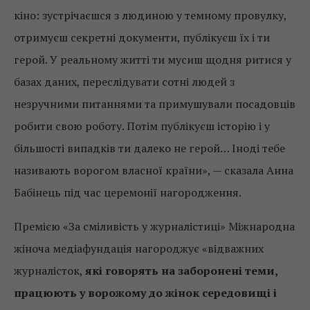
кіно: зустрічаєшся з людиною у темному провулку,
отримуєш секретні документи, публікуєш їх і ти
герой. У реальному житті ти мусиш щодня ритися у
базах даних, переслідувати сотні людей з
незручними питаннями та примушували посадовців
робити свою роботу. Потім публікуєш історію і у
більшості випадків ти далеко не герой… Іноді тебе
називають ворогом власної країни», — сказала Анна
Бабінець під час церемонії нагородження.
Премією «За сміливість у журналістиці» Міжнародна
жіноча медіафундація нагороджує «відважних
журналісток,
які говорять на заборонені теми,
працюють у ворожому до жінок середовищі і