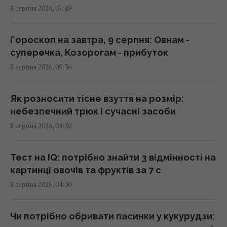
8 серпня 2026, 07:49
Росіяни вчергове атакували Київ: виникли
масштабні пожежі, є постраждалі (фото)
08:09 субота, 08 серпня 2026
Гороскоп на завтра, 9 серпня: Овнам -
суперечка, Козорогам - прибуток
8 серпня 2026, 05:36
Чи можна їсти огризок яблука: що
станеться, якщо проковтнути насіння
07:55 субота, 08 серпня 2026
Як розносити тісне взуття на розмір:
небезпечний трюк і сучасні засоби
8 серпня 2026, 04:30
РФ повністю знищила житловий будинок на
Київщині: загинуло троє людей, серед них
дитина
Тест на IQ: потрібно знайти 3 відмінності на
07:36 субота, 08 серпня 2026
картинці овочів та фруктів за 7 с
8 серпня 2026, 04:00
Полуниця проти лохини: дослідження
показало, в якій ягоді більше поживних
Чи потрібно обривати пасинки у кукурудзи:
речовин