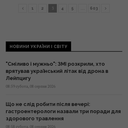
3
…
1
2
4
5
603
НОВИНИ УКРАЇНИ І СВІТУ
"Сміливо і мужньо": ЗМІ розкрили, хто
врятував український літак від дрона в
Лейпцигу
08:59 субота, 08 серпня 2026
Що не слід робити після вечері:
гастроентерологи назвали три поради для
здорового травлення
08:58 субота, 08 серпня 2026