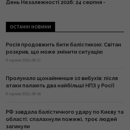
День Незалежності 2026: 24 серпня -
робочий день чи вихідний
08:30 субота, 08 серпня 2026
ОСТАННІ НОВИНИ
Гороскоп на 8 серпня за картами Таро:
Дівам - суперечки, Ракам - емоції
Росія продовжить бити балістикою: Світан
08:20 субота, 08 серпня 2026
розкрив, що може змінити ситуацію
8 серпня 2026, 08:51
Похолодання та дощі йдуть по Україні: де 8
серпня стане свіжіше
Пролунало щонайменше 10 вибухів: після
08:15 субота, 08 серпня 2026
атаки палають два найбільші НПЗ у Росії
8 серпня 2026, 08:46
Гороскоп на 8 серпня: Левам – відпочинок,
Козерогам – зустріч з рідними
РФ завдала балістичного удару по Києву та
08:10 субота, 08 серпня 2026
області: спалахнули пожежі, троє людей
загинули