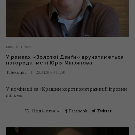
Кіно
Новини
У рамках «Золотої Дзиґи» вручатиметься
нагорода імені Юрія Мінзянова
Telekritika
23.11.2020 11:50
У номінації за «Кращий короткометражний ігровий
фільм».
Поділитись:
Facebook
Twitter