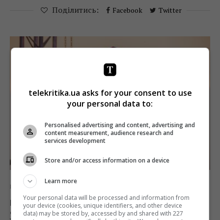
Поділитись:
Facebook
Twitter
telekritika.ua asks for your consent to use
your personal data to:
Personalised advertising and content, advertising and
content measurement, audience research and
services development
Store and/or access information on a device
Learn more
Новини
ТБ
Your personal data will be processed and information from
На «UA: Культура» покажуть прем’єру
your device (cookies, unique identifiers, and other device
фільму «Наодинці» за участю Андрія
data) may be stored by, accessed by and shared with 227