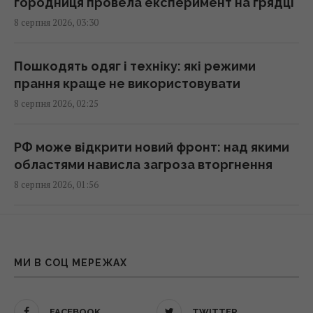
городниця провела експеримент на грядці
07:31 субота, 08 серпня 2026
8 серпня 2026, 03:30
Три Спаси, Успіння та Усікновення:
Пошкодять одяг і техніку: які режими
православний календар на серпень 2026
прання краще не використовувати
07:30 субота, 08 серпня 2026
8 серпня 2026, 02:25
Магнітна буря охопить Землю: свіжий
РФ може відкрити новий фронт: над якими
прогноз на 3 дні (графік)
областями нависла загроза вторгнення
07:10 субота, 08 серпня 2026
8 серпня 2026, 01:56
8 серпня: церковне свято сьогодні, що
Тиждень суцільного везіння: для трьох
потрібно зробити, щоб здійснилося
знаків зодіаку починається біла смуга
бажання
МИ В СОЦ МЕРЕЖАХ
8 серпня 2026, 00:59
06:30 субота, 08 серпня 2026
"Я не залізний": Усик зробив несподівану
FACEBOOK
TWITTER