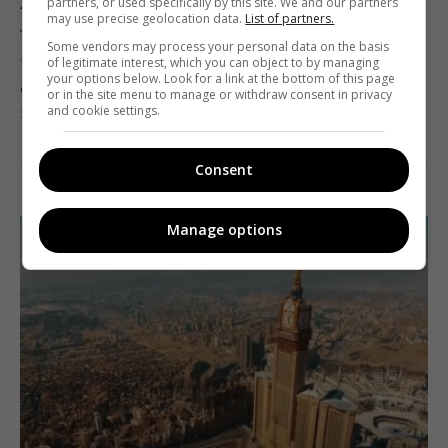
partners, or used specifically by this site. We and our partners
Хливнюка
may use precise geolocation data.
List of partners.
Telekritika
20.11.2020 17:52
Some vendors may process your personal data on the basis
of legitimate interest, which you can object to by managing
your options below. Look for a link at the bottom of this page
Фільм розповідає про те, як мистецтво протистоїть
or in the site menu to manage or withdraw consent in privacy
пропаганді та війні.
and cookie settings.
Поділитись:
Facebook
Twitter
Consent
Manage options