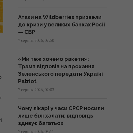
що краще обрати у 2026 році
07:55 п'ятниця, 07 серпня 2026
Атаки на Wildberries призвели
до кризи у великих банках Росії
Камера в під'їзді та у дворі:
— СВР
коли можна встановлювати без
7 серпня 2026, 07:50
згоди сусідів, а коли ні
07:50 п'ятниця, 07 серпня 2026
«Ми теж хочемо ракети»:
Трамп відповів на прохання
"Це просто сафарі": жителі
Зеленського передати Україні
о
Запоріжжя розповіли Reuters
Patriot
про полювання російських
7 серпня 2026, 07:03
дронів
н
,
07:46 п'ятниця, 07 серпня 2026
Чому лікарі у часи СРСР носили
лише білі халати: відповідь
і
7 серпня: церковне свято
здивує багатьох
сьогодні, кому не можна багато
7 серпня 2026, 05:11