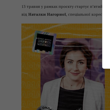
13 травня у рамках проєкту стартує п’ятий (к
від
Наталки Нагорної
, спеціальної кореспо