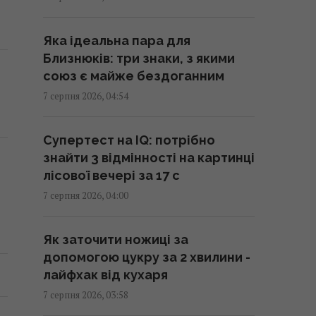
працювати цього дня
07:40 п'ятниця, 07 серпня 2026
Яка ідеальна пара для
Близнюків: три знаки, з якими
Єдиний справді дикий кінь у
союз є майже бездоганним
світі вижив завдяки лише 12
7 серпня 2026, 04:54
тваринам
07:39 п'ятниця, 07 серпня 2026
Супертест на IQ: потрібно
знайти 3 відмінності на картинці
Спаси, День Незалежності та
лісової вечері за 17 с
багато чого іншого: усі свята
7 серпня 2026, 04:00
серпня 2026 року в Україні
07:30 п'ятниця, 07 серпня 2026
Як заточити ножиці за
допомогою цукру за 2 хвилини -
Трамп розлютився через витік
лайфхак від кухаря
інформації про дефіцит запасів
7 серпня 2026, 03:58
зброї у США, – CNN