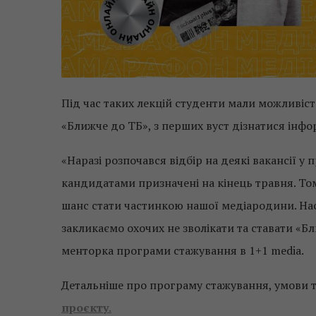
Під час таких лекцій студенти мали можливіс
«Ближче до ТБ», з перших вуст дізнатися інфо
«Наразі розпочався відбір на деякі вакансії у
кандидатами призначені на кінець травня. То
шанс стати частинкою нашої медіародини. Нас
закликаємо охочих не зволікати та ставати «Б
менторка програми стажування в 1+1 media.
Детальніше про програму стажування, умови та
проєкту
.