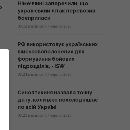
Німеччині заперечили, що
о
український літак перевозив
боєприпаси
08:32 п'ятниця, 07 серпня 2026
РФ використовує українських
військовополонених для
формування бойових
підрозділів, - ISW
08:24 п'ятниця, 07 серпня 2026
і
Синоптикиня назвала точну
дату, коли вже похолоднішає
по всій Україні
ь
08:23 п'ятниця, 07 серпня 2026