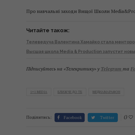
Про навчальні заходи Вищої Школи Media&Pro
Читайте також:
Телеведуча Валентина Хамайко стала ментором 
Высшая школа Media & Production запустит нов
Підписуйтесь на «Телекритику» у
Telegram
та
F
1+1 MEDIA
БЛИЖЧЕ ДО ТБ
МЕДИАМАРАФОН
0
Поділитись:
Facebook
Twitter