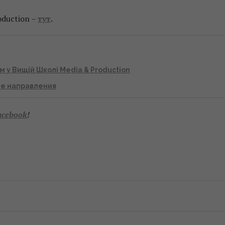
duction –
тут
.
у Вищій Школі Media & Production
ые направления
acebook
!