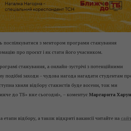
ть поспілкуватися з ментором програми стажування
рмацію про проєкт і як стати його учасником.
 програмі стажування, а онлайн-зустрічі з потенційними
му подібні заходи – чудова нагода нагадати студентам пр
тупна хвиля відбору стажистів буде восени, тож ми
лижче до ТБ» вже сьогодні»
,
– коментує
Маргарита Хару
 етапи відбору, а також відкриті вакансії читайте на
сайт