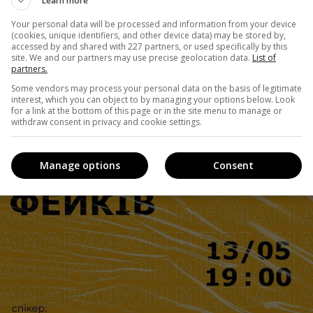
Learn more
інцевий) вебінар марафону на тему
«Факти проти фейкі
Your personal data will be processed and information from your device
(cookies, unique identifiers, and other device data) may be stored by,
ндентки ТСН.
accessed by and shared with 227 partners, or used specifically by this
site. We and our partners may use precise geolocation data.
List of
partners.
Some vendors may process your personal data on the basis of legitimate
interest, which you can object to by managing your options below. Look
for a link at the bottom of this page or in the site menu to manage or
withdraw consent in privacy and cookie settings.
Manage options
Consent