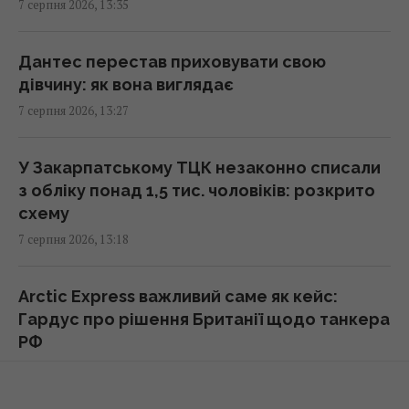
7 серпня 2026, 13:35
Згідно з фен-шуй, ці помилки в спальні
заважають відпочинку: як покращити сон
Дантес перестав приховувати свою
13:30 п'ятниця, 07 серпня 2026
дівчину: як вона виглядає
7 серпня 2026, 13:27
Що означає білий наліт на сливах:
експерти пояснили, для чого він потрібен
У Закарпатському ТЦК незаконно списали
13:21 п'ятниця, 07 серпня 2026
з обліку понад 1,5 тис. чоловіків: розкрито
схему
Безкоштовно без черг: у яких аеропортах
7 серпня 2026, 13:18
Європи можна швидше пройти контроль
13:21 п'ятниця, 07 серпня 2026
Arctic Express важливий саме як кейс:
Гардус про рішення Британії щодо танкера
РФ
Зірка "Одіссеї" Деймон з'явився на публіці
зі своїми доньками-красунями (фото)
7 серпня 2026, 13:15
13:19 п'ятниця, 07 серпня 2026