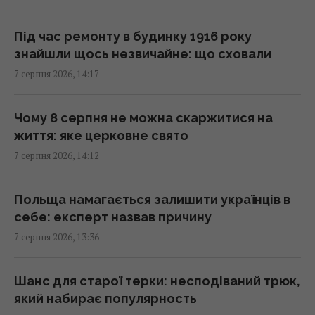
Навіщо залишати серветку на підлозі:
простий трюк для кухні
Під час ремонту в будинку 1916 року
13:54 п'ятниця, 07 серпня 2026
знайшли щось незвичайне: що сховали
7 серпня 2026, 14:17
В Україні стрімко дорожчає оренда: Київ
серед лідерів
Чому 8 серпня не можна скаржитися на
13:51 п'ятниця, 07 серпня 2026
життя: яке церковне свято
7 серпня 2026, 14:12
Люди постійно перебивають інших не
через грубість: причини набагато глибші
Польща намагається залишити українців в
13:31 п'ятниця, 07 серпня 2026
себе: експерт назвав причину
7 серпня 2026, 13:36
Не Galaxy і не Pixel: експерти назвали
найнадійніший смартфон 2026 року
Шанс для старої терки: несподіваний трюк,
13:30 п'ятниця, 07 серпня 2026
який набирає популярность