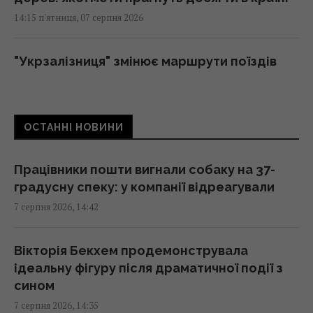
14:15 п'ятниця, 07 серпня 2026
"Укрзалізниця" змінює маршрути поїздів
через безпекову ситуацію: як тепер
доїхати
14:14 п'ятниця, 07 серпня 2026
ОСТАННІ НОВИНИ
Козли-зрадники допомогли знищити своїх
Працівники пошти вигнали собаку на 37-
родичів на цілому архіпелазі
градусну спеку: у компанії відреагували
14:10 п'ятниця, 07 серпня 2026
7 серпня 2026, 14:42
Чоловік врятував спраглого лелеку під час
Вікторія Бекхем продемонструвала
40-градусної спеки: зворушливе відео
ідеальну фігуру після драматичної події з
14:00 п'ятниця, 07 серпня 2026
сином
7 серпня 2026, 14:35