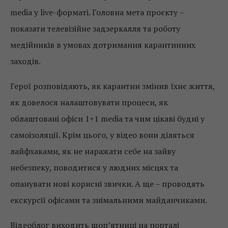
media у live-форматі. Головна мета проєкту –
показати телевізійне задзеркалля та роботу
медійників в умовах дотримання карантинних
заходів.
Герої розповідають, як карантин змінив їхнє життя,
як довелося налаштовувати процеси, як
облаштовані офіси 1+1 media та чим цікаві будні у
самоізоляції. Крім цього, у відео вони діляться
лайфхаками, як не наражати себе на зайву
небезпеку, поводитися у людних місцях та
опанувати нові корисні звички. А ще – проводять
екскурсії офісами та знімальними майданчиками.
Відеоблог виходить щоп’ятниці на порталі