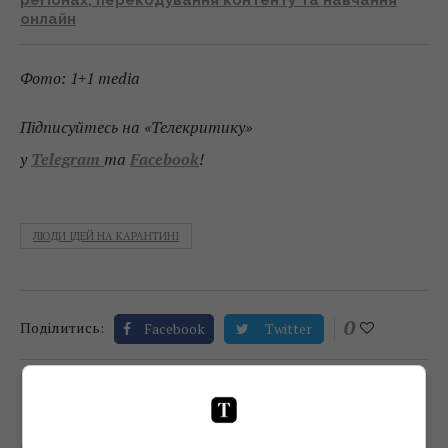
онлайн
Фото: 1+1 media
Підписуйтесь на «Телекритику»
у
Telegram
та
Facebook
!
ЛЮДИ ІДЕЙ НА КАРАНТИНІ
0
Поділитись:
Facebook
Twitter
TELEKRITIKA