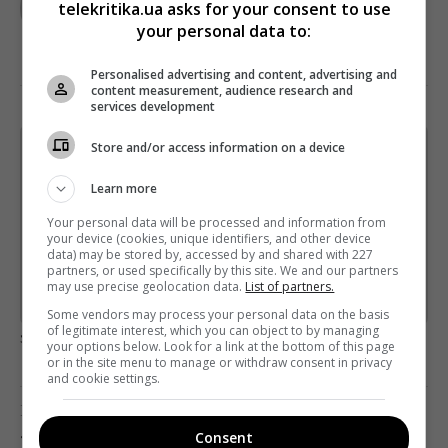
telekritika.ua asks for your consent to use
your personal data to:
Personalised advertising and content, advertising and
content measurement, audience research and
services development
Store and/or access information on a device
Щотижневий лист з найцікавішим.
Пишемо з любов'ю
!
Learn more
Підпишіться ще раз, якщо не отримуєте від нас листи
Your personal data will be processed and information from
your device (cookies, unique identifiers, and other device
*
Підписатись→
data) may be stored by, accessed by and shared with 227
partners, or used specifically by this site. We and our partners
may use precise geolocation data.
List of partners.
Предоставлено SendPulse
Some vendors may process your personal data on the basis
of legitimate interest, which you can object to by managing
загрузка...
your options below. Look for a link at the bottom of this page
or in the site menu to manage or withdraw consent in privacy
and cookie settings.
Попередня стаття
«1+1» ЗНІМАЄ НОВИЙ СЕЗОН КОМЕДІЙНОГО
Consent