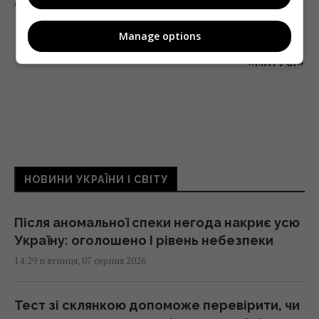
СЕРІАЛУ «СИДОРЕНКО-СИДОРЕНКО»
Наступна стаття
Manage options
НА ТЕТ ПОКАЖУТЬ КОМЕДІЙНИЙ СЕРІАЛ
«МАТУСІ»
НОВИНИ УКРАЇНИ І СВІТУ
Після аномальної спеки негода накриє усю
Україну: оголошено І рівень небезпеки
14:29 п'ятниця, 07 серпня 2026
Тест зі склянкою допоможе перевірити, чи