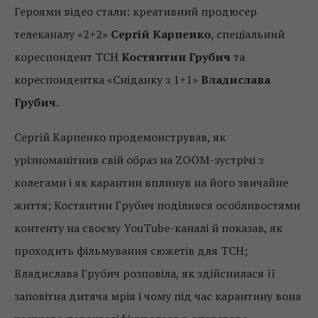
Героями відео стали: креативний продюсер
телеканалу «2+2»
Сергій Карпенко
, спеціальний
кореспондент ТСН
Костянтин Грубич
та
кореспондентка «Сніданку з 1+1»
Владислава
Грубич
.
Сергій Карпенко продемонстрував, як
урізноманітнив свій образ на ZOOM-зустрічі з
колегами і як карантин вплинув на його звичайне
життя; Костянтин Грубич поділився особливостями
контенту на своєму YouTube-каналі й показав, як
проходить фільмування сюжетів для ТСН;
Владислава Грубич розповіла, як здійснилася її
заповітна дитяча мрія і чому під час карантину вона