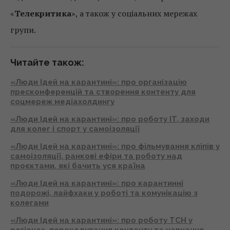
«
Телекритика
», а також у соціальних мережах
групи.
Читайте також:
«Люди Ідей на карантині»: про організацію
пресконференцій та створення контенту для
соцмереж медіахолдингу
«Люди Ідей на карантині»: про роботу IT, заходи
для колег і спорт у самоізоляції
«Люди Ідей на карантині»: про фільмування кліпів у
самоізоляції, ранкові ефіри та роботу над
проєктами, які бачить уся країна
«Люди Ідей на карантині»: про карантинні
подорожі, лайфхаки у роботі та комунікацію з
колегами
«Люди Ідей на карантині»: про роботу ТСН у
регіонах, перекодування контенту та навчання