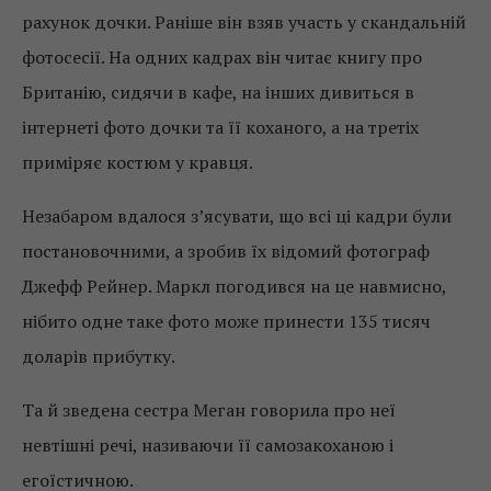
рахунок дочки. Раніше він взяв участь у скандальній
фотосесії. На одних кадрах він читає книгу про
Британію, сидячи в кафе, на інших дивиться в
інтернеті фото дочки та її коханого, а на третіх
приміряє костюм у кравця.
Незабаром вдалося з’ясувати, що всі ці кадри були
постановочними, а зробив їх відомий фотограф
Джефф Рейнер. Маркл погодився на це навмисно,
нібито одне таке фото може принести 135 тисяч
доларів прибутку.
Та й зведена сестра Меган говорила про неї
невтішні речі, називаючи її самозакоханою і
егоїстичною.