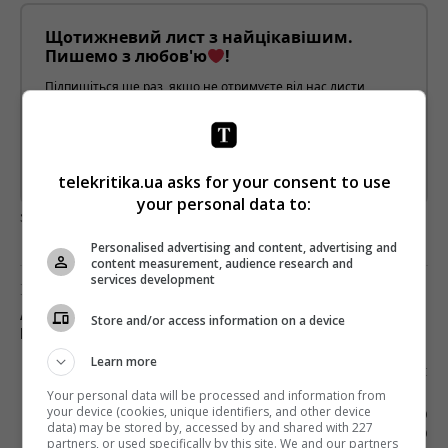
Щотижневий лист з найцікавішим.
Пишемо з любов'ю
!
Підпишіться ще раз, якщо не отримуєте від нас листи
*
Підписатись→
telekritika.ua asks for your consent to use
Предоставлено SendPulse
your personal data to:
загрузка...
Personalised advertising and content, advertising and
content measurement, audience research and
services development
Попередня стаття
АНАЛІТИКИ: АМЕРИКАНСЬКІ ЖУРНАЛІСТИ
Store and/or access information on a device
ІГНОРУЮТЬ ЖУРНАЛІСТОК У TWITTER
Learn more
Наступна стаття
Your personal data will be processed and information from
«КАННСЬКІ ЛЕВИ»: ТЕСТ НА ВАГІТНІСТЬ І
your device (cookies, unique identifiers, and other device
ПАЛАЮЧА КУРКА СТАЛИ НАЙКРАЩОЮ
data) may be stored by, accessed by and shared with 227
ДРУКОВАНОЮ РЕКЛАМОЮ
partners, or used specifically by this site. We and our partners