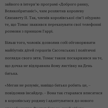
зайвого в інтерв’ю програмі «Доброго ранку,
Великобританіє!», чим розлютив королеву
Єлизавету II. Так, членів королівської сім’ї обурило
те, що Томас зважився переказувати свої телефонні
розмови з принцом Гаррі.
Більш того, чоловік дозволив собі обговорювати
майбутніх дітей герцогів Сассекських і політичні
погляди свого зятя. Томас також поскаржився на те,
що дочка не відправила йому листівку на День
батька.
«Меган не розуміє, навіщо батько робить це, –
повідомив інсайдер. – Вона так старалася вписатися
в королівську родину і адаптуватися до нового