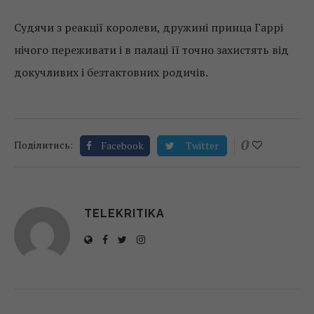
Судячи з реакції королеви, дружині принца Гаррі
нічого переживати і в палаці її точно захистять від
докучливих і безтактовних родичів.
0
Поділитись:
Facebook
Twitter
TELEKRITIKA