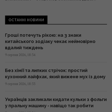
цілі
18:00 неділя, 09 серпня 2026
ОСТАННІ НОВИНИ
У єгипетських гробницях знаходили мед
віком у тисячі років: чому він не псується
Гроші потечуть рікою: на 3 знаки
17:34 неділя, 09 серпня 2026
китайського зодіаку чекає неймовірно
вдалий тиждень
9 серпня 2026, 18:34
Україна з прохача допомоги
перетворилася на зразкового союзника
США, - The Atlantic
Без хімії та липких стрічок: простий
17:31 неділя, 09 серпня 2026
кухонний лайфхак, який вижене мух із дому
9 серпня 2026, 18:33
Чи справді салат корисніший за
бутерброд: експерти дали несподівану
Українців закликали кидати кульки з фольги
відповідь
у пральну машину - навіщо так робити
17:29 неділя, 09 серпня 2026