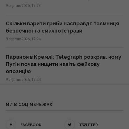
17:00 неділя, 09 серпня 2026
9 серпня 2026, 17:28
Ескалація повітряної війни призвела до
Скільки варити гриби насправді: таємниця
росту жертв серед мирного населення
безпечної та смачної страви
України, – CNN
9 серпня 2026, 17:24
16:56 неділя, 09 серпня 2026
Параноя в Кремлі: Telegraph розкрив, чому
Метеозалежність – це не міф: лікарка
Путін почав нищити навіть фейкову
розповіла про вплив погоди на здоров’я
опозицію
людей
9 серпня 2026, 17:23
16:56 неділя, 09 серпня 2026
З чого професійні прибиральниці завжди
Генріх VIII буквально жив у хмарі парфумів:
починають прибирання на кухні: більшість
МИ В СОЦ МЕРЕЖАХ
причина була далеко не королівською
робить навпаки
16:42 неділя, 09 серпня 2026
9 серпня 2026, 16:55
FACEBOOK
TWITTER