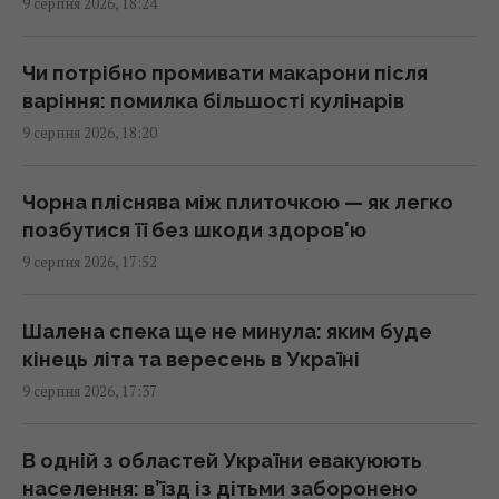
9 серпня 2026, 18:24
У 1946 році люди послали сигнал на Місяць:
Чи потрібно промивати макарони після
відповідь прийшла через 2,5 секунди
варіння: помилка більшості кулінарів
17:28 неділя, 09 серпня 2026
9 серпня 2026, 18:20
10 серпня: церковне свято сьогодні, чому
Чорна пліснява між плиточкою — як легко
цього дня треба погладити чорного кота
позбутися її без шкоди здоров'ю
17:10 неділя, 09 серпня 2026
9 серпня 2026, 17:52
У РФ кажуть про пуски Х-101 із носіїв КАБів
Шалена спека ще не минула: яким буде
Су-34: аналітики оцінили, чи це можливо
кінець літа та вересень в Україні
17:01 неділя, 09 серпня 2026
9 серпня 2026, 17:37
Гороскоп на 10 серпня: Левам – діяти
В одній з областей України евакуюють
сміливіше, Тельцям – вибачення
населення: в’їзд із дітьми заборонено