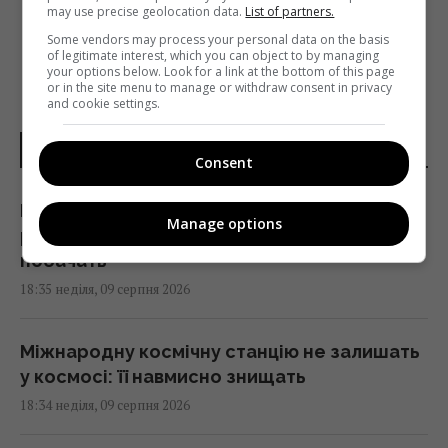
may use precise geolocation data.
List of partners.
Some vendors may process your personal data on the basis
of legitimate interest, which you can object to by managing
your options below. Look for a link at the bottom of this page
or in the site menu to manage or withdraw consent in privacy
and cookie settings.
НОВИНИ УКРАЇНИ І СВІТУ
Consent
Куди з полиць магазинів зникла популярна
Manage options
риба івасі і чому українці її більше не
побачать
18:35 неділя, 09 серпня 2026
Міжнародну космічну станцію не залишать
у космосі: її навмисно знищать
18:34 неділя, 09 серпня 2026