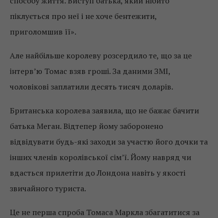
способу життя. Виступ батька, який нібито
піклується про неї і не хоче бентежити,
приголомшив її».
Але найбільше королеву розсердило те, що за це
інтерв’ю Томас взяв гроші. За даними ЗМІ,
чоловікові заплатили десять тисяч доларів.
Британська королева заявила, що не бажає бачити
батька Меган. Відтепер йому заборонено
відвідувати будь-які заходи за участю його дочки та
інших членів королівської сім’ї. Йому навряд чи
вдасться прилетіти до Лондона навіть у якості
звичайного туриста.
Це не перша спроба Томаса Маркла збагатитися за