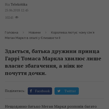
Від
Telekritika
25.06.2018 12:45
10245
Головна
Новини
Королева лютує: чому сім`я
Меган Маркл в опалі у Єлизавети II
Здається, батька дружини принца
Гаррі Томаса Маркла хвилює лише
власне збагачення, а ніяк не
почуття дочки.
Поділитись:
Facebook
Twitter
Нещодавно батько Меган Маркл розповів багато