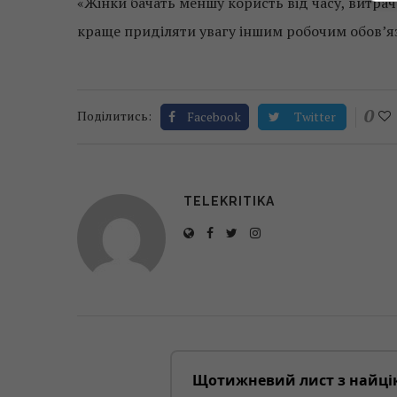
«Жінки бачать меншу користь від часу, витра
краще приділяти увагу іншим робочим обов’яз
0
Поділитись:
Facebook
Twitter
TELEKRITIKA
Щотижневий лист з найці