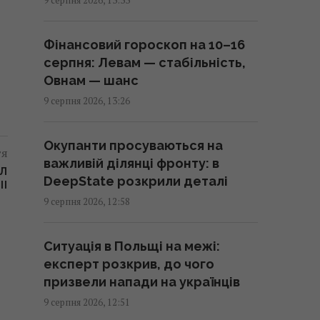
індукційна: яка плита готує їжу
найшвидше
Фінансовий гороскоп на 10–16
13:30 неділя, 09 серпня 2026
серпня: Левам — стабільність,
Овнам — шанс
Три знаки Зодіаку ось-ось
9 серпня 2026, 13:26
попрощаються з самотністю та
знайдуть кохання
Окупанти просуваються на
13:30 неділя, 09 серпня 2026
тя
важливій ділянці фронту: в
КЛ
DeepState розкрили деталі
II
Історія про те, що "поляки не
9 серпня 2026, 12:58
дають Україні МіГи" - неправда:
посол роз’яснив ситуацію
Ситуація в Польщі на межі:
13:18 неділя, 09 серпня 2026
експерт розкрив, до чого
призвели напади на українців
Одна чашка цього напою на
9 серпня 2026, 12:51
день може допомогти печінці, -