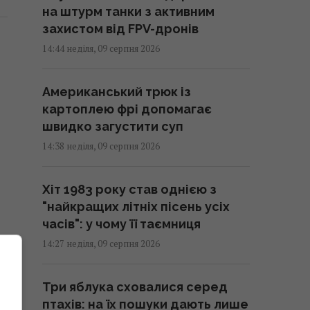
на штурм танки з активним
захистом від FPV-дронів
14:44 неділя, 09 серпня 2026
Американський трюк із
картоплею фрі допомагає
швидко загустити суп
14:38 неділя, 09 серпня 2026
Хіт 1983 року став однією з
"найкращих літніх пісень усіх
часів": у чому її таємниця
14:27 неділя, 09 серпня 2026
Три яблука сховалися серед
птахів: на їх пошуки дають лише