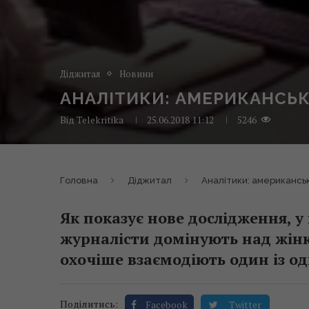
Діджитал
Новини
АНАЛІТИКИ: АМЕРИКАНСЬК
Від
Telekritika
25.06.2018 11:12
5246
Головна
Діджитал
Аналітики: американськ
Як показує нове дослідження, у
журналісти домінують над жін
охочіше взаємодіють один із о
Поділитись:
Facebook
Twitter