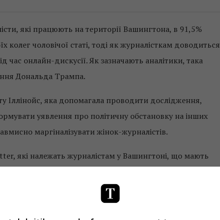
істи, які працюють на території Вашингтона, в 91,5%
х колег чоловічої статі, тоді як журналісткам доводиться
д час онлайн-дискусії. Як зазначають аналітики, така
ління Дональда Трампа.
ату Іллінойс, яка допомагала проводити дослідження,
ормувати уявлення про політичну обстановку на інших
навмисно маргіналізувати жінок-журналістів.
tter, які належать журналістам у Вашингтоні, що мають
ловіки набагато частіше твітять, відповідають на твіти
ше підписників у соцмережі.
tter, є ще одним прикладом, що показує, що жінки не