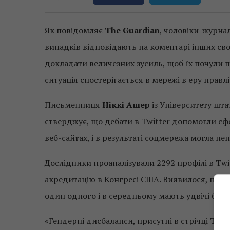
Як повідомляє
The Guardian
, чоловіки-журнал
випадків відповідають на коментарі інших свої
докладати величезних зусиль, щоб їх почули пі
ситуація спостерігається в мережі в еру прав
Письменниця
Ніккі Ашер
із Університету шт
стверджує, що дебати в Twitter допомогли сф
веб-сайтах, і в результаті соцмережа могла не
Дослідники проаналізували 2292 профілі в Twi
акредитацію в Конгресі США. Виявилося, що чо
один одного і в середньому мають удвічі біль
«Гендерні дисбаланси, присутні в стрічці Twi