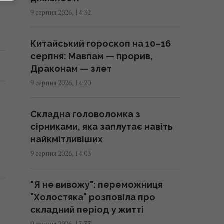
американський крейсер
9 серпня 2026, 14:32
13:57 неділя, 09 серпня 2026
Китайський гороскоп на 10–16
Ціль Росії №1: The Times
серпня: Мавпам — прорив,
розповів, як працює
Драконам — злет
український загін "глибоких
9 серпня 2026, 14:20
ударів" по РФ
13:55 неділя, 09 серпня 2026
Складна головоломка з
сірниками, яка заплутає навіть
Зарядка електрокара від
найкмітливіших
розетки у квартирі може
9 серпня 2026, 14:03
обернутися серйозними
проблемами, - електрик
"Я не вивожу": переможниця
13:48 неділя, 09 серпня 2026
"Холостяка" розповіла про
складний період у житті
Газова, електрична чи
9 серпня 2026, 13:33