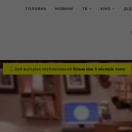
ГОЛОВНА
НОВИНИ
ТБ
КІНО
ДІ
Цей матеріал опублікований
більш ніж 5 місяців тому