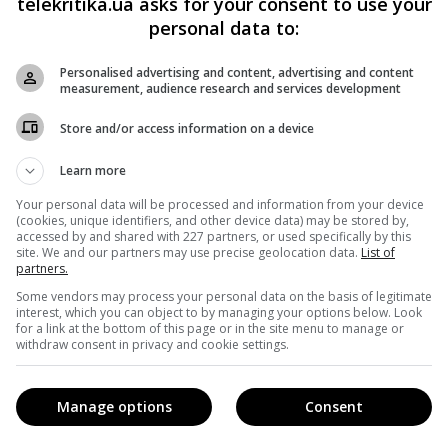
telekritika.ua asks for your consent to use your
свою творчу працю», – йдеться в доповіді.
personal data to:
політичній журналістиці, превалювання чоловічого думки
Personalised advertising and content, advertising and content
measurement, audience research and services development
становище, йдеться в доповіді.
Store and/or access information on a device
х Twitter, які були зібрані в 2017 році.
Learn more
 в тому, що чоловіки-журналісти посилюють свою
Your personal data will be processed and information from your device
(cookies, unique identifiers, and other device data) may be stored by,
ть до дискусії своїх колег однієї з ними статі, тоді як
accessed by and shared with 227 partners, or used specifically by this
site. We and our partners may use precise geolocation data.
List of
 одна з одною.
partners.
Some vendors may process your personal data on the basis of legitimate
більшою імовірністю читатимуть повідомлення і коментарі
interest, which you can object to by managing your options below. Look
for a link at the bottom of this page or in the site menu to manage or
ше шансів бути почутими. Ще один плюс журналістів
withdraw consent in privacy and cookie settings.
ювати свої акаунти твітами набагато частіше, тоді як жін
 тільки під час роботи в редакції, а й у домашніх справах
Manage options
Consent