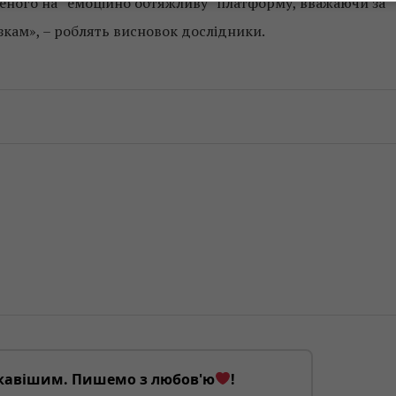
ченого на “емоційно обтяжливу” платформу, вважаючи за
кам», – роблять висновок дослідники.
кавішим. Пишемо з любов'ю
!