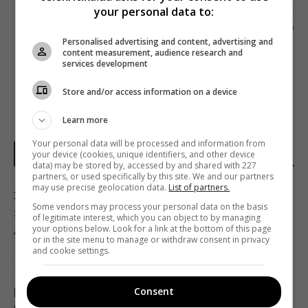
Наступна стаття
your personal data to:
ВАСИЛЬ ГОЛОВАНОВ ПРИЄДНАВСЯ ДО
КОМАНДИ «МЕДІА ГРУПА УКРАЇНА»
Personalised advertising and content, advertising and
content measurement, audience research and
services development
Store and/or access information on a device
Learn more
Your personal data will be processed and information from
НОВИНИ УКРАЇНИ І СВІТУ
your device (cookies, unique identifiers, and other device
data) may be stored by, accessed by and shared with 227
partners, or used specifically by this site. We and our partners
may use precise geolocation data.
List of partners.
За чотири роки війна зазнала ключової
Some vendors may process your personal data on the basis
зміни, що дуже не подобається Путіну, -
of legitimate interest, which you can object to by managing
ABC News
your options below. Look for a link at the bottom of this page
or in the site menu to manage or withdraw consent in privacy
18:12 неділя, 09 серпня 2026
and cookie settings.
Consent
Гороскоп на 10 серпня за картами Таро: