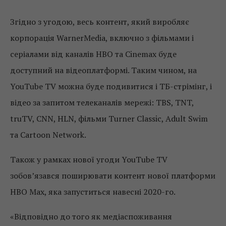
Згідно з угодою, весь контент, який виробляє
корпорація WarnerMedia, включно з фільмами і
серіалами від каналів HBO та Cinemax буде
доступний на відеоплатформі. Таким чином, на
YouTube TV можна буде подивитися і ТБ-стрімінг, і
відео за запитом телеканалів мережі: TBS, TNT,
truTV, CNN, HLN, фільми Turner Classic, Adult Swim
та Cartoon Network.
Також у рамках нової угоди YouTube TV
зобов’язався поширювати контент нової платформи
HBO Max, яка запуститься навесні 2020-го.
«Відповідно до того як медіаспоживання