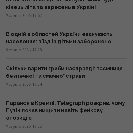
17:00 неділя, 09 серпня 2026
кінець літа та вересень в Україні
9 серпня 2026, 17:37
Ескалація повітряної війни призвела до
росту жертв серед мирного населення
В одній з областей України евакуюють
України, – CNN
населення: в’їзд із дітьми заборонено
16:56 неділя, 09 серпня 2026
9 серпня 2026, 17:28
Метеозалежність – це не міф: лікарка
Скільки варити гриби насправді: таємниця
розповіла про вплив погоди на здоров’я
безпечної та смачної страви
людей
9 серпня 2026, 17:24
16:56 неділя, 09 серпня 2026
Параноя в Кремлі: Telegraph розкрив, чому
Генріх VIII буквально жив у хмарі парфумів:
Путін почав нищити навіть фейкову
причина була далеко не королівською
опозицію
16:42 неділя, 09 серпня 2026
9 серпня 2026, 17:23