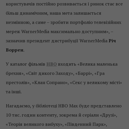
користувачів постійно розвивається і ринок стає все
більш динамічним, наша мета залишається
незмінною, а саме – зробити портфоліо телевізійних
мереж WarnerMedia максимально доступним», –
зазначив президент дистрибуції WarnerMedia
Річ
Воррен
.
У каталог фільмів
HBO
входить «Велика маленька
брехня», «Світ дикого Заходу», «Баррі», «Гра
престолів», «Клан Сопрано», «Секс у великому місті»
та інші.
Нагадаємо, у бібліотеці HBO Max буде представлено
10 тис. годин контенту, зокрема й серіали «Друзі»,
«Теорія великого вибуху», «Південний Парк»,