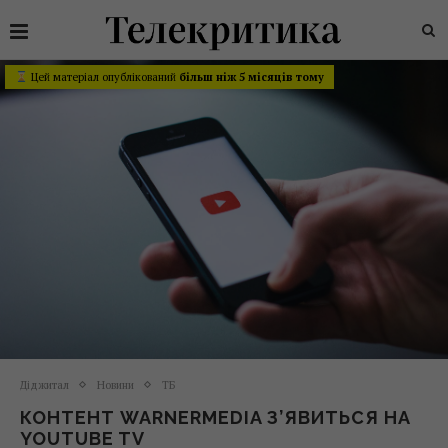
Цей матеріал опублікований
більш ніж 5 місяців тому
Діджитал
Новини
ТБ
КОНТЕНТ WARNERMEDIA З’ЯВИТЬСЯ НА
YOUTUBE TV