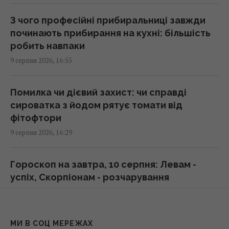
Атаки на Wildberries можуть створити нові
З чого професійні прибиральниці завжди
проблеми для економіки РФ: у WSJ
починають прибирання на кухні: більшість
розкрили деталі
робить навпаки
16:36 неділя, 09 серпня 2026
9 серпня 2026, 16:55
Експерти радять вимірювати пульс перед
Помилка чи дієвий захист: чи справді
сном: для чого це потрібно
сироватка з йодом рятує томати від
16:26 неділя, 09 серпня 2026
фітофтори
9 серпня 2026, 16:29
Удосконалені "Герані" ворога: експерт
оцінив загрозу та розкрив спосіб протидії
Гороскоп на завтра, 10 серпня: Левам -
16:09 неділя, 09 серпня 2026
успіх, Скорпіонам - розчарування
9 серпня 2026, 16:05
Надто товсте утеплення будинку може
виявитися марною витратою грошей
Народжені у конкретні чотири місяці
МИ В СОЦ МЕРЕЖАХ