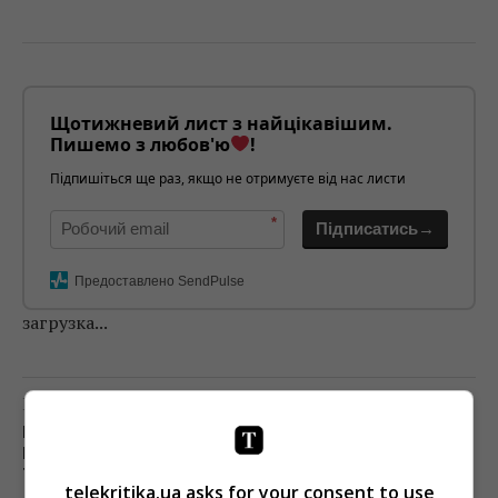
Щотижневий лист з найцікавішим.
Пишемо з любов'ю
!
Підпишіться ще раз, якщо не отримуєте від нас листи
*
Підписатись→
Предоставлено SendPulse
загрузка...
Попередня стаття
МІНКУЛЬТУРИ ПРОДОВЖУЄ КОНКУРС НА
ПОСАДУ ГЕНДИРЕКТОРА ДИРЕКТОРАТУ МЕДІА
ТА ІНФОРМПОЛІТИКИ
telekritika.ua asks for your consent to use