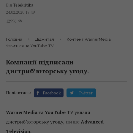
Від
Telekritika
24.02.2020 17:49
12996
Головна
Діджитал
Контент WarnerMedia
з’явиться на YouTube TV
Компанії підписали
дистриб’юторську угоду.
Поділитись:
Facebook
Twitter
WarnerMedia
та
YouTube
TV уклали
дистриб’юторську угоду,
пише
Advanced
Television
.