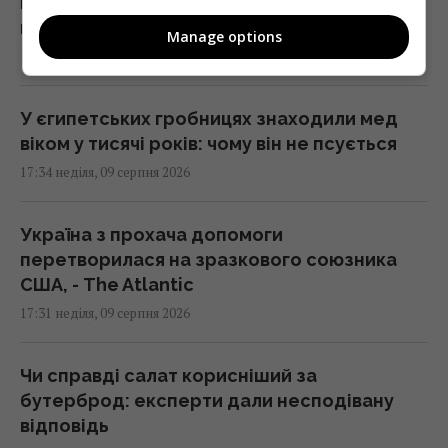
Близнюкам – старі переконання, Дівам –
цілі
Manage options
18:00 неділя, 09 серпня 2026
У єгипетських гробницях знаходили мед
віком у тисячі років: чому він не псується
17:34 неділя, 09 серпня 2026
Україна з прохача допомоги
перетворилася на зразкового союзника
США, - The Atlantic
17:31 неділя, 09 серпня 2026
Чи справді салат корисніший за
бутерброд: експерти дали несподівану
відповідь