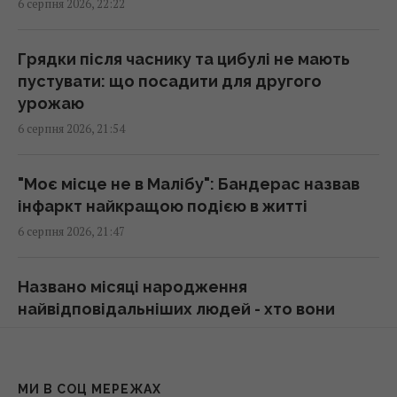
6 серпня 2026, 22:22
Ці знаки на долоні є не у всіх: що вони
Грядки після часнику та цибулі не мають
означають
пустувати: що посадити для другого
20:45 четвер, 06 серпня 2026
урожаю
6 серпня 2026, 21:54
Дістатися "нуля" стає майже неможливим
завданням, - Business Insider
"Моє місце не в Малібу": Бандерас назвав
20:18 четвер, 06 серпня 2026
інфаркт найкращою подією в житті
6 серпня 2026, 21:47
Після скандалу у Федерації футболу
Інфантіно зберіг посаду, хоча Європа йому
Названо місяці народження
не вірить
найвідповідальніших людей - хто вони
20:11 четвер, 06 серпня 2026
6 серпня 2026, 20:47
Нікітюк з однорічним сином вирушила на
М'ята збереже аромат та свіжість: як
МИ В СОЦ МЕРЕЖАХ