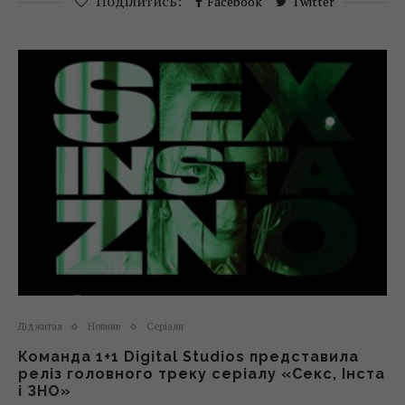
Поділитись:
Facebook
Twitter
Діджитал
Новини
Серіали
Команда 1+1 Digital Studios представила
реліз головного треку серіалу «Секс, Інста
і ЗНО»