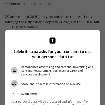
Telekritika
16.11.2020 12:26
25 листопада 2020 року на відеоплатформі 1+1 video
відбудеться прем’єра серіалу «Секс, Інста і ЗНО» від
1+1 Digital Studios.
Поділитись:
Facebook
Twitter
telekritika.ua asks for your consent to use
your personal data to:
Personalised advertising and content, advertising and
content measurement, audience research and
services development
Store and/or access information on a device
Learn more
Your personal data will be processed and information from