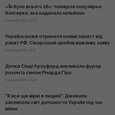
Чим Україна може знищувати "Іскандери":
«Їй було всього 26»: померла популярна
експерти назвали єдиний реальний варіант
блогерка, яка надихала мільйони
21:24 четвер, 06 серпня 2026
6 серпня 2026, 22:53
Частина ракети SpaceX розбилася об
Україна може отримати новий захист від
Місяць: вчені розповіли про побачене в
ракет РФ: Сікорський зробив важливу заяву
телескоп
6 серпня 2026, 22:51
20:58 четвер, 06 серпня 2026
Дочка Сінді Кроуфорд викликала фурор
Китай оточив пустелю деревами: через
разом із сином Річарда Гіра
роки вона почала поглинати більше CO₂
6 серпня 2026, 22:24
20:52 четвер, 06 серпня 2026
"Я все ще вірю в людей": Джамала
"Стародавній" римський театр, популярний
закликала світ допомогти Україні під час
серед туристів, виявився підробкою
війни
20:49 четвер, 06 серпня 2026