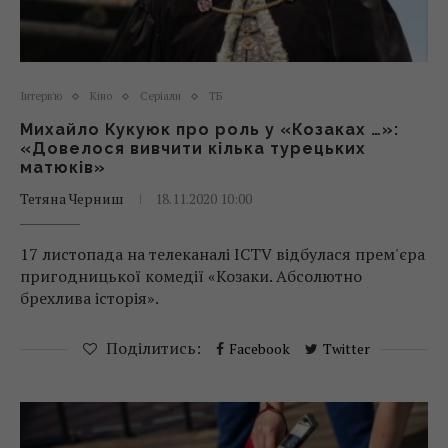
Інтерв'ю
Кіно
Серіали
ТБ
Михайло Кукуюк про роль у «Козаках …»:
«Довелося вивчити кілька турецьких
матюків»
Тетяна Черниш
18.11.2020 10:00
17 листопада на телеканалі ICTV відбулася прем'єра
пригодницької комедії «Козаки. Абсолютно
брехлива історія».
Поділитись:
Facebook
Twitter