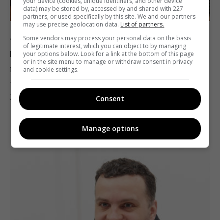
your device (cookies, unique identifiers, and other device
data) may be stored by, accessed by and shared with 227
partners, or used specifically by this site. We and our partners
may use precise geolocation data.
List of partners.
Some vendors may process your personal data on the basis
Аналітика
Кіно
of legitimate interest, which you can object to by managing
Бокс-офіс: «Відьми» знову показали зуби
your options below. Look for a link at the bottom of this page
or in the site menu to manage or withdraw consent in privacy
Максим Черкас
13.11.2020 17:00
and cookie settings.
Лідер минулого тижня втримав перше місце.
Consent
Поділитись:
Facebook
Twitter
Manage options