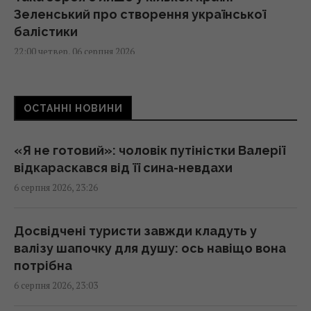
Зеленський про створення української
балістики
22:00 четвер, 06 серпня 2026
"Динамо" здобуло важливу перемогу у
ОСТАННІ НОВИНИ
кваліфікації Ліги конференцій
21:57 четвер, 06 серпня 2026
«Я не готовий»: чоловік путіністки Валерії
відкараскався від її сина-невдахи
Анчоуси чи сардини: яка риба корисніша
6 серпня 2026, 23:26
21:47 четвер, 06 серпня 2026
Досвідчені туристи завжди кладуть у
В Україну може потрапити антидронова
валізу шапочку для душу: ось навіщо вона
ракета CM-70 з Канади, - ЗМІ
потрібна
21:42 четвер, 06 серпня 2026
6 серпня 2026, 23:03