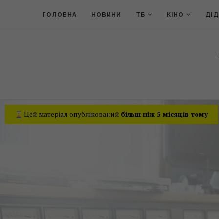
ГОЛОВНА
НОВИНИ
ТБ
КІНО
ДІ
Цей матеріал опублікований
більш ніж 5 місяців тому