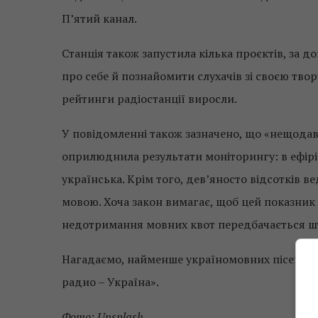
П’ятий канал.
Станція також запустила кілька проєктів, за
про себе й познайомити слухачів зі своєю твор
рейтинги радіостанції виросли.
У повідомленні також зазначено, що «нещода
оприлюднила результати моніторингу: в ефірі
українська. Крім того, дев’яносто відсотків 
мовою. Хоча закон вимагає, щоб цей показник 
недотримання мовних квот передбачається штр
Нагадаємо, найменше україномовних пісень 
радио – Україна».
Фото: Unsplash