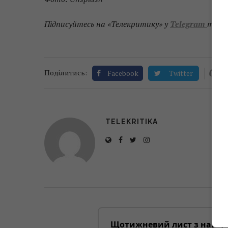
Підписуйтесь на «Телекритику» у
Telegram
та
F
0
Поділитись:
Facebook
Twitter
TELEKRITIKA
Щотижневий лист з найці