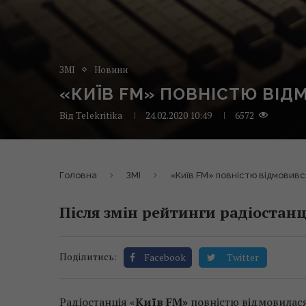
ЗМІ
Новини
«КИЇВ FM» ПОВНІСТЮ ВІД
Від
Telekritika
24.02.2020 10:49
6572
Головна
ЗМІ
«Київ FM» повністю відмовивс
Після змін рейтинги радіостанц
Поділитись:
Facebook
Twitter
Радіостанція «
Київ FM»
повністю відмовилася