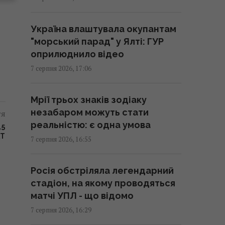
ціна в чеку вища за цінник
16:18 п'ятниця, 07 серпня 2026
Україна влаштувала окупантам
"морський парад" у Ялті: ГУР
Чи люблять коти своїх
оприлюднило відео
господарів так само, як собаки:
7 серпня 2026, 17:06
ось що виявила наука
16:17 п'ятниця, 07 серпня 2026
Мрії трьох знаків зодіаку
незабаром можуть стати
тя
У кримінальній справі ринку
реальністю: є одна умова
,5
"Столичний" матеріалами стали
АТ
7 серпня 2026, 16:55
дописи про підтримку ЗСУ, - ЗМІ
16:06 п'ятниця, 07 серпня 2026
Росія обстріляла легендарний
стадіон, на якому проводяться
У червні – 30 бомб, у липні –
матчі УПЛ - що відомо
понад 50: в ОВА заявили про
7 серпня 2026, 16:29
посилення авіаударів по Сумах