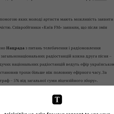
 допомогою яких молоді артисти мають можливість заявити
чістю. Співробітники «Київ FM» заявили, що після змін
вно
Нацрада
з питань телебачення і радіомовлення
 загальнонаціональних радіостанцій кожна друга пісня –
ведучих національних радіостанцій ведуть ефір українсько
становив трохи більше ніж половину ефірного часу. За
аф – 5% від загальної суми ліцензійного збору».
на
станціях
«Радіо П’ятниця», «Наше радіо» та «Русское