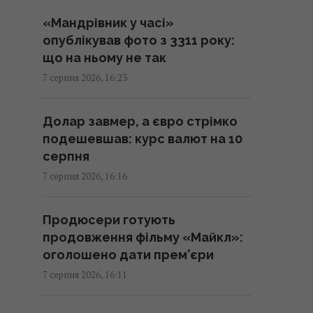
16:04 п'ятниця, 07 серпня 2026
«Мандрівник у часі»
опублікував фото з 3311 року:
Без перегляду прайс-кепів
що на ньому не так
Україні буде складніше
7 серпня 2026, 16:23
імпортувати електроенергію
взимку, – Центр Разумкова
Долар завмер, а євро стрімко
16:04 п'ятниця, 07 серпня 2026
подешевшав: курс валют на 10
серпня
Нацбанк посилив гривню до
7 серпня 2026, 16:16
євро: офіційний курс валют на
понеділок
Продюсери готують
15:56 п'ятниця, 07 серпня 2026
продовження фільму «Майкл»:
оголошено дати прем’єри
Кіборга Оловаренка шостий рік
7 серпня 2026, 16:11
судять через конфлікт з
агітаторами Шарія, – Аронець