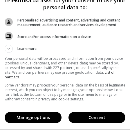
telekritika.ua asks for your consent to use your
personal data to:
acebook
!
Personalised advertising and content, advertising and content
measurement, audience research and services development
Store and/or access information on a device
Learn more
Your personal data will be processed and information from your device
(cookies, unique identifiers, and other device data) may be stored by,
accessed by and shared with 227 partners, or used specifically by this
site. We and our partners may use precise geolocation data.
List of
partners.
Some vendors may process your personal data on the basis of legitimate
interest, which you can object to by managing your options below. Look
for a link at the bottom of this page or in the site menu to manage or
withdraw consent in privacy and cookie settings.
Manage options
Consent
кавішим. Пишемо з любов'ю
!