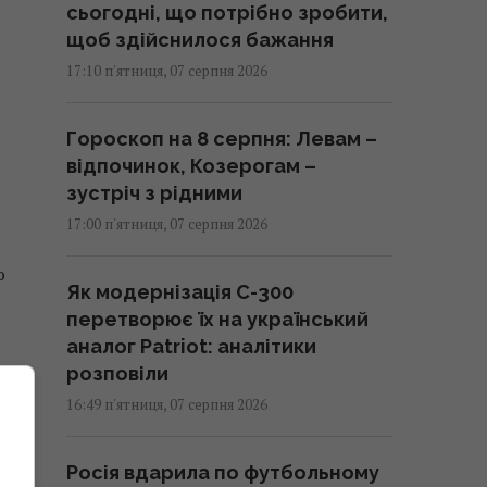
сьогодні, що потрібно зробити,
щоб здійснилося бажання
17:10 п'ятниця, 07 серпня 2026
Гороскоп на 8 серпня: Левам –
відпочинок, Козерогам –
зустріч з рідними
17:00 п'ятниця, 07 серпня 2026
ю
Як модернізація С-300
перетворює їх на український
аналог Patriot: аналітики
розповіли
16:49 п'ятниця, 07 серпня 2026
Росія вдарила по футбольному