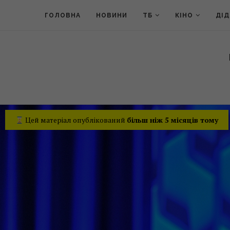
ГОЛОВНА
НОВИНИ
ТБ
КІНО
ДІ
Цей матеріал опублікований
більш ніж 5 місяців тому