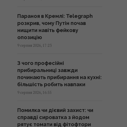
16:42 неділя, 09 серпня 2026
Параноя в Кремлі: Telegraph
Атаки на Wildberries можуть
розкрив, чому Путін почав
створити нові проблеми для
нищити навіть фейкову
економіки РФ: у WSJ розкрили
опозицію
деталі
9 серпня 2026, 17:23
16:36 неділя, 09 серпня 2026
З чого професійні
Експерти радять вимірювати
прибиральниці завжди
пульс перед сном: для чого це
починають прибирання на кухні:
потрібно
більшість робить навпаки
16:26 неділя, 09 серпня 2026
9 серпня 2026, 16:55
Удосконалені "Герані" ворога:
Помилка чи дієвий захист: чи
експерт оцінив загрозу та
справді сироватка з йодом
розкрив спосіб протидії
рятує томати від фітофтори