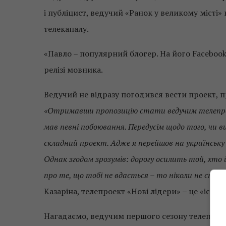
і публіцист, ведучий «Ранок у великому місті»
телеканалу.
«Павло – популярний блогер. На його Facebook
релізі мовника.
Ведучий не відразу погодився вести проект, 
«Отримавши пропозицію стати ведучим телепроек
мав певні побоювання. Передусім щодо того, чи 
складний проект. Адже я перейшов на українську
Однак згодом зрозумів: дорогу осилить той, хто
про те, що тобі не вдасться – то ніколи не ста
Казаріна, телепроект «Нові лідери» – це «істо
Нагадаємо, ведучим першого сезону телепрое