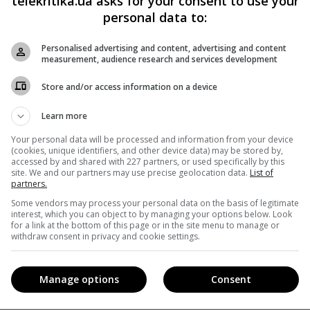
telekritika.ua asks for your consent to use your
 за топ-50 нових лідерів триває. Ознайомитися з
personal data to:
 на сайті NOVILIDERY.COM до 23 травня.
Personalised advertising and content, advertising and content
measurement, audience research and services development
ло Казарін веде телепрограми українською мовою
рін у березні – квітні
був співведучим
політичного ток-
Store and/or access information on a device
каналі «Перший».
Learn more
Your personal data will be processed and information from your device
(cookies, unique identifiers, and other device data) may be stored by,
accessed by and shared with 227 partners, or used specifically by this
site. We and our partners may use precise geolocation data.
List of
partners.
Some vendors may process your personal data on the basis of legitimate
interest, which you can object to by managing your options below. Look
for a link at the bottom of this page or in the site menu to manage or
withdraw consent in privacy and cookie settings.
Manage options
Consent