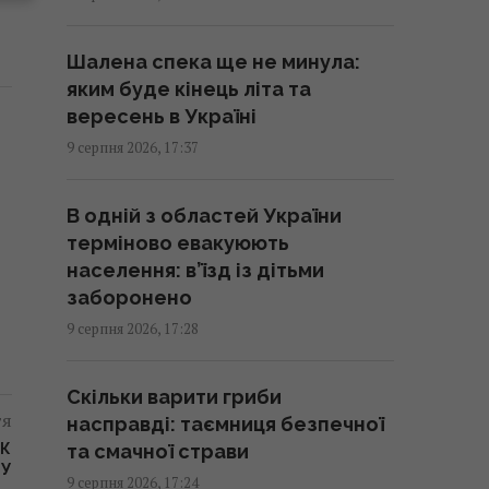
17:00 неділя, 09 серпня 2026
Шалена спека ще не минула:
Ескалація повітряної війни
яким буде кінець літа та
призвела до росту жертв
вересень в Україні
серед мирного населення
9 серпня 2026, 17:37
України, – CNN
16:56 неділя, 09 серпня 2026
В одній з областей України
терміново евакуюють
Метеозалежність – це не міф:
населення: в’їзд із дітьми
лікарка розповіла про вплив
заборонено
погоди на здоров’я людей
9 серпня 2026, 17:28
16:56 неділя, 09 серпня 2026
Скільки варити гриби
Генріх VIII буквально жив у
тя
насправді: таємниця безпечної
хмарі парфумів: причина була
ОК
та смачної страви
НУ
далеко не королівською
9 серпня 2026, 17:24