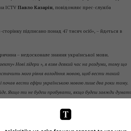
 на ICTV
Павло Казарін
, повідомляє прес-служба
-сторінку підписано понад 47 тисяч осіб», – йдеться в
причина – недосконале знання української мови.
ту« Нові лідери », я взяв деякий час на роздуми, тому що
вистачить мого рівня володіння мовою, щоб вести такий
 і почав вести ефіри українською мовою лише два роки тому.
 йде. Якщо ти не будеш пробувати, якщо будеш завжди думат
неш кращим», –
цитує ведучого прес-служба каналу. Зі слів
рія про соціально відповідальне телебачення».
кту був відомий шоумен
Сергій Притула
. Причину зміни