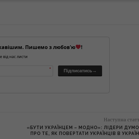
кавішим. Пишемо з любов'ю
!
е від нас листи
*
Підписатись→
Наступна стат
З
«БУТИ УКРАЇНЦЕМ – МОДНО»: ЛІДЕРИ ДУМ
ПРО ТЕ, ЯК ПОВЕРТАТИ УКРАЇНЦІВ В УКРАЇ