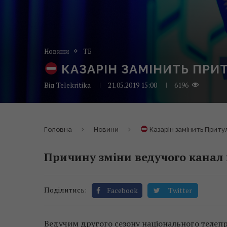
Новини
ТБ
КАЗАРІН ЗАМІНИТЬ ПРИТ
Від
Telekritika
21.05.2019 15:00
6196
Головна
Новини
Казарін замінить Притул
Причину зміни ведучого канал 
Поділитись:
Facebook
Twitter
Ведучим другого сезону національного телеп