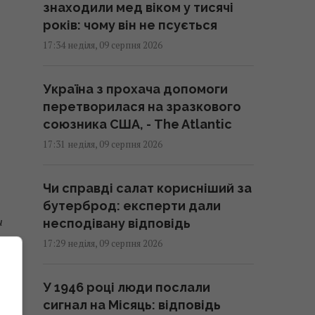
знаходили мед віком у тисячі
років: чому він не псується
17:34 неділя, 09 серпня 2026
Україна з прохача допомоги
перетворилася на зразкового
союзника США, - The Atlantic
17:31 неділя, 09 серпня 2026
Чи справді салат корисніший за
бутерброд: експерти дали
и
несподівану відповідь
17:29 неділя, 09 серпня 2026
У 1946 році люди послали
сигнал на Місяць: відповідь