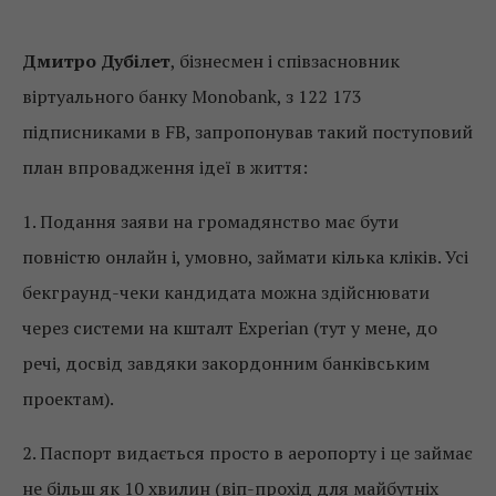
Дмитро Дубілет
, бізнесмен і співзасновник
віртуального банку Monobank, з 122 173
підписниками в FB, запропонував такий поступовий
план впровадження ідеї в життя:
1. Подання заяви на громадянство має бути
повністю онлайн і, умовно, займати кілька кліків. Усі
бекграунд-чеки кандидата можна здійснювати
через системи на кшталт Experian (тут у мене, до
речі, досвід завдяки закордонним банківським
проектам).
2. Паспорт видається просто в аеропорту і це займає
не більш як 10 хвилин (віп-прохід для майбутніх