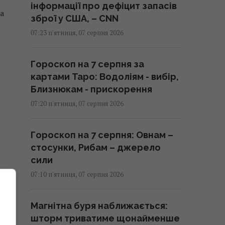
інформації про дефіцит запасів
а
зброї у США, – CNN
07:23 п'ятниця, 07 серпня 2026
Гороскоп на 7 серпня за
картами Таро: Водоліям - вибір,
Близнюкам - прискорення
07:20 п'ятниця, 07 серпня 2026
Гороскоп на 7 серпня: Овнам –
стосунки, Рибам – джерело
сили
07:10 п'ятниця, 07 серпня 2026
Магнітна буря наближається:
шторм триватиме щонайменше