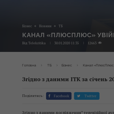
Бізнес
Новини
ТБ
КАНАЛ «ПЛЮСПЛЮС» УВІЙШ
Від
Telekritika
30.01.2020 11:35
12663
Головна
ТБ
Бізнес
Канал «ПлюсПлюс»
Згідно з даними ІТК за січень 2
Поділитись:
Facebook
Twitter
Згідно з даними дослідження* телевізійної ауди