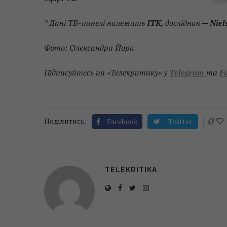
* Дані ТВ-панелі належать
ІТК
, дослідник ─
Niel
Фото: Олександра Йорк
Підписуйтесь на «Телекритику» у
Telegram
та
F
0
Поділитись:
Facebook
Twitter
TELEKRITIKA