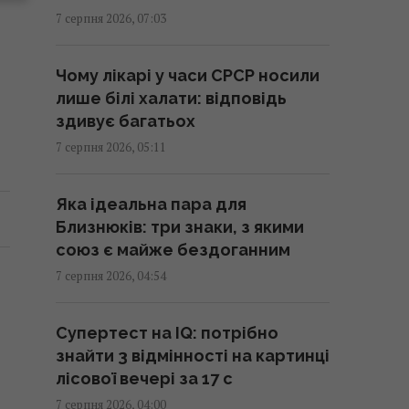
прохолода: яким областям
7 серпня 2026, 07:03
пощастить (карта)
06:30 п'ятниця, 07 серпня 2026
Чому лікарі у часи СРСР носили
лише білі халати: відповідь
Експерт вимкнув одне
здивує багатьох
налаштування Android – і
7 серпня 2026, 05:11
смартфон перестав
розряджатися вночі
Яка ідеальна пара для
05:30 п'ятниця, 07 серпня 2026
Близнюків: три знаки, з якими
союз є майже бездоганним
Червневий оптимізм українців
7 серпня 2026, 04:54
вивітрився, перелому у війні
нема, - німецький оглядач
Супертест на IQ: потрібно
05:25 п'ятниця, 07 серпня 2026
знайти 3 відмінності на картинці
лісової вечері за 17 с
Удари Росії по кораблях у
7 серпня 2026, 04:00