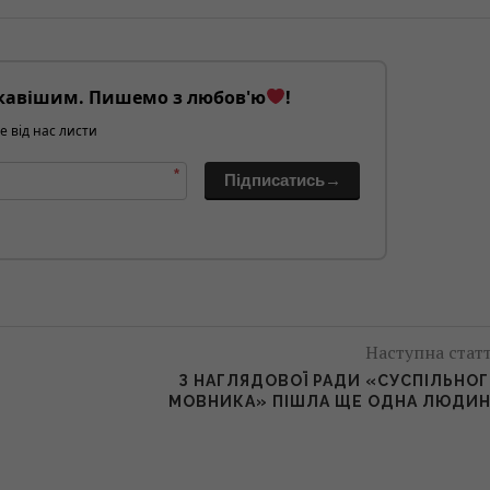
кавішим. Пишемо з любов'ю
!
е від нас листи
*
Підписатись→
Наступна стат
З НАГЛЯДОВОЇ РАДИ «СУСПІЛЬНО
МОВНИКА» ПІШЛА ЩЕ ОДНА ЛЮДИ