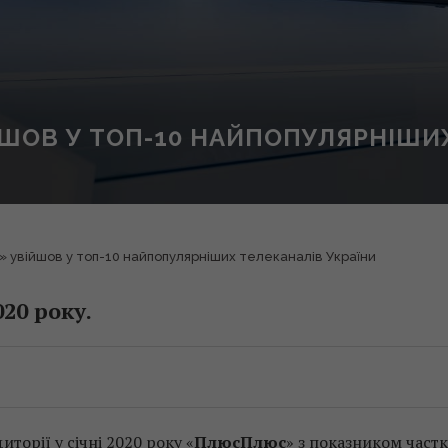
ОВ У ТОП-10 НАЙПОПУЛЯРНІШИХ
 увійшов у топ-10 найпопулярніших телеканалів України
020 року.
торії у січні 2020 року «
ПлюсПлюс
» з показником част