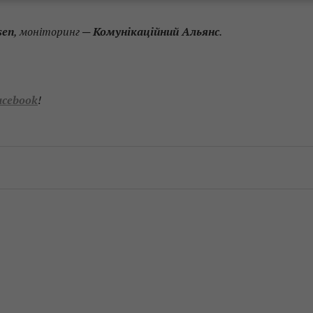
sen
, моніторинг ─
Комунікаційний Альянс
.
acebook
!