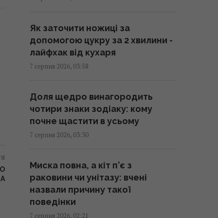
Чорному морі: у FP розкрили
наслідки
Як заточити ножиці за
04:37 п'ятниця, 07 серпня 2026
допомогою цукру за 2 хвилини -
лайфхак від кухаря
214 мільйонів років тому
7 серпня 2026, 03:58
астероїд залишив у Канаді
"око", видиме з космосу
Доля щедро винагородить
04:31 п'ятниця, 07 серпня 2026
чотири знаки зодіаку: кому
почне щастити в усьому
У чому полягає користь
7 серпня 2026, 03:30
волоських горіхів для серця,
мозку та зміцнення імунітету
тя
Миска повна, а кіт п’є з
03:28 п'ятниця, 07 серпня 2026
ГО
раковини чи унітазу: вчені
НА
назвали причину такої
В Генштабі ЗСУ повідомили, на
поведінки
яку суму країни НАТО виділять
7 серпня 2026, 02:21