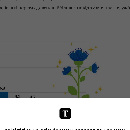
налів, які переглядають найбільше, повідомляє прес-служб