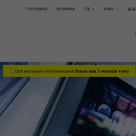
ГОЛОВНА
НОВИНИ
ТБ
КІНО
ДІ
Цей матеріал опублікований
більш ніж 5 місяців тому