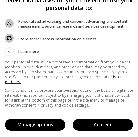
telekritika.ua asks for your consent to use your
personal data to:
Personalised advertising and content, advertising and content
measurement, audience research and services development
Store and/or access information on a device
дюсера нішевих каналів
1+1 media
, результати цього
го, що команда «ПлюсПлюс» наповнює контентну сітку
Learn more
Your personal data will be processed and information from your device
(cookies, unique identifiers, and other device data) may be stored by,
accessed by and shared with 227 partners, or used specifically by this
овою динамікою, щоб і далі займати гідне місце серед
site. We and our partners may use precise geolocation data.
List of
partners.
а.
Some vendors may process your personal data on the basis of legitimate
interest, which you can object to by managing your options below. Look
for a link at the bottom of this page or in the site menu to manage or
по 28 січня за аудиторії 18-54 (уся Україна), перше місце
withdraw consent in privacy and cookie settings.
«
1+1
» і третє ─
ICTV
.
Manage options
Consent
 «ПлюсПлюс»
почне повноцінне мовлення
у цифровому