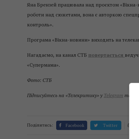
Яна Брензей працювала над проєктом «Вікна-н
роботи над сюжетами, вона є авторкою спецпр
контроль».
Програма «Вікна-новини» виходить на телекана
Нагадаємо, на канал СТБ
повертається
веду
«Супермама».
Фото: СТБ
Підписуйтесь на «Телекритику» у
Telegram
та
Fa
0
Поділитись:
Facebook
Twitter