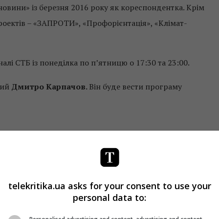
овини» із березня 2016 року як кореспондентка. Крім
оектів – «ЗАПРОТИ», «Профорієнтація», «Клімат-
лі СТБ із понеділка по п’ятницю о 17:30 та 23:00.
чий
Дмитро Карпачов.
Він буде вести програму
cebook
!
telekritika.ua asks for your consent to use your
personal data to: