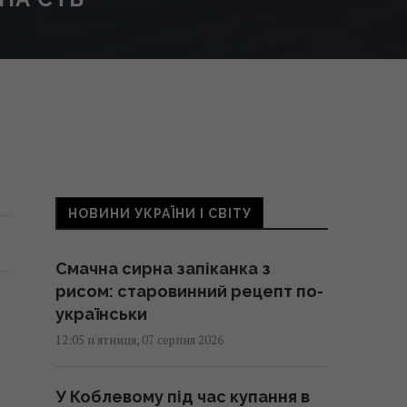
НОВИНИ УКРАЇНИ І СВІТУ
Смачна сирна запіканка з
рисом: старовинний рецепт по-
українськи
12:05 п'ятниця, 07 серпня 2026
У Коблевому під час купання в