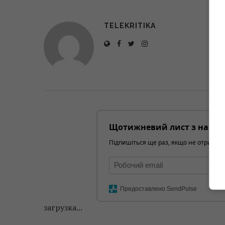
TELEKRITIKA
Щотижневий лист з найці
Підпишіться ще раз, якщо не отримуєт
Предоставлено SendPulse
загрузка...