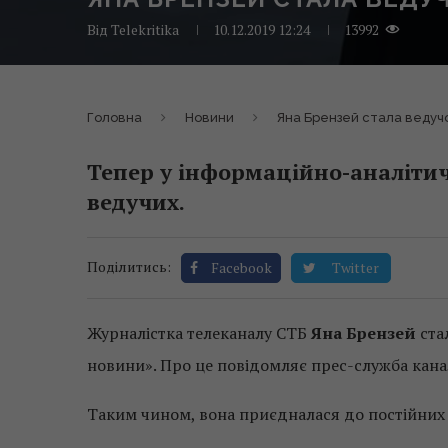
Від
Telekritika
10.12.2019 12:24
13992
Головна
Новини
Яна Брензей стала ведуч
Тепер у інформаційно-аналіти
ведучих.
Поділитись:
Facebook
Twitter
Журналістка телеканалу СТБ
Яна Брензей
ста
новини». Про це повідомляє прес-служба кана
Таким чином, вона приєдналася до постійних 