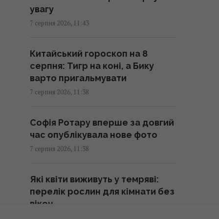
кольорах
увагу
11:40 п'ятниця, 07 серпня 2026
7 серпня 2026, 11:43
Понад третина поляків
Китайський гороскоп на 8
невдоволена реакцією влади
серпня: Тигр на коні, а Бику
на інцидент з російською
варто пригальмувати
ракетою, – опитування
7 серпня 2026, 11:38
11:39 п'ятниця, 07 серпня 2026
Софія Ротару вперше за довгий
Що таке 001k.bot сьогодні: від
час опублікувала нове фото
Telegram-інтерфейсу до
7 серпня 2026, 11:38
повноцінної web-платформи
11:28 п'ятниця, 07 серпня 2026
Які квіти виживуть у темряві:
перелік рослин для кімнати без
Російська еліта боїться ФСБ,
вікон
яка дедалі більше виходить з-
7 серпня 2026, 11:04