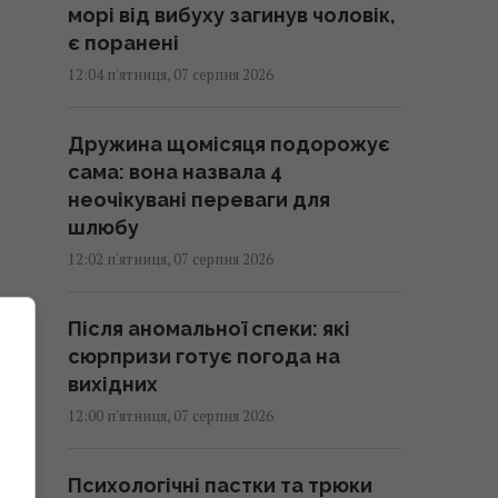
морі від вибуху загинув чоловік,
є поранені
12:04 п'ятниця, 07 серпня 2026
Дружина щомісяця подорожує
сама: вона назвала 4
неочікувані переваги для
шлюбу
12:02 п'ятниця, 07 серпня 2026
Після аномальної спеки: які
сюрпризи готує погода на
вихідних
12:00 п'ятниця, 07 серпня 2026
Психологічні пастки та трюки