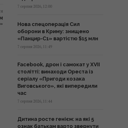
швидкого дозрівання
7 серпня 2026, 12:00
тя
11:45 п'ятниця, 07 серпня 2026
ОМ
Нова спецоперація Сил
Й»
Іспанія викарбувала пам'ятну
оборони в Криму: знищено
срібну монету на честь тріумфу
«Панцир-С1» вартістю $15 млн
збірної з футболу (фото)
7 серпня 2026, 11:49
11:42 п'ятниця, 07 серпня 2026
Facebook, дрон і самокат у XVII
687 тисяч сонячних панелей
столітті: винаходи Ореста із
допомогли місту пережити три
серіалу «Пригоди козака
урагани
Виговського», які випередили
11:42 п'ятниця, 07 серпня 2026
час
7 серпня 2026, 11:44
Конкурент для iPhone 16e:
новий "народний" смартфон
Дитина росте генієм: на які 5
Samsung показали у всіх
ознак батькам варто звернути