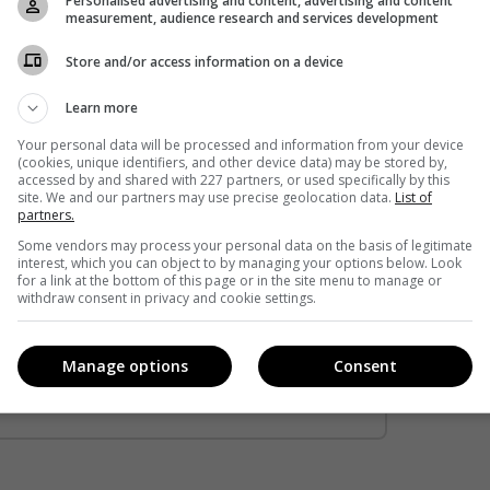
Personalised advertising and content, advertising and content
measurement, audience research and services development
Store and/or access information on a device
Learn more
Your personal data will be processed and information from your device
(cookies, unique identifiers, and other device data) may be stored by,
accessed by and shared with 227 partners, or used specifically by this
site. We and our partners may use precise geolocation data.
List of
partners.
Some vendors may process your personal data on the basis of legitimate
interest, which you can object to by managing your options below. Look
кавішим. Пишемо з любов'ю
!
for a link at the bottom of this page or in the site menu to manage or
withdraw consent in privacy and cookie settings.
е від нас листи
*
Підписатись→
Manage options
Consent