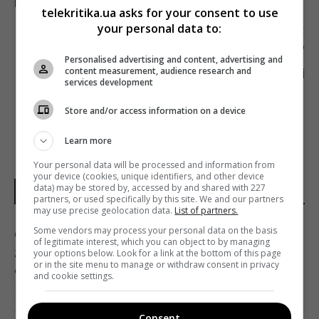
ВІРУСИ»
telekritika.ua asks for your consent to use
your personal data to:
Наступна стаття
ПРОДЮСЕРИ ОБУРЕНІ ЗАКОНОПРОЕКТОМ ПРО
Personalised advertising and content, advertising and
ЗАБОРОНУ ВИСТУПІВ УКРАЇНСЬКИХ АРТИСТІВ
content measurement, audience research and
В РОСІЇ
services development
Store and/or access information on a device
Learn more
Your personal data will be processed and information from
your device (cookies, unique identifiers, and other device
data) may be stored by, accessed by and shared with 227
НОВИНИ УКРАЇНИ І СВІТУ
partners, or used specifically by this site. We and our partners
may use precise geolocation data.
List of partners.
Some vendors may process your personal data on the basis
Скільки коштуватиме ремонт квартири у
of legitimate interest, which you can object to by managing
2026 році: власники житла розповіли про
your options below. Look for a link at the bottom of this page
or in the site menu to manage or withdraw consent in privacy
основні витрати
and cookie settings.
14:18 понеділок, 10 серпня 2026
Consent