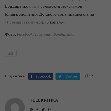
Бондаренко
стала
головою прес-служби
Мінагрополітики. До цього вона працювала на
«Громадському»
і
на «5 каналі».
Фото:
Facebook Христини Бондаренко
ATR
0
Поділитись:
Facebook
Twitter
TELEKRITIKA