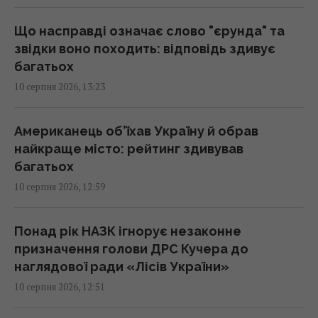
Складаю листя вишні в пакет і в морозилку:
Що насправді означає слово "єрунда" та
взимку воно допомагає краще, ніж мед і
звідки воно походить: відповідь здивує
лимон
багатьох
13:30 понеділок, 10 серпня 2026
10 серпня 2026, 13:23
USB-C у смартфоні вміє більше, ніж просто
Американець об’їхав Україну й обрав
заряджати: 8 корисних функцій
найкраще місто: рейтинг здивував
13:30 понеділок, 10 серпня 2026
багатьох
10 серпня 2026, 12:59
С-300 не замінить Patriot, але може
підсилити нашу систему ППО, - Тимочко
Понад рік НАЗК ігнорує незаконне
13:19 понеділок, 10 серпня 2026
призначення голови ДРС Кучера до
наглядової ради «Лісів України»
10 серпня 2026, 12:51
Електромобілі швидко втрачають у
вартості: експерт назвав головну причину