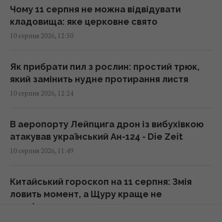
13:17 понеділок, 10 серпня 2026
Чому 11 серпня не можна відвідувати
кладовища: яке церковне свято
10 серпня 2026, 12:50
Монатік публічно звернувся до дружини та
показав їхні нові фото
13:13 понеділок, 10 серпня 2026
Як прибрати пил з рослин: простий трюк,
який замінить нудне протирання листя
10 серпня 2026, 12:24
Росія планує запускати до 200 балістичних
ракет за одну атаку, – Мадяр
13:04 понеділок, 10 серпня 2026
В аеропорту Лейпцига дрон із вибухівкою
атакував український Ан-124 - Die Zeit
10 серпня 2026, 11:49
В Європі бʼють на сполох через різкий
сплеск венеричних захворювань: в чому
причина
Китайський гороскоп на 11 серпня: Змія
12:47 понеділок, 10 серпня 2026
ловить момент, а Щуру краще не
поспішати
10 серпня 2026, 11:48