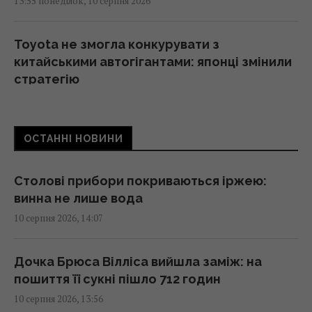
13:55 понеділок, 10 серпня 2026
Toyota не змогла конкурувати з
китайськими автогігантами: японці змінили
стратегію
13:50 понеділок, 10 серпня 2026
ОСТАННІ НОВИНИ
Книгу повернули до бібліотеки через 150
років: сума штрафу виявилася
астрономічною
Столові прибори покриваються іржею:
13:49 понеділок, 10 серпня 2026
винна не лише вода
10 серпня 2026, 14:07
РФ хоче відновити механізовані штурми на
фронті: в ISW розкрили, наскільки це
Дочка Брюса Вілліса вийшла заміж: на
можливо
пошиття її сукні пішло 712 годин
13:34 понеділок, 10 серпня 2026
10 серпня 2026, 13:56