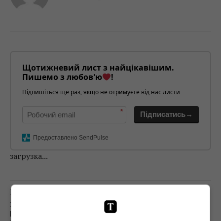
Щотижневий лист з найцікавішим.
Пишемо з любов'ю
!
Підпишіться ще раз, якщо не отримуєте від нас листи
*
Підписатись→
Предоставлено SendPulse
загрузка...
Попередня стаття
З ПРОДЮСЕРОМ ТЕТЯНОЮ НЕІСТОВОЮ
ПРОЩАЛИСЯ ПІД ПІСНІ «ХАМЕРМАН ЗНИЩУЄ