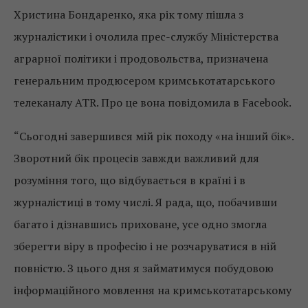
Христина Бондаренко, яка рік тому пішла з
журналістики і очолила прес-службу Міністерства
аграрної політики і продовольства, призначена
генеральним продюсером кримськотатарського
телеканалу ATR. Про це вона повідомила в Facebook.
“Сьогодні завершився мій рік походу «на інший бік».
Зворотний бік процесів завжди важливий для
розуміння того, що відбувається в країні і в
журналістиці в тому числі. Я рада, що, побачивши
багато і дізнавшись приховане, усе одно змогла
зберегти віру в професію і не розчаруватися в ній
повністю. З цього дня я займатимуся побудовою
інформаційного мовлення на кримськотатарському