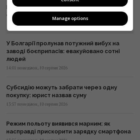
Росія заблокувала Чорне море: Луценко
сказав, як повинна відповісти Україна
Manage options
14:12 понеділок, 10 серпня 2026
У Болгарії пролунав потужний вибух на
заводі боєприпасів: евакуйовано сотні
людей
14:01 понеділок, 10 серпня 2026
Субсидію можуть забрати через одну
покупку: юрист назвав суму
13:57 понеділок, 10 серпня 2026
Режим польоту виявився марним: як
насправді прискорити зарядку смартфона