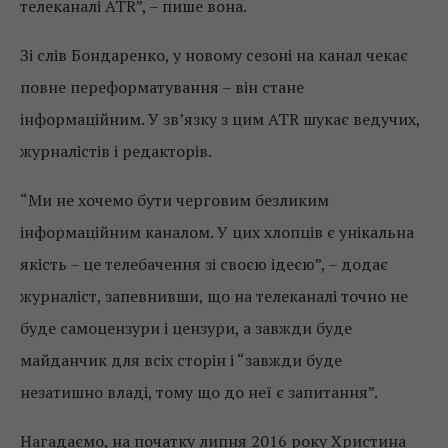
телеканалі ATR”, – пише вона.
Зі слів Бондаренко, у новому сезоні на канал чекає
повне переформатування – він стане
інформаційним. У зв’язку з цим ATR шукає ведучих,
журналістів і редакторів.
“Ми не хочемо бути черговим безликим
інформаційним каналом. У цих хлопців є унікальна
якість – це телебачення зі своєю ідеєю”, – додає
журналіст, запевнивши, що на телеканалі точно не
буде самоцензури і цензури, а завжди буде
майданчик для всіх сторін і “завжди буде
незатишно владі, тому що до неї є запитання”.
Нагадаємо, на початку липня 2016 року Христина