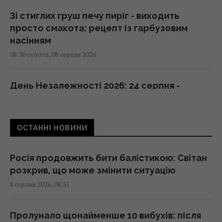
Зі стиглих груш печу пиріг - виходить
просто смакота: рецепт із гарбузовим
насінням
08:30 субота, 08 серпня 2026
День Незалежності 2026: 24 серпня -
робочий день чи вихідний
08:30 субота, 08 серпня 2026
ОСТАННІ НОВИНИ
Гороскоп на 8 серпня за картами Таро:
Дівам - суперечки, Ракам - емоції
Росія продовжить бити балістикою: Світан
08:20 субота, 08 серпня 2026
розкрив, що може змінити ситуацію
8 серпня 2026, 08:51
Похолодання та дощі йдуть по Україні: де 8
серпня стане свіжіше
Пролунало щонайменше 10 вибухів: після