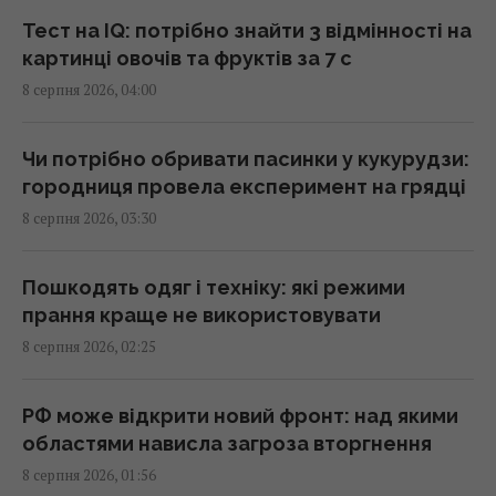
дитина
Тест на IQ: потрібно знайти 3 відмінності на
07:36 субота, 08 серпня 2026
картинці овочів та фруктів за 7 с
8 серпня 2026, 04:00
Полуниця проти лохини: дослідження
показало, в якій ягоді більше поживних
Чи потрібно обривати пасинки у кукурудзи:
речовин
городниця провела експеримент на грядці
07:31 субота, 08 серпня 2026
8 серпня 2026, 03:30
Три Спаси, Успіння та Усікновення:
Пошкодять одяг і техніку: які режими
православний календар на серпень 2026
прання краще не використовувати
07:30 субота, 08 серпня 2026
8 серпня 2026, 02:25
Магнітна буря охопить Землю: свіжий
РФ може відкрити новий фронт: над якими
прогноз на 3 дні (графік)
областями нависла загроза вторгнення
07:10 субота, 08 серпня 2026
8 серпня 2026, 01:56