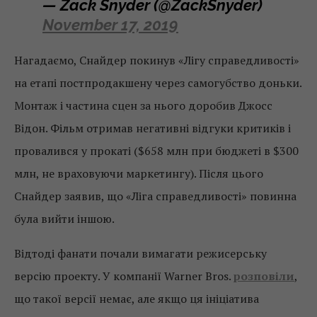
— Zack Snyder (@ZackSnyder)
November 17, 2019
Нагадаємо, Снайдер покинув «Лігу справедливості»
на етапі постпродакшену через самогубство доньки.
Монтаж і частина сцен за нього доробив Джосс
Відон. Фільм отримав негативні відгуки критиків і
провалився у прокаті ($658 млн при бюджеті в $300
млн, не враховуючи маркетингу). Після цього
Снайдер заявив, що «Ліга справедливості» повинна
була вийти іншою.
Відтоді фанати почали вимагати режисерську
версію проекту. У компанії Warner Bros.
розповіли
,
що такої версії немає, але якщо ця ініціатива