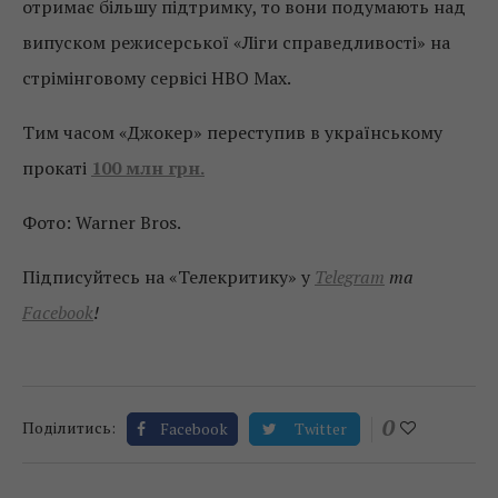
отримає більшу підтримку, то вони подумають над
випуском режисерської «Ліги справедливості» на
стрімінговому сервісі HBO Max.
Тим часом «Джокер» переступив в українському
прокаті
100 млн грн.
Фото: Warner Bros.
Підписуйтесь на «Телекритику» у
Telegram
та
Facebook
!
0
Поділитись:
Facebook
Twitter