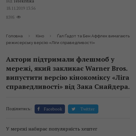
Від
Telekritika
18.11.2019 13:56
8395
Головна
Кіно
Ґал Ґадот та Бен Аффлек вимагають
режисерську версію «Ліги справедливості»
Актори підтримали флешмоб у
мережі, який закликає Warner Bros.
випустити версію кінокоміксу «Ліга
справедливості» від Зака Снайдера.
Поділитись:
Facebook
Twitter
У мережі набирає популярність хештег