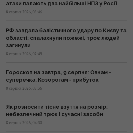
08:15 субота, 08 серпня 2026
атаки палають два найбільші НПЗ у Росії
8 серпня 2026, 08:46
Гороскоп на 8 серпня: Левам – відпочинок,
Козерогам – зустріч з рідними
РФ завдала балістичного удару по Києву та
08:10 субота, 08 серпня 2026
області: спалахнули пожежі, троє людей
загинули
8 серпня 2026, 07:49
Росіяни вчергове атакували Київ: виникли
масштабні пожежі, є постраждалі (фото)
08:09 субота, 08 серпня 2026
Гороскоп на завтра, 9 серпня: Овнам -
суперечка, Козорогам - прибуток
8 серпня 2026, 05:36
Чи можна їсти огризок яблука: що
станеться, якщо проковтнути насіння
07:55 субота, 08 серпня 2026
Як розносити тісне взуття на розмір:
небезпечний трюк і сучасні засоби
8 серпня 2026, 04:30
РФ повністю знищила житловий будинок на
Київщині: загинуло троє людей, серед них