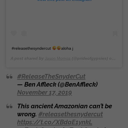
#releasethesyndercut
aloha j
A post shared by
Jason Momoa
(@prideofgypsies) on
Nov 8,
#ReleaseTheSnyderCut
— Ben Affleck (@BenAffleck)
November 17, 2019
This ancient Amazonian can’t be
wrong.
#releasethesnydercut
https://t.co/XBdaE1ynkL