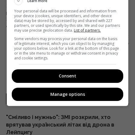
Learn more
Попередня стаття
Your personal data will be processed and information from
ВАРТІСТЬ РЕКЛАМНОГО ПОСТА В INSTAGRAM
your device (cookies, unique identifiers, and other device
ЗА ОСТАННІЙ РІК ЗРОСЛА НА 44% –
data) may be stored by, accessed by and shared with 227
ДОСЛІДЖЕННЯ
partners, or used specifically by this site. We and our partners
may use precise geolocation data.
List of partners.
Наступна стаття
Some vendors may process your personal data on the basis
of legitimate interest, which you can object to by managing
СТАЛИ ВІДОМІ ІМЕНА ПЕРЕМОЖЦІВ ДРУГОГО
your options below. Look for a link at the bottom of this page
СЕЗОНУ «ЕКСІВ»
or in the site menu to manage or withdraw consent in privacy
and cookie settings.
Consent
Manage options
НОВИНИ УКРАЇНИ І СВІТУ
"Сміливо і мужньо": ЗМІ розкрили, хто
врятував український літак від дрона в
Лейпцигу