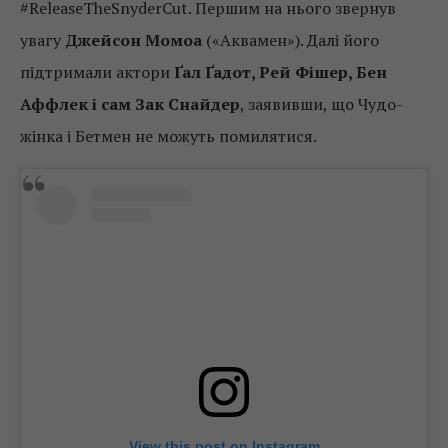
#ReleaseTheSnyderCut. Першим на нього звернув
увагу
Джейсон Момоа
(«Аквамен»). Далі його
підтримали актори
Ґал Ґадот
, Рей Фішер, Бен
Аффлек і сам Зак Снайдер
, заявивши, що Чудо-
жінка і Бетмен не можуть помилятися.
View this post on Instagram