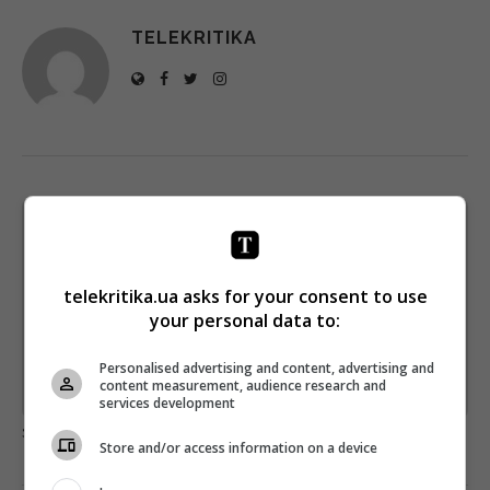
TELEKRITIKA
Щотижневий лист з найцікавішим.
Пишемо з любов'ю
!
Підпишіться ще раз, якщо не отримуєте від нас листи
telekritika.ua asks for your consent to use
your personal data to:
*
Підписатись→
Personalised advertising and content, advertising and
content measurement, audience research and
Предоставлено SendPulse
services development
загрузка...
Store and/or access information on a device