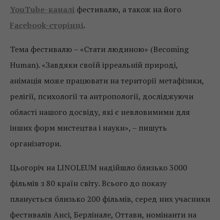
YouTube-каналі
фестивалю, а також на його
Facebook-сторінці
.
Тема фестивалю – «Стати людиною» (Becoming
Human). «Завдяки своїй ірреальній природі,
анімація може працювати на території метафізики,
релігії, психології та антропології, досліджуючи
області нашого досвіду, які є невловимими для
інших форм мистецтва і науки», – пишуть
організатори.
Цьогоріч на LINOLEUM надійшло близько 3000
фільмів з 80 країн світу. Всього до показу
планується близько 200 фільмів, серед них учасники
фестивалів Ансі, Берлінале, Оттави, номінанти на