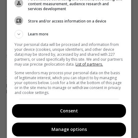
Щотижневий лист з найцікавішим.
content measurement, audience research and
Пишемо з любов'ю
!
services development
Підпишіться ще раз, якщо не отримуєте від нас листи
Store and/or access information on a device
*
Підписатись→
Learn more
Your personal data will be processed and information from
Предоставлено SendPulse
your device (cookies, unique identifiers, and other device
data) may be stored by, accessed by and shared with 227
загрузка...
partners, or used specifically by this site. We and our partners
may use precise geolocation data.
List of partners.
Some vendors may process your personal data on the basis
Попередня стаття
of legitimate interest, which you can object to by managing
your options below. Look for a link at the bottom of this page
НОВИЙ КАНАЛ ГОТУЄ ДРУГИЙ СЕЗОН ТРЕВЕЛ-
or in the site menu to manage or withdraw consent in privacy
ШОУ «LЕ МАРШРУТКА»
and cookie settings.
Наступна стаття
Consent
ТСН ЗАПУСКАЄ СПЕЦПРОЄКТ «УКРАЇНА ALL
INCLUSIVE»
Manage options