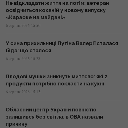
15:34 четвер, 06 серпня 2026
Не відкладати життя на потім: ветеран
освідчиться коханій у новому випуску
«Караоке на майдані»
Переказ грошей на картку стає викликом:
6 серпня 2026, 15:50
які незвичні новації вводять банки
15:34 четвер, 06 серпня 2026
У сина прихильниці Путіна Валерії сталася
біда: що сталося
Росія може використати українські БпЛА
6 серпня 2026, 15:28
для атак на цілі в Балтії, - литовська
розвідка
15:33 четвер, 06 серпня 2026
Плодові мушки зникнуть миттєво: які 2
продукти потрібно покласти на кухні
6 серпня 2026, 15:13
Чому ми часто прокидаємося саме о 3-й
годині ночі: пояснення вчених
15:30 четвер, 06 серпня 2026
Обласний центр України повністю
залишився без світла: в ОВА назвали
причину
Ремонт замість заміни: нові підходи до