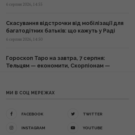
6 серпня 2026, 14:55
відновлення алюмінієвих кузовів
15:25 четвер, 06 серпня 2026
Скасування відстрочки від мобілізації для
багатодітних батьків: що кажуть у Раді
Росія терміново шукає заміну своїм
6 серпня 2026, 14:50
"Іскандерам": експерт вказав причину
15:22 четвер, 06 серпня 2026
Гороскоп Таро на завтра, 7 серпня:
Тельцям — економити, Скорпіонам —
Apple готує революцію: AirPods із
допомога
камерами можуть з’явитися вже цієї осені
6 серпня 2026, 14:22
15:15 четвер, 06 серпня 2026
МИ В СОЦ МЕРЕЖАХ
Лікарі носять білі халати не просто так:
Не щороку: експерти назвали ідеальний
прихований сенс здивує багатьох
термін для заміни смартфона
FACEBOOK
TWITTER
6 серпня 2026, 14:05
15:14 четвер, 06 серпня 2026
INSTAGRAM
YOUTUBE