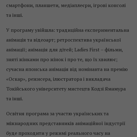
смартфони, планшети, медіаплеєри, ігрові консолі
та інші.
У програму увійшла: традиційна експериментальна
анімація та відеоарт; ретроспектива української
анімації; анімація для дітей; Ladies First – фільми,
зняті жінками про жінок і про те, що їх хвилює;
сучасна японська анімація від номінанта на премію
«Оскар», режисера, ілюстратора і викладача
Токійського університету мистецтв Кодзі Ямамура
та інші.
Освітня програма за участю українських та
міжнародних представників анімаційної індустрії
буде проходити у режимі реального часу на