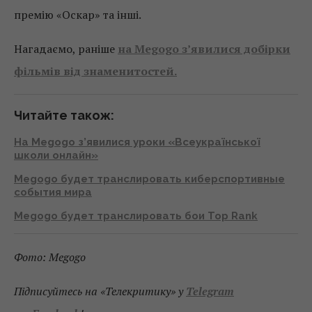
премію «Оскар» та інші.
Нагадаємо, раніше
на Megogo з’явилися добірки
фільмів від знаменитостей.
Читайте також:
На Megogo з’явилися уроки «Всеукраїнської
школи онлайн»
Megogo будет транслировать киберспортивные
события мира
Megogo будет транслировать бои Top Rank
Фото: Megogo
Підписуйтесь на «Телекритику» у
Telegram